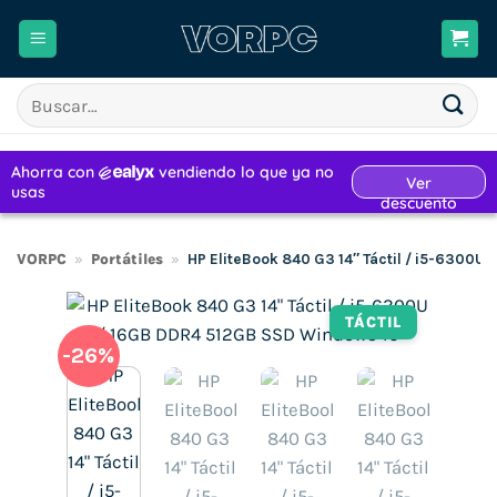
Saltar
al
contenido
Buscar
por:
VORPC
»
Portátiles
»
HP EliteBook 840 G3 14″ Táctil / i5-6300U
TÁCTIL
-26%