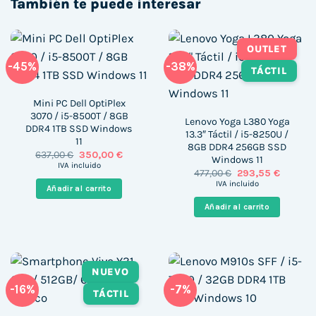
También te puede interesar
OUTLET
-45%
-38%
TÁCTIL
Mini PC Dell OptiPlex
3070 / i5-8500T / 8GB
Lenovo Yoga L380 Yoga
DDR4 1TB SSD Windows
13.3″ Táctil / i5-8250U /
11
8GB DDR4 256GB SSD
El
El
637,00
€
350,00
€
Windows 11
precio
precio
IVA incluido
El
El
477,00
€
293,55
€
original
actual
precio
precio
era:
es:
IVA incluido
Añadir al carrito
original
actual
637,00 €.
350,00 €.
era:
es:
Añadir al carrito
477,00 €.
293,55 €
NUEVO
-16%
-7%
TÁCTIL