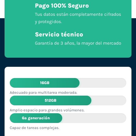
Pago 100% Seguro
Tus datos están completamente cifrados
y protegidos.
Servicio técnico
Garantía de 3 años, la mayor del mercado
16GB
Adecuado para multitarea moderada.
512GB
Amplio espacio para grandes volúmenes.
6ª generación
Capaz de tareas complejas.