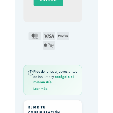
MasterCard
Visa
PayPal
Apple
Pay
Pide de lunes a jueves antes
de las 12:00 y
recógelo el
mismo día
.
Leer más
ELIGE TU
CONFIGURACIÓN