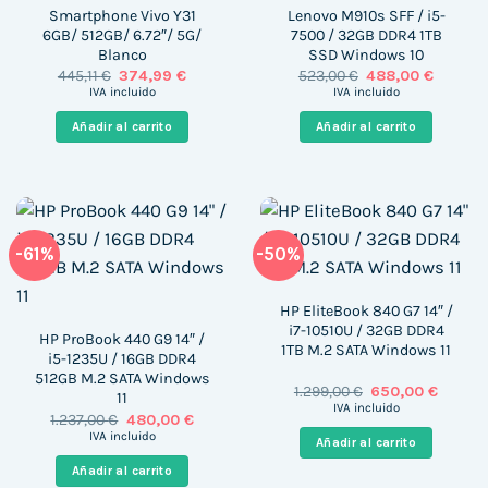
Smartphone Vivo Y31
Lenovo M910s SFF / i5-
6GB/ 512GB/ 6.72″/ 5G/
7500 / 32GB DDR4 1TB
Blanco
SSD Windows 10
El
El
El
El
445,11
€
374,99
€
523,00
€
488,00
€
precio
precio
precio
precio
IVA incluido
IVA incluido
original
actual
original
actual
era:
es:
era:
es:
Añadir al carrito
Añadir al carrito
445,11 €.
374,99 €.
523,00 €.
488,00 
-61%
-50%
HP EliteBook 840 G7 14″ /
i7-10510U / 32GB DDR4
HP ProBook 440 G9 14″ /
1TB M.2 SATA Windows 11
i5-1235U / 16GB DDR4
512GB M.2 SATA Windows
El
El
1.299,00
€
650,00
€
11
precio
precio
IVA incluido
El
El
1.237,00
€
480,00
€
original
actual
precio
precio
era:
es:
IVA incluido
Añadir al carrito
original
actual
1.299,00 €.
650,00 
era:
es:
Añadir al carrito
1.237,00 €.
480,00 €.