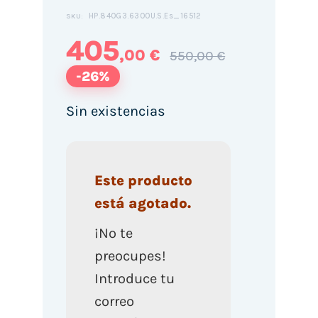
HP.840G3.6300U.S.Es_16512
SKU:
405
,00 €
550,00 €
-26%
Sin existencias
Este producto
está agotado.
¡No te
preocupes!
Introduce tu
correo