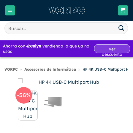
Saltar
al
contenido
Buscar
por:
VORPC
»
Accesorios de Informática
»
HP 4K USB-C Multiport Hu
-56%