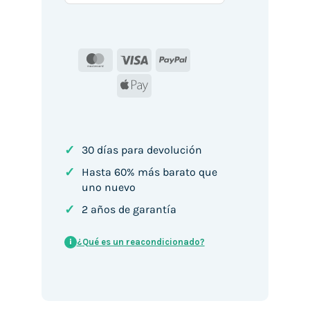
MasterCard
Visa
PayPal
Apple
Pay
✓
30 días para devolución
✓
Hasta 60% más barato que
uno nuevo
✓
2 años de garantía
¿Qué es un reacondicionado?
i