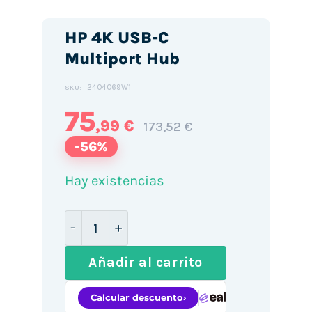
HP 4K USB-C
Multiport Hub
2404069W1
SKU:
75
,99 €
173,52 €
-56%
Hay existencias
HP 4K USB-C Multiport Hub cantidad
Añadir al carrito