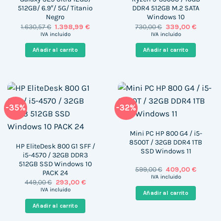
512GB/ 6.9″/ 5G/ Titanio
DDR4 512GB M.2 SATA
Negro
Windows 10
El
El
El
El
1.630,57
€
1.398,99
€
730,00
€
339,00
€
precio
precio
precio
precio
IVA incluido
IVA incluido
original
actual
original
actual
era:
es:
era:
es:
Añadir al carrito
Añadir al carrito
1.630,57 €.
1.398,99 €.
730,00 €.
339,00 
-35%
-32%
Mini PC HP 800 G4 / i5-
8500T / 32GB DDR4 1TB
HP EliteDesk 800 G1 SFF /
SSD Windows 11
i5-4570 / 32GB DDR3
512GB SSD Windows 10
El
El
599,00
€
409,00
€
PACK 24
precio
precio
IVA incluido
El
El
449,00
€
293,00
€
original
actual
precio
precio
era:
es:
IVA incluido
Añadir al carrito
original
actual
599,00 €.
409,00 
era:
es:
Añadir al carrito
449,00 €.
293,00 €.