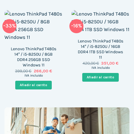
-33%
-16%
Lenovo ThinkPad T480s
14″ / i5-8250U / 16GB
Lenovo ThinkPad T480s
DDR4 1TB SSD Windows
14″ / i5-8250U / 8GB
11
DDR4 256GB SSD
El
El
420,00
€
351,00
€
Windows 11
precio
precio
IVA incluido
El
El
399,00
€
266,00
€
original
actual
precio
precio
era:
es:
IVA incluido
Añadir al carrito
original
actual
420,00 €.
351,00 €
era:
es:
Añadir al carrito
399,00 €.
266,00 €.