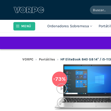
Saltar
Buscar
al
por:
contenido
Ordenadores Sobremesa
Portáti
MENÚ
VORPC
»
Portátiles
»
HP EliteBook 840 G8 14″ / i5-1
-73%