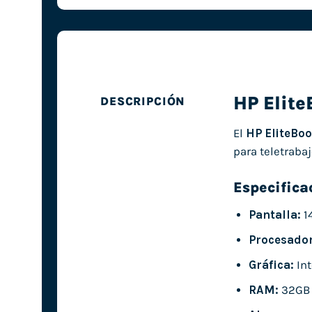
HP Elit
DESCRIPCIÓN
El
HP EliteBo
para teletrabaj
Especifica
Pantalla:
1
Procesador
Gráfica:
Int
RAM:
32GB