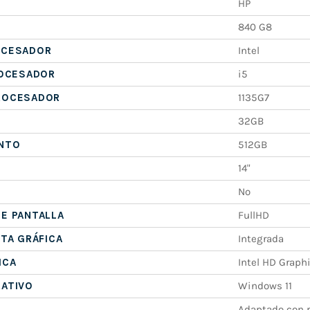
HP
840 G8
OCESADOR
Intel
ROCESADOR
i5
ROCESADOR
1135G7
32GB
NTO
512GB
14"
No
E PANTALLA
FullHD
ETA GRÁFICA
Integrada
ICA
Intel HD Graph
RATIVO
Windows 11
Adaptado con p