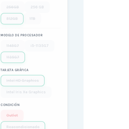
256GB
256 GB
512GB
1TB
MODELO DE PROCESADOR
1145G7
i5-1135G7
1135G7
TARJETA GRÁFICA
Intel HD Graphics
Intel Iris Xe Graphics
CONDICIÓN
Outlet
Reacondicionado