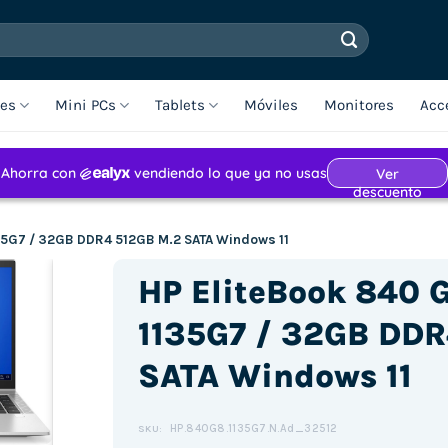
les
Mini PCs
Tablets
Móviles
Monitores
Acc
135G7 / 32GB DDR4 512GB M.2 SATA Windows 11
HP EliteBook 840 G
1135G7 / 32GB DDR
SATA Windows 11
Haz clic para aceptar cookies de
marketing y permitir este
contenido (Translation error)
HP.840G8.1135G7.N.Ad_32512
SKU: