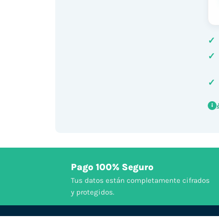
✓
✓
✓
i
Pago 100% Seguro
Tus datos están completamente cifrados
y protegidos.