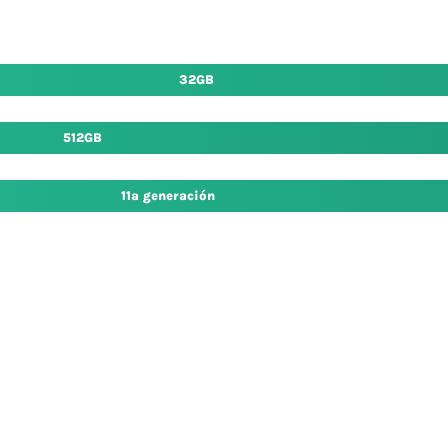
32GB
512GB
11ª generación