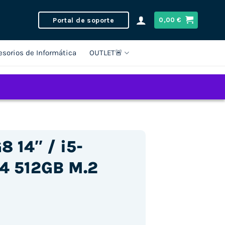
Portal de soporte
0,00
€
esorios de Informática
OUTLET🚨
8 14″ / i5-
4 512GB M.2