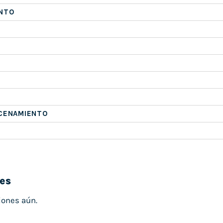
NTO
ACENAMIENTO
es
iones aún.