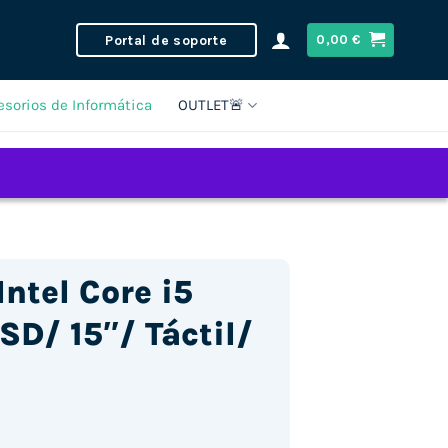
Portal de soporte
0,00
€
esorios de Informática
OUTLET🚨
ntel Core i5
D/ 15″/ Táctil/