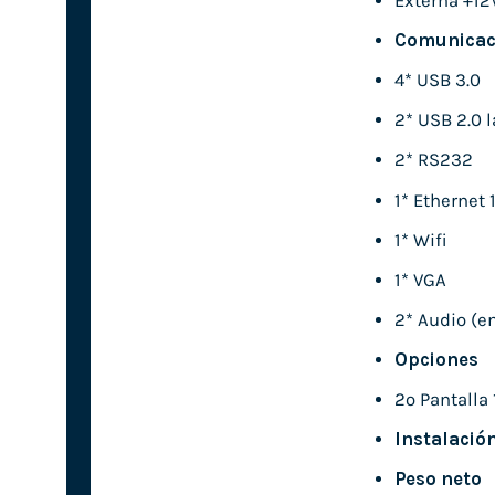
Externa +12
Comunicac
4* USB 3.0
2* USB 2.0 l
2* RS232
1* Ethernet
1* Wifi
1* VGA
2* Audio (en
Opciones
2º Pantalla 
Instalació
Peso neto