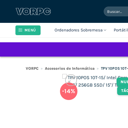
Saltar
Buscar
al
por:
contenido
Ordenadores Sobremesa
Portáti
MENÚ
VORPC
»
Accesorios de Informática
»
TPV 10POS 10T-
NU
-14%
TÁ