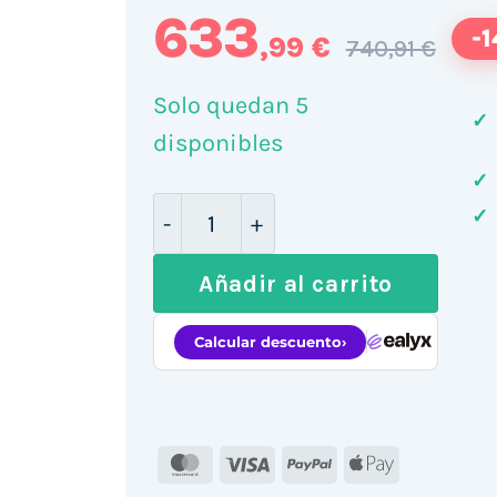
633
-
,99 €
740,91 €
Solo quedan 5
✓
disponibles
✓
TPV 10POS 10T-15/ Intel Core i5 
✓
Añadir al carrito
MasterCard
Visa
PayPal
Apple
Pay