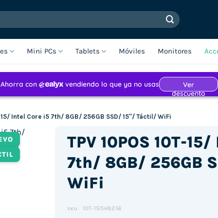
les
Mini PCs
Tablets
Móviles
Monitores
Acc
15/ Intel Core i5 7th/ 8GB/ 256GB SSD/ 15″/ Táctil/ WiFi
TPV 10POS 10T-15/ I
EVO
CTIL
7th/ 8GB/ 256GB SS
WiFi
10T-15I5H8256
SKU: