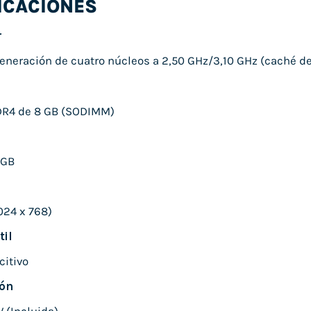
ICACIONES
r
ª generación de cuatro núcleos a 2,50 GHz/3,10 GHz (caché d
R4 de 8 GB (SODIMM)
 GB
024 x 768)
til
itivo
ión