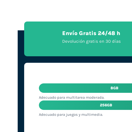
Envío Gratis 24/48 h
Devolución gratis en 30 días
8GB
Adecuado para multitarea moderada.
256GB
Adecuado para juegos y multimedia.