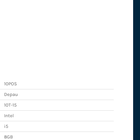
10POS
Depau
10T-15
Intel
i5
8GB