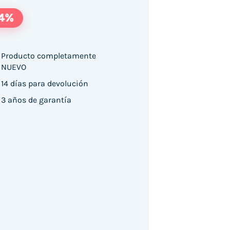
14%
Producto completamente
NUEVO
14 días para devolución
7th/ 8GB/ 256GB SSD/ 15"/ Táctil/ WiFi cantidad
3 años de garantía