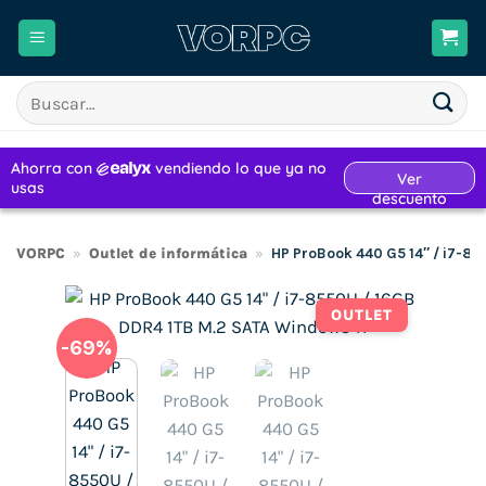
Saltar
al
contenido
Buscar
por:
VORPC
»
Outlet de informática
»
HP ProBook 440 G5 14″ / i7-85
OUTLET
-69%