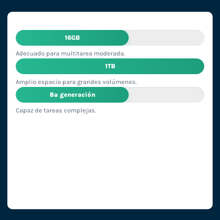
16GB
Adecuado para multitarea moderada.
1TB
Amplio espacio para grandes volúmenes.
8ª generación
Capaz de tareas complejas.