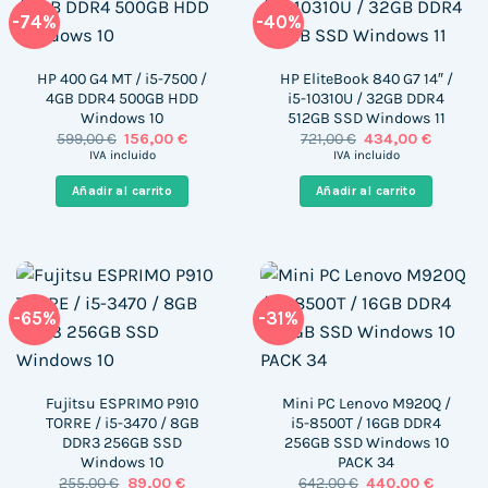
-74%
-40%
HP 400 G4 MT / i5-7500 /
HP EliteBook 840 G7 14″ /
4GB DDR4 500GB HDD
i5-10310U / 32GB DDR4
Windows 10
512GB SSD Windows 11
El
El
El
El
599,00
€
156,00
€
721,00
€
434,00
€
precio
precio
precio
precio
IVA incluido
IVA incluido
original
actual
original
actual
era:
es:
era:
es:
Añadir al carrito
Añadir al carrito
599,00 €.
156,00 €.
721,00 €.
434,00 €
-65%
-31%
Fujitsu ESPRIMO P910
Mini PC Lenovo M920Q /
TORRE / i5-3470 / 8GB
i5-8500T / 16GB DDR4
DDR3 256GB SSD
256GB SSD Windows 10
Windows 10
PACK 34
El
El
El
El
255,00
€
89,00
€
642,00
€
440,00
€