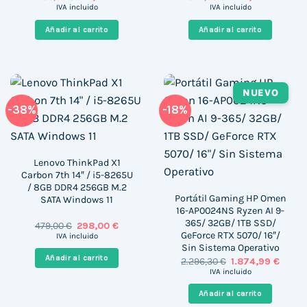
precio
precio
precio
precio
IVA incluido
IVA incluido
original
actual
original
actual
era:
es:
era:
es:
Añadir al carrito
Añadir al carrito
255,00 €.
89,00 €.
642,00 €.
440,00 
NUEVO
-38%
-18%
Lenovo ThinkPad X1
Carbon 7th 14″ / i5-8265U
/ 8GB DDR4 256GB M.2
Portátil Gaming HP Omen
SATA Windows 11
16-AP0024NS Ryzen AI 9-
365/ 32GB/ 1TB SSD/
El
El
479,00
€
298,00
€
precio
precio
GeForce RTX 5070/ 16″/
IVA incluido
original
actual
Sin Sistema Operativo
era:
es:
Añadir al carrito
El
El
2.296,30
€
1.874,99
€
479,00 €.
298,00 €.
precio
precio
IVA incluido
original
actua
era:
es:
Añadir al carrito
2.296,30 €.
1.874,