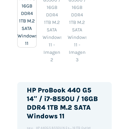
HP ProBook 440 G5
14″ / i7-8550U / 16GB
DDR4 1TB M.2 SATA
Windows 11
HP.440G5.8550U.N.Es_161TB.Outlet
SKU: