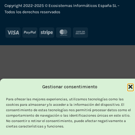
Copyright 2022-2025 © Ecosistemas Informáticos España SL –
Todos los derechos reservados
Visa
PayPal
Stripe
MasterCard
Cash
On
Delivery
Gestionar consentimiento
Para ofrecer las mejores experiencias, utilizamos tecnologías como las
cookies para almacenar y/o acceder a la información del dispositivo. El
consentimiento de estas tecnologías nos permitirá procesar datos como el
comportamiento de navegación o las identificaciones únicas en este sitio.
No consentir o retirar el consentimiento, puede afectar negativamente a
ciertas características y funciones.