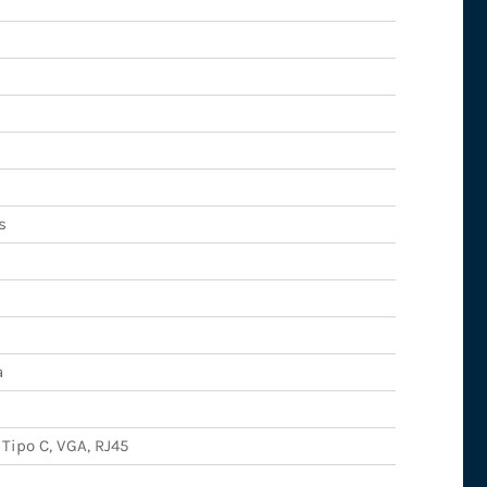
s
a
 Tipo C, VGA, RJ45