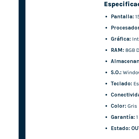
Especifica
Pantalla:
15
Procesador
Gráfica:
Int
RAM:
8GB 
Almacenam
S.O.:
Window
Teclado:
Es
Conectivid
Color:
Gris
Garantía:
1
Estado:
OU