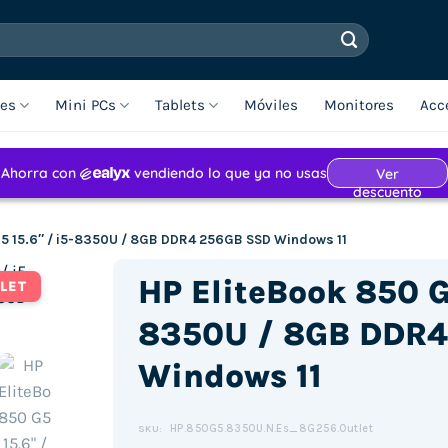
les
Mini PCs
Tablets
Móviles
Monitores
Acc
G5 15.6″ / i5-8350U / 8GB DDR4 256GB SSD Windows 11
HP EliteBook 850 G5
LET
8350U / 8GB DDR4
Windows 11
HP.850G5.8350U.N.Es_8G256.Outlet
SKU: