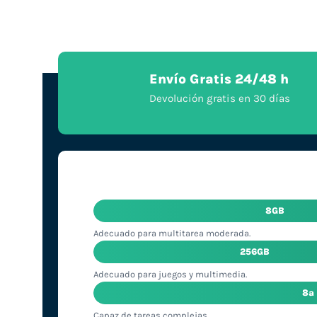
Envío Gratis 24/48 h
Devolución gratis en 30 días
8GB
Adecuado para multitarea moderada.
256GB
Adecuado para juegos y multimedia.
8ª
Capaz de tareas complejas.