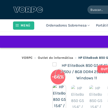
Saltar
Buscar
al
por:
contenido
Ordenadores Sobremesa
Portáti
MENÚ
VORPC
»
Outlet de informática
»
HP EliteBook 850 
OUT
-66%