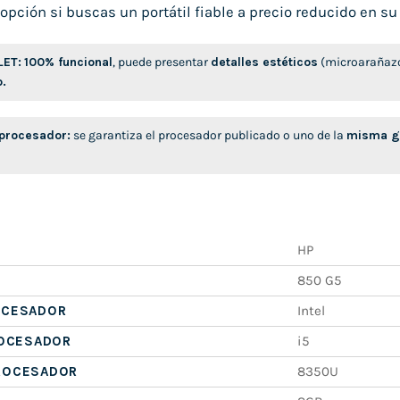
opción si buscas un portátil fiable a precio reducido en su
LET:
100% funcional
, puede presentar
detalles estéticos
(microarañazo
o.
 procesador:
se garantiza el procesador publicado o uno de la
misma ge
HP
850 G5
OCESADOR
Intel
ROCESADOR
i5
ROCESADOR
8350U