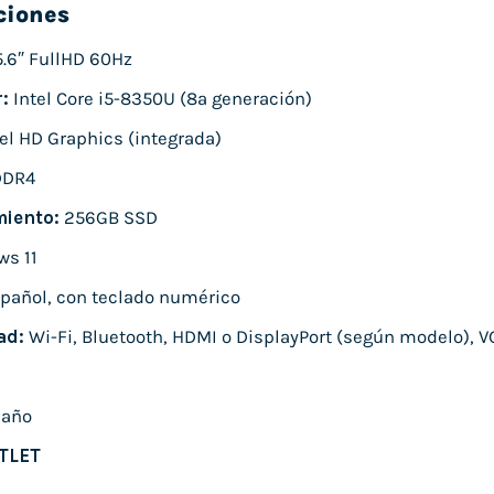
ciones
.6″ FullHD 60Hz
:
Intel Core i5-8350U (8ª generación)
el HD Graphics (integrada)
DDR4
iento:
256GB SSD
s 11
pañol, con teclado numérico
ad:
Wi-Fi, Bluetooth, HDMI o DisplayPort (según modelo), V
 año
TLET