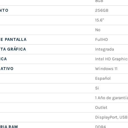
8GB
NTO
256GB
15.6"
No
E PANTALLA
FullHD
ETA GRÁFICA
Integrada
ICA
Intel HD Graphic
RATIVO
Windows 11
Español
Si
1 Año de garantí
Outlet
DisplayPort, USB
RIA RAM
DDR4