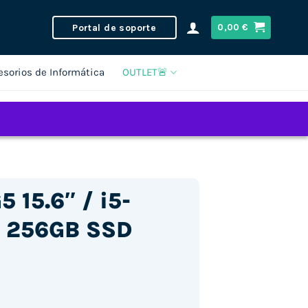
Portal de soporte
0,00
€
esorios de Informática
OUTLET🚨
 15.6″ / i5-
 256GB SSD