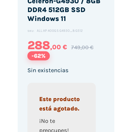
Celeron-G4930 / 8GB
DDR4 512GB SSD
Windows 11
ALL.HP.400G5.G4930_8G512
SKU:
288
,00 €
749,00 €
-62%
Sin existencias
Este producto
está agotado.
¡No te
preocupes!