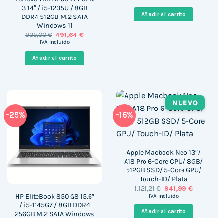
original
actual
3 14″ / i5-1235U / 8GB
era:
es:
Añadir al carrito
DDR4 512GB M.2 SATA
599,00 €.
344,00 
Windows 11
El
El
939,00
€
491,64
€
precio
precio
IVA incluido
original
actual
era:
es:
Añadir al carrito
939,00 €.
491,64 €.
NUEVO
-29%
-16%
Apple Macbook Neo 13″/
A18 Pro 6-Core CPU/ 8GB/
512GB SSD/ 5-Core GPU/
Touch-ID/ Plata
El
El
1.121,21
€
941,99
€
precio
precio
HP EliteBook 850 G8 15.6″
IVA incluido
original
actual
/ i5-1145G7 / 8GB DDR4
era:
es:
Añadir al carrito
256GB M.2 SATA Windows
1.121,21 €.
941,99 €