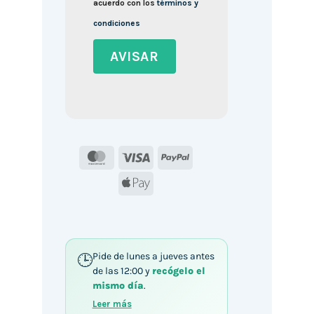
acuerdo con los
términos y
condiciones
MasterCard
Visa
PayPal
Apple
Pay
Pide de lunes a jueves antes
de las 12:00 y
recógelo el
mismo día
.
Leer más