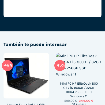
También te puede interesar
-48%
-43%
Mini PC HP EliteDesk 800
G4 / i5-8500T / 32GB
DDR4 256GB SSD
Windows 11
El
El
599,00
€
344,00
€
precio
precio
Lenovo ThinkPad L14 GEN
IVA incluido