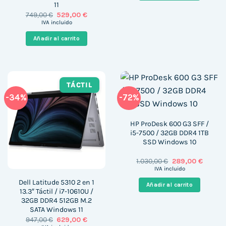
11
El
El
749,00
€
529,00
€
precio
precio
IVA incluido
original
actual
era:
es:
Añadir al carrito
749,00 €.
529,00 €.
TÁCTIL
-34%
-72%
HP ProDesk 600 G3 SFF /
i5-7500 / 32GB DDR4 1TB
SSD Windows 10
El
El
1.030,00
€
289,00
€
precio
precio
IVA incluido
original
actual
era:
es:
Dell Latitude 5310 2 en 1
Añadir al carrito
1.030,00 €.
289,00 
13.3″ Táctil / i7-10610U /
32GB DDR4 512GB M.2
SATA Windows 11
El
El
947,00
€
629,00
€