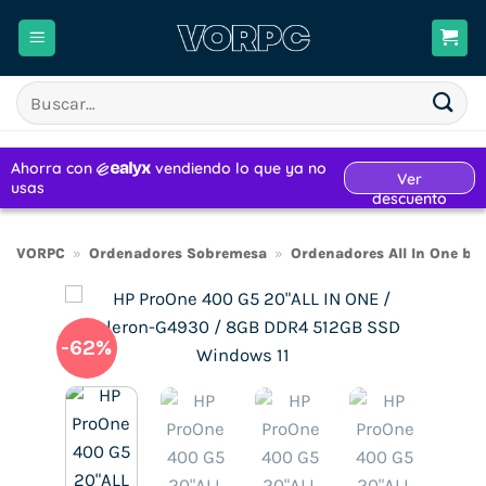
Saltar
al
contenido
Buscar
por:
VORPC
»
Ordenadores Sobremesa
»
Ordenadores All In One ba
-62%