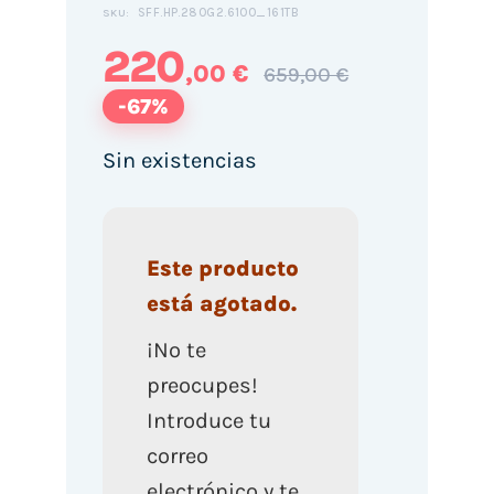
SFF.HP.280G2.6100_161TB
SKU:
220
,00 €
659,00 €
-67%
Sin existencias
Este producto
está agotado.
¡No te
preocupes!
Introduce tu
correo
electrónico y te