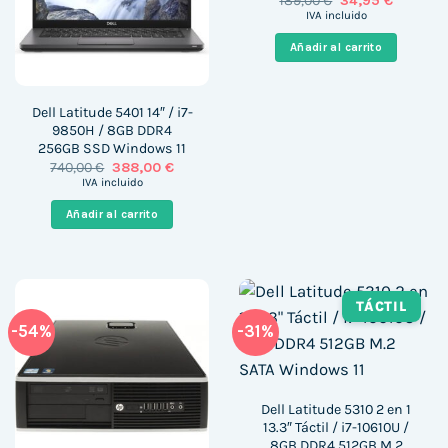
189,00
€
34,95
€
precio
precio
IVA incluido
original
actual
era:
es:
Añadir al carrito
189,00 €.
34,95 €.
Dell Latitude 5401 14″ / i7-
9850H / 8GB DDR4
256GB SSD Windows 11
El
El
740,00
€
388,00
€
precio
precio
IVA incluido
original
actual
era:
es:
Añadir al carrito
740,00 €.
388,00 €.
TÁCTIL
-54%
-31%
Dell Latitude 5310 2 en 1
13.3″ Táctil / i7-10610U /
8GB DDR4 512GB M.2