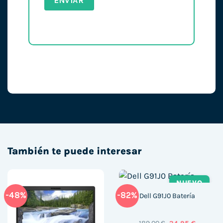
También te puede interesar
NUEVO
-48%
-82%
Dell G91J0 Batería
El
El