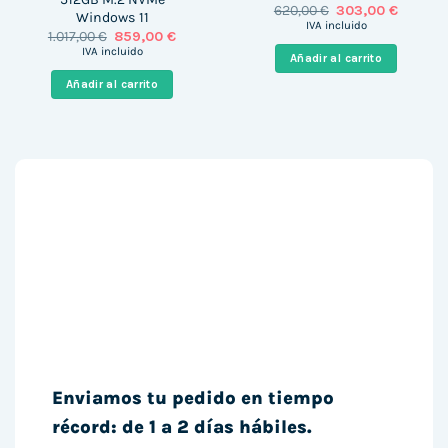
El
El
620,00
€
303,00
€
Windows 11
precio
precio
IVA incluido
El
El
1.017,00
€
859,00
€
original
actual
precio
precio
era:
es:
IVA incluido
Añadir al carrito
original
actual
620,00 €.
303,00 
era:
es:
Añadir al carrito
1.017,00 €.
859,00 €.
Enviamos tu pedido en tiempo
récord: de 1 a 2 días hábiles.