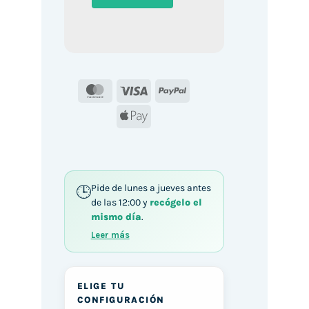
MasterCard
Visa
PayPal
Apple
Pay
Pide de lunes a jueves antes
de las 12:00 y
recógelo el
mismo día
.
Leer más
ELIGE TU
CONFIGURACIÓN