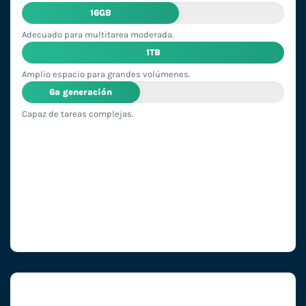
16GB
Adecuado para multitarea moderada.
1TB
Amplio espacio para grandes volúmenes.
6ª generación
Capaz de tareas complejas.