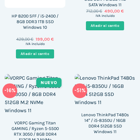
SATA Windows 11
El
El
712,00
€
490,00
€
precio
precio
HP 8200 SFF / i5-2400 /
IVA incluido
original
actual
8GB DDR3 1TB SSD
era:
es:
Añadir al carrito
Windows 10
712,00 €.
490,00 €
El
El
429,00
€
199,00
€
precio
precio
IVA incluido
original
actual
era:
es:
Añadir al carrito
429,00 €.
199,00 €.
NUEVO
-16%
-51%
Lenovo ThinkPad T480s
14″ / i5-8350U / 16GB
VORPC Gaming Titan
DDR4 512GB SSD
GAMING / Ryzen 5-5500
Windows 11
RTX 3050 / 8GB DDR4
512GB M.2 NVMe