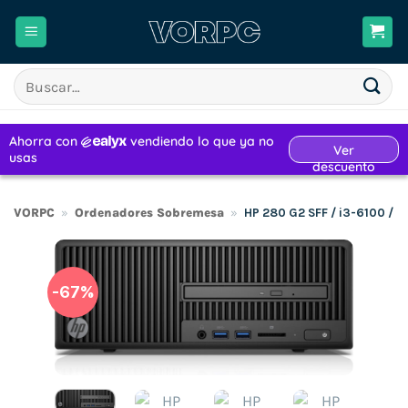
Saltar
al
contenido
Buscar
por:
VORPC
»
Ordenadores Sobremesa
»
HP 280 G2 SFF / i3-6100 / 
-67%