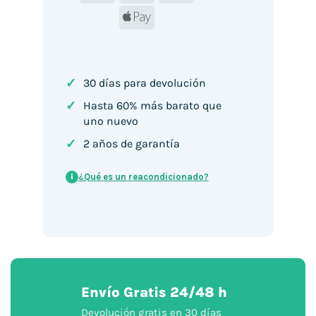
Apple
Pay
✓
30 días para devolución
✓
Hasta 60% más barato que
uno nuevo
✓
2 años de garantía
¿Qué es un reacondicionado?
i
Envío Gratis 24/48 h
Devolución gratis en 30 días