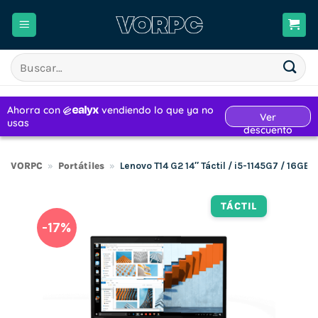
Saltar
al
contenido
Buscar
por:
VORPC
»
Portátiles
»
Lenovo T14 G2 14″ Táctil / i5-1145G7 / 16
TÁCTIL
-17%