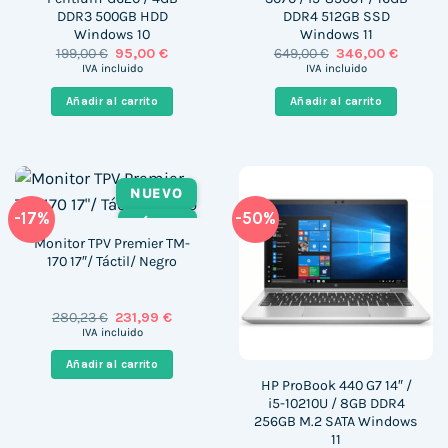
DDR3 500GB HDD
DDR4 512GB SSD
Windows 10
Windows 11
El
El
El
El
199,00
€
95,00
€
649,00
€
346,00
€
precio
precio
precio
precio
IVA incluido
IVA incluido
original
actual
original
actual
era:
es:
era:
es:
Añadir al carrito
Añadir al carrito
199,00 €.
95,00 €.
649,00 €.
346,00 
NUEVO
-17%
-50%
TÁCTIL
Monitor TPV Premier TM-
170 17″/ Táctil/ Negro
El
El
280,23
€
231,99
€
precio
precio
IVA incluido
original
actual
era:
es:
Añadir al carrito
280,23 €.
231,99 €.
HP ProBook 440 G7 14″ /
i5-10210U / 8GB DDR4
256GB M.2 SATA Windows
11