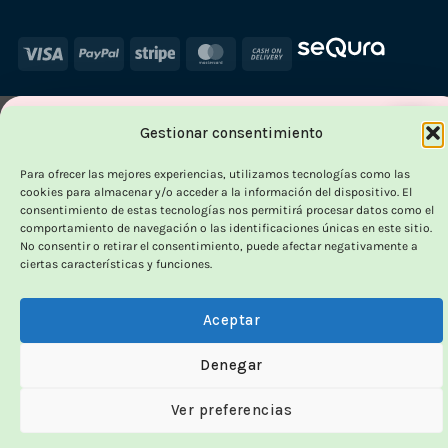
Visa
PayPal
Stripe
MasterCard
Cash
On
Delivery
×
Gestionar consentimiento
-
Para ofrecer las mejores experiencias, utilizamos tecnologías como las
cookies para almacenar y/o acceder a la información del dispositivo. El
H
consentimiento de estas tecnologías nos permitirá procesar datos como el
comportamiento de navegación o las identificaciones únicas en este sitio.
OUTLET VORPC
No consentir o retirar el consentimiento, puede afectar negativamente a
ciertas características y funciones.
Calidad probada,
precios imbatibles
Aceptar
Denegar
Productos
100% funcionales
y con
precio más
bajo!
Ver preferencias