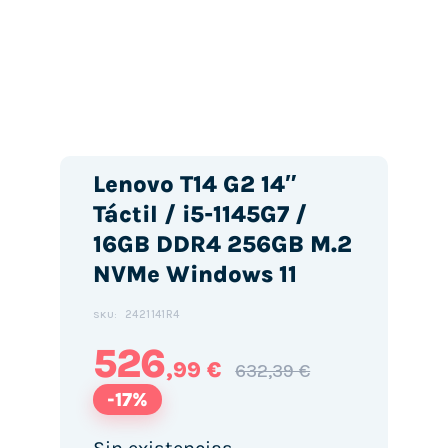
Lenovo T14 G2 14″
Táctil / i5-1145G7 /
16GB DDR4 256GB M.2
NVMe Windows 11
2421141R4
SKU:
526
,99 €
632,39 €
-17%