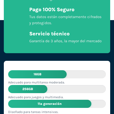
Pago 100% Seguro
Tus datos están completamente cifrados
y protegidos.
Servicio técnico
Garantía de 3 años, la mayor del mercado
16GB
Adecuado para multitarea moderada.
256GB
Adecuado para juegos y multimedia.
11ª generación
Diseñado para tareas intensivas.