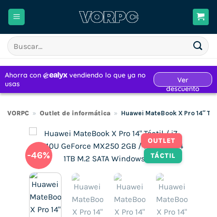
Saltar
al
contenido
Buscar
por:
VORPC
»
Outlet de informática
»
Huawei MateBook X Pro 14″ Tác
OUTLET
-46%
TÁCTIL