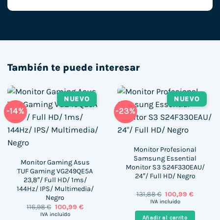
También te puede interesar
NUEVO
NUEVO
-14%
-23%
Monitor Profesional
Samsung Essential
Monitor Gaming Asus
Monitor S3 S24F330EAU/
TUF Gaming VG249QE5A
24″/ Full HD/ Negro
23,8″/ Full HD/ 1ms/
144Hz/ IPS/ Multimedia/
El
El
131,88
€
100,99
€
Negro
precio
precio
IVA incluido
El
El
116,98
€
100,99
€
original
actual
precio
precio
era:
es:
IVA incluido
Añadir al carrito