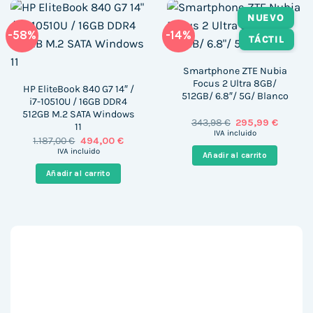
NUEVO
-58%
-14%
TÁCTIL
Smartphone ZTE Nubia
Focus 2 Ultra 8GB/
HP EliteBook 840 G7 14″ /
512GB/ 6.8″/ 5G/ Blanco
i7-10510U / 16GB DDR4
512GB M.2 SATA Windows
El
El
343,98
€
295,99
€
11
precio
precio
IVA incluido
El
El
1.187,00
€
494,00
€
original
actual
precio
precio
era:
es:
IVA incluido
Añadir al carrito
original
actual
343,98 €.
295,99 
era:
es:
Añadir al carrito
1.187,00 €.
494,00 €.