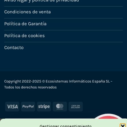
Condiciones de venta
Política de Garantía
Política de cookies
Contacto
Copyright 2022-2025 © Ecosistemas Informáticos España SL –
Todos los derechos reservados
Visa
PayPal
Stripe
MasterCard
Cash
On
-70
Delivery
Gestionar consentimiento