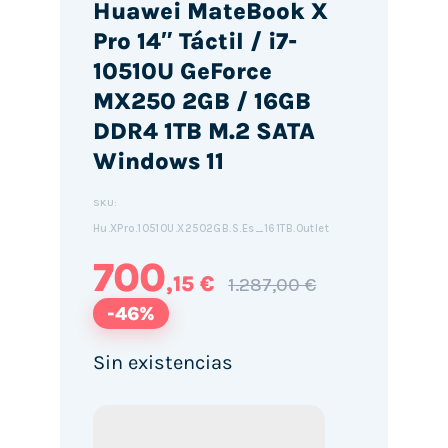
Huawei MateBook X
Pro 14″ Táctil / i7-
10510U GeForce
MX250 2GB / 16GB
DDR4 1TB M.2 SATA
Windows 11
SKU:
Hu.XPro.10510U.X2502GB.S.Es_161TB.Outlet
700
,15 €
1.287,00 €
-46%
Sin existencias