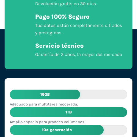
Devolución gratis en 30 días
Pago 100% Seguro
Tus datos están completamente cifrados
y protegidos.
Servicio técnico
Garantía de 3 años, la mayor del mercado
16GB
Adecuado para multitarea moderada.
1TB
Amplio espacio para grandes volúmenes.
10ª generación