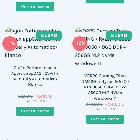
original
actual
131,88 €.
100,99 €
era:
es:
Añadir al carrito
116,98 €.
100,99 €.
NUEVO
NUEVO
-11%
-16%
Cajón Portamonedas
Approx appCASH33WH/
VORPC Gaming Titan
Manual y Automático/
GAMING / Ryzen 5-5500
Blanco
RTX 3050 / 8GB DDR4
256GB M.2 NVMe
El
El
52,93
€
46,99
€
Windows 11
precio
precio
IVA incluido
El
El
949,00
€
794,00
€
original
actual
precio
precio
era:
es:
IVA incluido
Añadir al carrito
original
actual
52,93 €.
46,99 €.
era:
es:
Añadir al carrito
949,00 €.
794,00 €