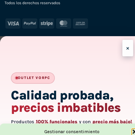
Todos los derechos reservados
Visa
PayPal
Stripe
MasterCard
Cash
On
Delivery
×
OUTLET VORPC
Calidad probada,
precios imbatibles
Productos
100% funcionales
y con
precio más bajo!
Gestionar consentimiento