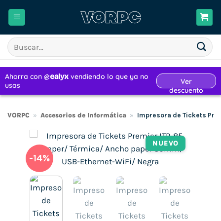
Saltar
al
contenido
Buscar
por:
VORPC
»
Accesorios de Informática
»
Impresora de Tickets Pre
NUEVO
-14%