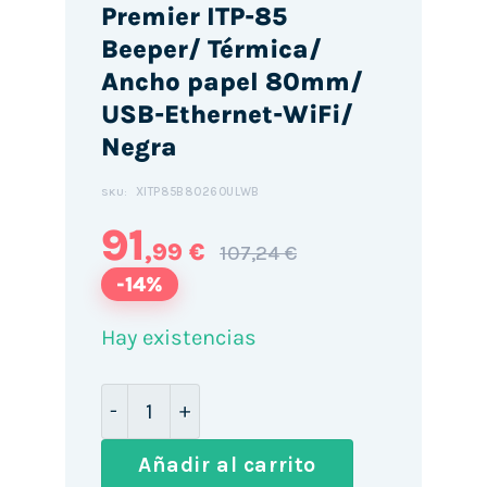
Premier ITP-85
Beeper/ Térmica/
Ancho papel 80mm/
USB-Ethernet-WiFi/
Negra
XITP85B80260ULWB
SKU:
91
,99 €
107,24 €
-14%
Hay existencias
Impresora de Tickets Premier ITP-85 B
Añadir al carrito