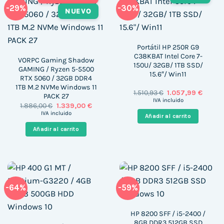
-29%
-30%
NUEVO
Portátil HP 250R G9
C38KBAT Intel Core 7-
VORPC Gaming Shadow
150U/ 32GB/ 1TB SSD/
GAMING / Ryzen 5-5500
15.6″/ Win11
RTX 5060 / 32GB DDR4
1TB M.2 NVMe Windows 11
El
El
1.510,93
€
1.057,99
€
PACK 27
precio
precio
IVA incluido
El
El
1.886,00
€
1.339,00
€
original
actual
precio
precio
era:
es:
IVA incluido
Añadir al carrito
original
actual
1.510,93 €.
1.057,9
era:
es:
Añadir al carrito
1.886,00 €.
1.339,00 €.
-64%
-59%
HP 8200 SFF / i5-2400 /
8GB DDR3 512GB SSD