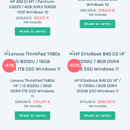
HP 400 G1 MT / Pentium-
Windows 10
G3220 / 4GB DDR3 500GB
El
El
387,00
€
158,00
€
HDD Windows 10
precio
precio
IVA incluido
El
El
259,00
€
92,00
€
original
actual
precio
precio
era:
es:
IVA incluido
Añadir al carrito
original
actual
387,00 €.
158,00 €
era:
es:
Añadir al carrito
259,00 €.
92,00 €.
-41%
-60%
Lenovo ThinkPad T480s
HP EliteBook 840 G5 14″ /
14″ / i5-8350U / 16GB
i5-7200U / 8GB DDR4
DDR4 1TB SSD Windows
512GB SSD Windows 11
11
El
El
El
El
599,00
€
351,00
€
674,00
€
268,00
€
precio
precio
precio
precio
IVA incluido
IVA incluido
original
actual
original
actual
era:
es:
era:
es:
Añadir al carrito
Añadir al carrito
599,00 €.
351,00 €.
674,00 €.
268,00 