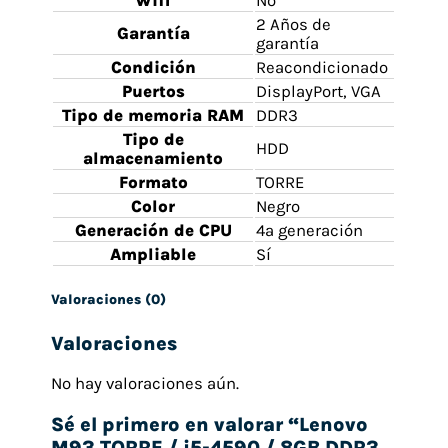
Wifi
No
2 Años de
Garantía
garantía
Condición
Reacondicionado
Puertos
DisplayPort, VGA
Tipo de memoria RAM
DDR3
Tipo de
HDD
almacenamiento
Formato
TORRE
Color
Negro
Generación de CPU
4ª generación
Ampliable
Sí
Valoraciones (0)
Valoraciones
No hay valoraciones aún.
Sé el primero en valorar “Lenovo
M93 TORRE / i5-4590 / 8GB DDR3