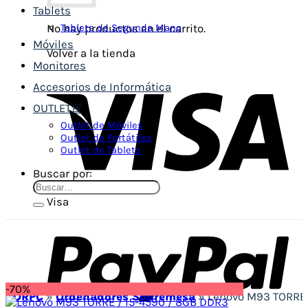
Tablets
Tablets de Segunda Mano
No hay productos en el carrito.
Móviles
Volver a la tienda
Monitores
Accesorios de Informática
OUTLET🚨
Outlet de Móviles
Outlet de Portátiles
Outlet de Tablets
Buscar por:
Visa
-70%
VORPC
»
Ordenadores Sobremesa
»
Lenovo M93 TORRE 