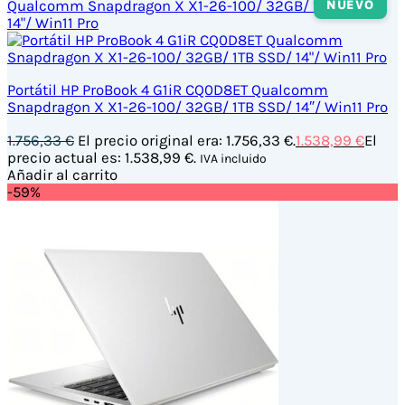
NUEVO
Portátil HP ProBook 4 G1iR CQ0D8ET Qualcomm
Snapdragon X X1-26-100/ 32GB/ 1TB SSD/ 14″/ Win11 Pro
1.756,33
€
El precio original era: 1.756,33 €.
1.538,99
€
El
precio actual es: 1.538,99 €.
IVA incluido
Añadir al carrito
-59%