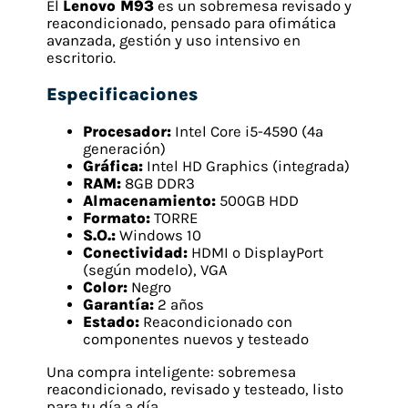
El
Lenovo M93
es un sobremesa revisado y
reacondicionado, pensado para ofimática
avanzada, gestión y uso intensivo en
escritorio.
Especificaciones
Procesador:
Intel Core i5-4590 (4ª
generación)
Gráfica:
Intel HD Graphics (integrada)
RAM:
8GB DDR3
Almacenamiento:
500GB HDD
Formato:
TORRE
S.O.:
Windows 10
Conectividad:
HDMI o DisplayPort
(según modelo), VGA
Color:
Negro
Garantía:
2 años
Estado:
Reacondicionado con
componentes nuevos y testeado
Una compra inteligente: sobremesa
reacondicionado, revisado y testeado, listo
para tu día a día.