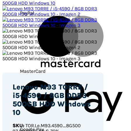
PayPal
MasterCard
Lenovo M93 TORRE /
i5-4590 / 8GB DDR3
500GB HDD Windows
10
SKU:
TOR.Le.M93.4590_8G500
Google Pay