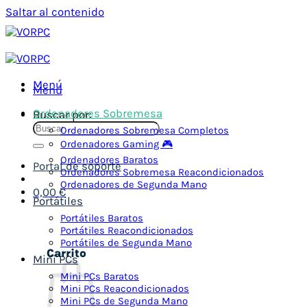
Saltar al contenido
Menú
Menú
Ordenadores Sobremesa
Buscar por:
Ordenadores Sobremesa Completos
Ordenadores Gaming 🎮
Ordenadores Baratos
Portal de soporte
Ordenadores Sobremesa Reacondicionados
Ordenadores de Segunda Mano
0,00
€
Portátiles
Portátiles Baratos
Portátiles Reacondicionados
Portátiles de Segunda Mano
Carrito
Mini PCs
Mini PCs Baratos
Mini PCs Reacondicionados
Mini PCs de Segunda Mano