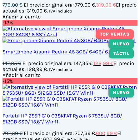
779,00
€
El precio original era: 779,00 €.
319,00
€
El precio
actual es: 319,00 €.
IVA incluido
Añadir al carrito
-12%
TOP VENTAS
NUEVO
Smartphone Xiaomi Redmi A5 3GB/ 64GB/ 6.88″/ Azul
TÁCTIL
147,35
€
El precio original era: 147,35 €.
128,99
€
El precio
actual es: 128,99 €.
IVA incluido
Añadir al carrito
-15%
NUEVO
Portátil HP 255R G10 C38KFAT Ryzen 5 7535U/ 8GB/
512GB SSD/ 15.6″/ Win11
707,39
€
El precio original era: 707,39 €.
600,99
€
El
precio actual es: 600,99 €.
IVA incluido