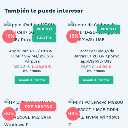
También te puede interesar
NUEVO
NUEVO
-16%
-18%
TÁCTIL
Apple iPad Air 13″ 8th Wi-
Lector de Código de
Fi Cell/ 5G/ M4/ 256GB/
Barras 1D-2D-QR Approx
Púrpura
appLS21WS/ USB
El
El
El
El
1.680,51
€
1.418,99
€
54,82
€
44,99
€
precio
precio
precio
precio
IVA incluido
IVA incluido
original
actual
original
actual
era:
es:
era:
es:
Añadir al carrito
Añadir al carrito
1.680,51 €.
1.418,99 €.
54,82 €.
44,99 €.
TOP VENTAS
-31%
-13%