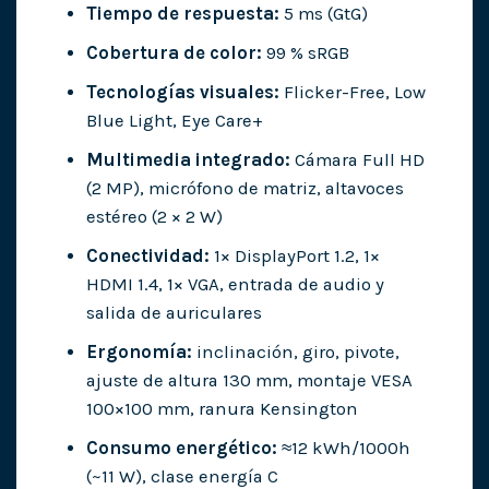
Tiempo de respuesta:
5 ms (GtG)
Cobertura de color:
99 % sRGB
Tecnologías visuales:
Flicker-Free, Low
Blue Light, Eye Care+
Multimedia integrado:
Cámara Full HD
(2 MP), micrófono de matriz, altavoces
estéreo (2 × 2 W)
Conectividad:
1× DisplayPort 1.2, 1×
HDMI 1.4, 1× VGA, entrada de audio y
salida de auriculares
Ergonomía:
inclinación, giro, pivote,
ajuste de altura 130 mm, montaje VESA
100×100 mm, ranura Kensington
Consumo energético:
≈12 kWh/1000h
(~11 W), clase energía C