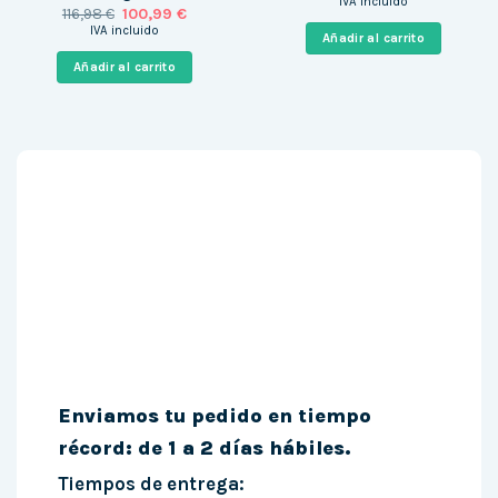
IVA incluido
El
El
116,98
€
100,99
€
original
actual
precio
precio
era:
es:
IVA incluido
Añadir al carrito
original
actual
799,00 €.
552,00 
era:
es:
Añadir al carrito
116,98 €.
100,99 €.
Enviamos tu pedido en tiempo
récord: de 1 a 2 días hábiles.
Tiempos de entrega: