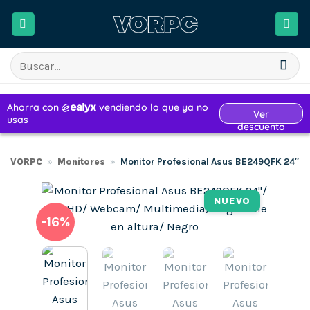
Saltar
al
contenido
Buscar
por:
VORPC
»
Monitores
»
Monitor Profesional Asus BE249QFK 24″/ 
NUEVO
-16%