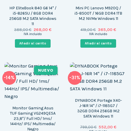
HP EliteBook 840 G6 14″ /
Mini PC Lenovo M920Q /
i5-8265U / 8GB DDR4
i5-8500T / 16GB DDR4 1TB
256GB M.2 SATA Windows
M.2 NVMe Windows 11
11
El
El
El
El
388,00
€
268,00
€
419,00
€
365,00
€
precio
precio
precio
precio
IVA incluido
IVA incluido
original
actual
original
actual
era:
es:
era:
es:
Añadir al carrito
Añadir al carrito
388,00 €.
268,00 €.
419,00 €.
365,00 
NUEVO
-14%
-31%
DYNABOOK Portege X40-
J-16R 14″ / i7-1185G7 /
Monitor Gaming Asus
32GB DDR4 256GB M.2
TUF Gaming VG249QE5A
SATA Windows 11
23,8″/ Full HD/ 1ms/
144Hz/ IPS/ Multimedia/
El
El
799,00
€
552,00
€
Negro
precio
precio