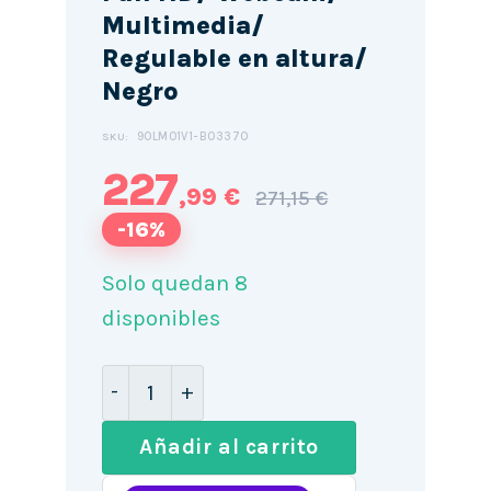
Multimedia/
Regulable en altura/
Negro
90LM01V1-B03370
SKU:
227
,99 €
271,15 €
-16%
Solo quedan 8
disponibles
Monitor Profesional Asus BE249QFK 24"
Añadir al carrito