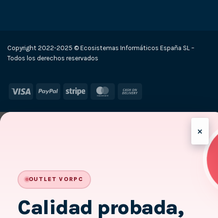
Copyright 2022-2025 © Ecosistemas Informáticos España SL –
Todos los derechos reservados
Visa
PayPal
Stripe
MasterCard
Cash
On
Delivery
×
-
OUTLET VORPC
Calidad probada,