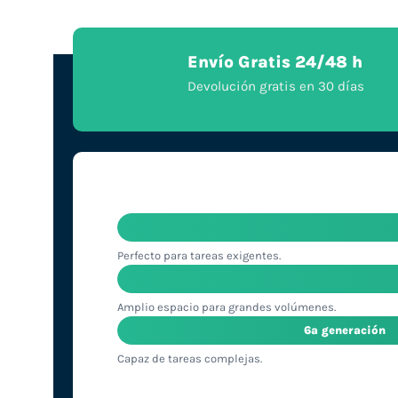
Envío Gratis 24/48 h
Devolución gratis en 30 días
Perfecto para tareas exigentes.
Amplio espacio para grandes volúmenes.
6ª generación
Capaz de tareas complejas.