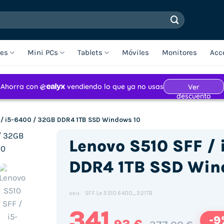
les
Mini PCs
Tablets
Móviles
Monitores
Acc
 / i5-6400 / 32GB DDR4 1TB SSD Windows 10
Lenovo S510 SFF /
DDR4 1TB SSD Win
SFF.Le.S510.6400_321TB
SKU:
341
-9