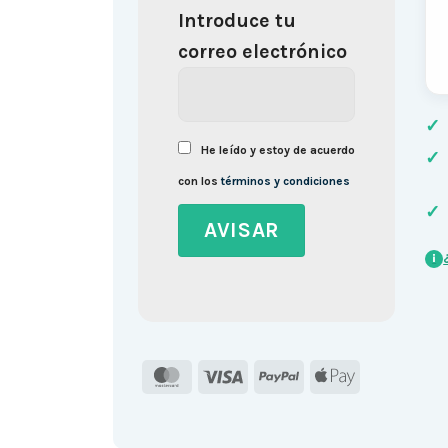
Introduce tu
correo electrónico
✓
He leído y estoy de acuerdo
✓
con los
términos y condiciones
✓
i
MasterCard
Visa
PayPal
Apple
Pay