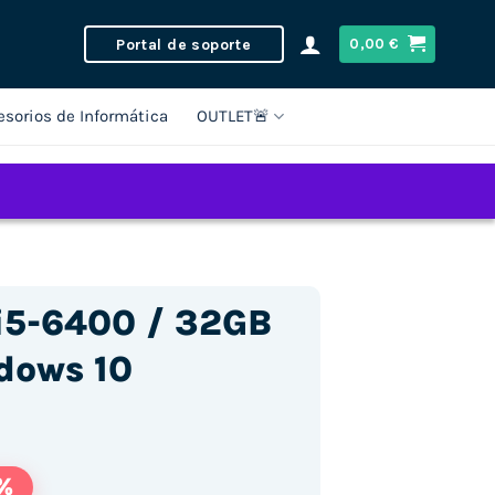
Portal de soporte
0,00
€
esorios de Informática
OUTLET🚨
 i5-6400 / 32GB
dows 10
%