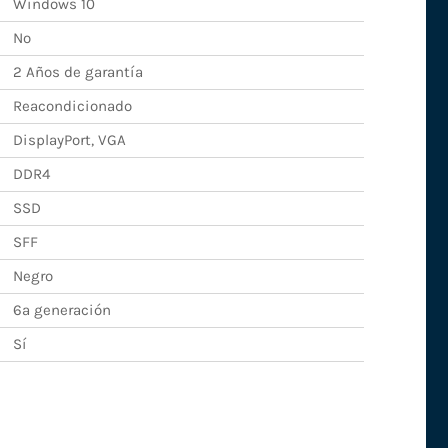
Windows 10
No
2 Años de garantía
Reacondicionado
DisplayPort, VGA
DDR4
SSD
SFF
Negro
6ª generación
Sí