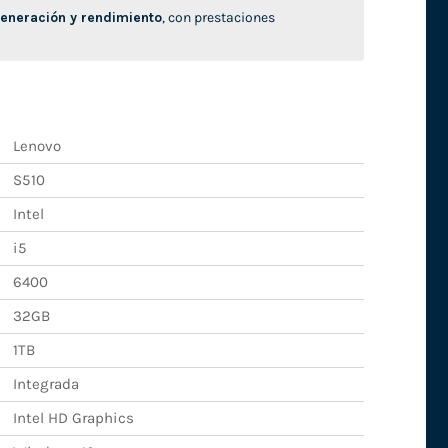
neración y rendimiento
, con prestaciones
Lenovo
S510
Intel
i5
6400
32GB
1TB
Integrada
Intel HD Graphics