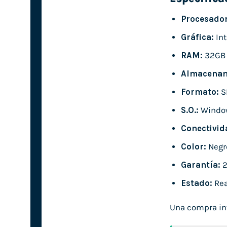
Procesador
Gráfica:
Int
RAM:
32GB
Almacenam
Formato:
S
S.O.:
Windo
Conectivid
Color:
Negr
Garantía:
2
Estado:
Rea
Una compra int