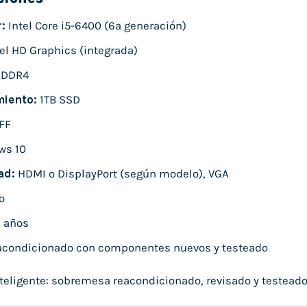
:
Intel Core i5-6400 (6ª generación)
el HD Graphics (integrada)
 DDR4
iento:
1TB SSD
FF
ws 10
ad:
HDMI o DisplayPort (según modelo), VGA
o
 años
condicionado con componentes nuevos y testeado
eligente: sobremesa reacondicionado, revisado y testeado, l