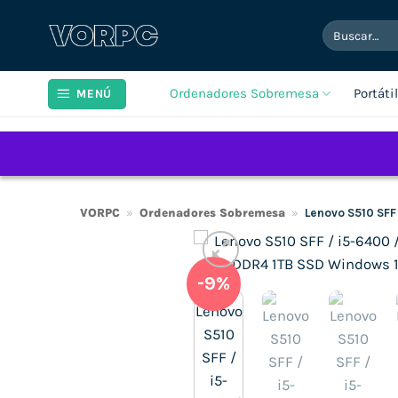
Saltar
Buscar
al
por:
contenido
Ordenadores Sobremesa
Portáti
MENÚ
VORPC
»
Ordenadores Sobremesa
»
Lenovo S510 SFF
-9%