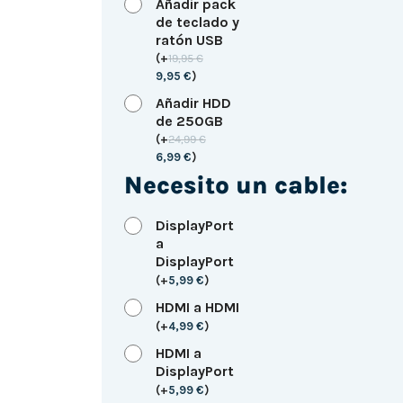
Añadir pack
de teclado y
ratón USB
(
+
19,95
€
9,95
€
)
Añadir HDD
de 250GB
(
+
24,99
€
6,99
€
)
Necesito un cable:
DisplayPort
a
DisplayPort
(
+
5,99
€
)
HDMI a HDMI
(
+
4,99
€
)
HDMI a
DisplayPort
(
+
5,99
€
)