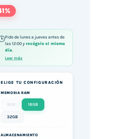
41%
Pide de lunes a jueves antes de
las 12:00 y
recógelo el mismo
70 / 16GB DDR3 512GB SSD Windows 10 cantidad
día
.
Leer más
ELIGE TU CONFIGURACIÓN
MEMORIA RAM
8GB
16GB
32GB
ALMACENAMIENTO