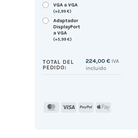
VGA a VGA
(
+
2,99
€
)
Adaptador
DisplayPort
a VGA
(
+
5,99
€
)
224,00
€
IVA
TOTAL DEL
PEDIDO:
incluido
MasterCard
Visa
PayPal
Apple
Pay