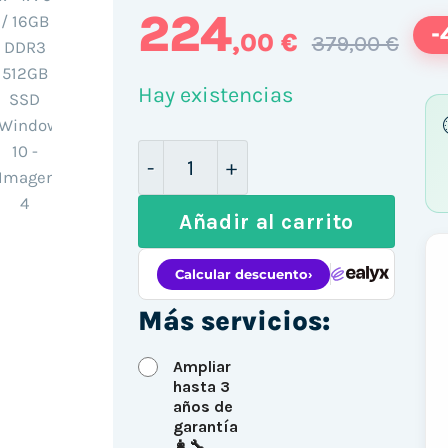
224
-
,00 €
379,00 €
Hay existencias
HP EliteDesk 800 G1 SFF / i7-47
Añadir al carrito
Más servicios:
Ampliar
hasta 3
años de
garantía
👩‍🔧