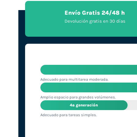
Envío Gratis 24/48 h
Devolución gratis en 30 días
Adecuado para multitarea moderada.
Amplio espacio para grandes volúmenes.
4ª generación
Adecuado para tareas simples.