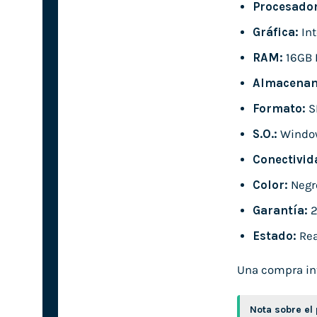
Procesador
Gráfica:
Int
RAM:
16GB
Almacenam
Formato:
S
S.O.:
Windo
Conectivid
Color:
Negr
Garantía:
2
Estado:
Rea
Una compra int
Nota sobre el