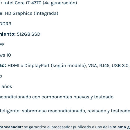
:
Intel Core i7-4770 (4ª generación)
el HD Graphics (integrada)
 DDR3
iento:
512GB SSD
FF
ws 10
ad:
HDMI o DisplayPort (según modelo), VGA, RJ45, USB 3.0,
o
 años
condicionado con componentes nuevos y testeado
eligente: sobremesa reacondicionado, revisado y testeado, l
 procesador:
se garantiza el procesador publicado o uno de la
misma ge