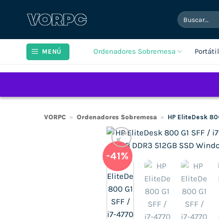
Saltar
Buscar
al
por:
contenido
Ordenadores Sobremesa
Portáti
MENÚ
VORPC
»
Ordenadores Sobremesa
»
HP EliteDesk 80
-41%