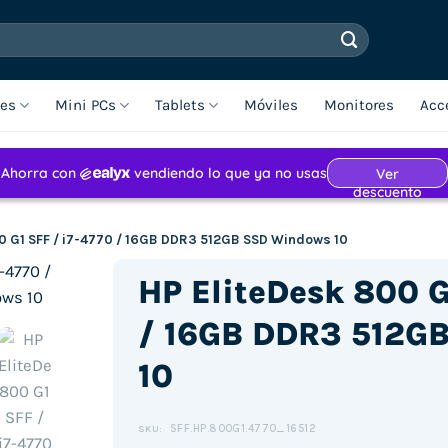
les
Mini PCs
Tablets
Móviles
Monitores
Acc
0 G1 SFF / i7-4770 / 16GB DDR3 512GB SSD Windows 10
HP EliteDesk 800 G
/ 16GB DDR3 512G
10
SFF.HP.800G1.4770_16512
SKU: