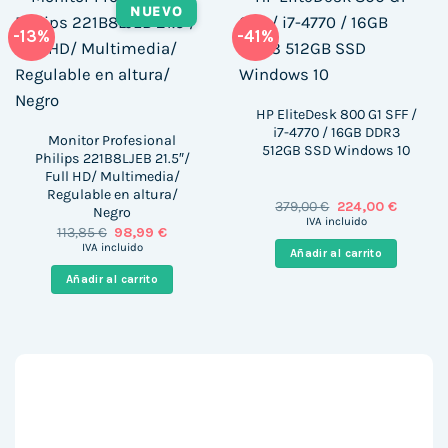
NUEVO
-13%
-41%
HP EliteDesk 800 G1 SFF /
i7-4770 / 16GB DDR3
Monitor Profesional
512GB SSD Windows 10
Philips 221B8LJEB 21.5″/
Full HD/ Multimedia/
Regulable en altura/
El
El
379,00
€
224,00
€
Negro
precio
precio
IVA incluido
El
El
113,85
€
98,99
€
original
actual
precio
precio
era:
es:
IVA incluido
Añadir al carrito
original
actual
379,00 €.
224,00 €
era:
es:
Añadir al carrito
113,85 €.
98,99 €.