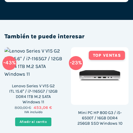
También te puede interesar
TOP VENTAS
-43%
-23%
Lenovo Series V V15 G2
ITL 15.6″ / i7-1165G7 / 12GB
DDR4 1TB M.2 SATA
Windows 11
El
El
800,00
€
453,06
€
precio
precio
Mini PC HP 800 G3 / i5-
IVA incluido
original
actual
6500T / 16GB DDR4
era:
es:
Añadir al carrito
256GB SSD Windows 10
800,00 €.
453,06 €.