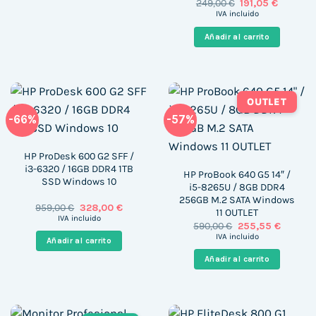
El
El
249,00
€
191,05
€
precio
precio
IVA incluido
original
actual
era:
es:
Añadir al carrito
249,00 €.
191,05 €.
OUTLET
-66%
-57%
HP ProDesk 600 G2 SFF /
i3-6320 / 16GB DDR4 1TB
HP ProBook 640 G5 14″ /
SSD Windows 10
i5-8265U / 8GB DDR4
256GB M.2 SATA Windows
El
El
959,00
€
328,00
€
11 OUTLET
precio
precio
IVA incluido
El
El
590,00
€
255,55
€
original
actual
precio
precio
era:
es:
IVA incluido
Añadir al carrito
original
actual
959,00 €.
328,00 €.
era:
es:
Añadir al carrito
590,00 €.
255,55 