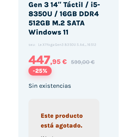
Gen 3 14″ Táctil / i5-
8350U / 16GB DDR4
512GB M.2 SATA
Windows 11
Le.X1YogaGen3.8350U.S.Ad_16512
SKU:
447
,95 €
599,00 €
-25%
Sin existencias
Este producto
está agotado.