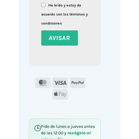
He leído y estoy de
acuerdo con los
términos y
condiciones
MasterCard
Visa
PayPal
Apple
Pay
Pide de lunes a jueves antes
de las 12:00 y
recógelo el