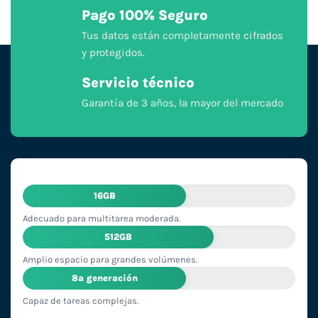
Pago 100% Seguro
Tus datos están completamente cifrados
y protegidos.
Servicio técnico
Garantía de 3 años, la mayor del mercado
16GB
Adecuado para multitarea moderada.
512GB
Amplio espacio para grandes volúmenes.
8ª generación
Capaz de tareas complejas.