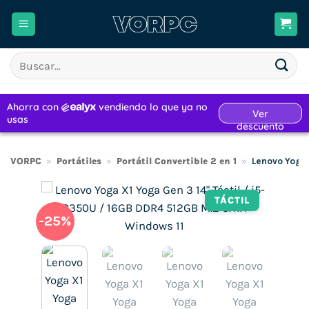
Saltar
al
contenido
Buscar
por:
VORPC
»
Portátiles
»
Portátil Convertible 2 en 1
»
Lenovo Yoga 
TÁCTIL
-25%