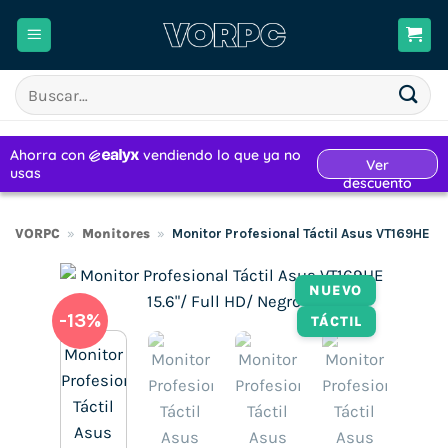
Saltar
al
contenido
Buscar
por:
VORPC
»
Monitores
»
Monitor Profesional Táctil Asus VT169HE 15
NUEVO
-13%
TÁCTIL