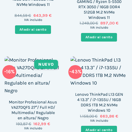
GAMING / Ryzen 5-5500
NVMe Windows 11
RTX 3050 / 16GB DDR4
512GB M.2 NVMe
El
El
844,59
€
643,99
€
Windows 11
precio
precio
IVA incluido
El
El
1.249,00
€
897,00
€
original
actual
precio
precio
era:
es:
IVA incluido
Añadir al carrito
original
actual
844,59 €.
643,99 €.
era:
es:
Añadir al carrito
1.249,00 €.
897,00 
NUEVO
-16%
-43%
Lenovo ThinkPad L13 GEN
4 13.3″ / i7-1355U / 16GB
Monitor Profesional Asus
DDR5 1TB M.2 NVMe
VA27DQFS 27″/ Full HD/
Windows 10
Multimedia/ Regulable
El
El
1.159,00
€
663,86
€
en altura/ Negro
precio
precio
IVA incluido
El
El
193,87
€
162,99
€
original
actual
precio
precio
era:
es:
IVA incluido
Añadir al carrito
original
actual