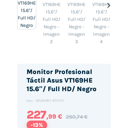
Monitor Profesional
Táctil Asus VT169HE
15.6″/ Full HD/ Negro
90LM09V1-B01170
SKU:
227
,99 €
260,74 €
-13%