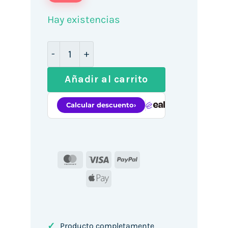
Hay existencias
Monitor Profesional Táctil Asus VT169HE
Añadir al carrito
MasterCard
Visa
PayPal
Apple
Pay
✓
Producto completamente