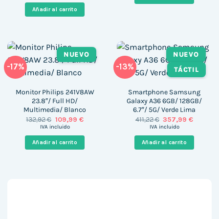
1.159,00 €.
663,86 
era:
es:
Añadir al carrito
193,87 €.
162,99 €.
NUEVO
NUEVO
-17%
-13%
TÁCTIL
Monitor Philips 241V8AW
Smartphone Samsung
23.8″/ Full HD/
Galaxy A36 6GB/ 128GB/
Multimedia/ Blanco
6.7″/ 5G/ Verde Lima
El
El
El
El
132,92
€
109,99
€
411,22
€
357,99
€
precio
precio
precio
precio
IVA incluido
IVA incluido
original
actual
original
actual
era:
es:
era:
es:
Añadir al carrito
Añadir al carrito
132,92 €.
109,99 €.
411,22 €.
357,99 €