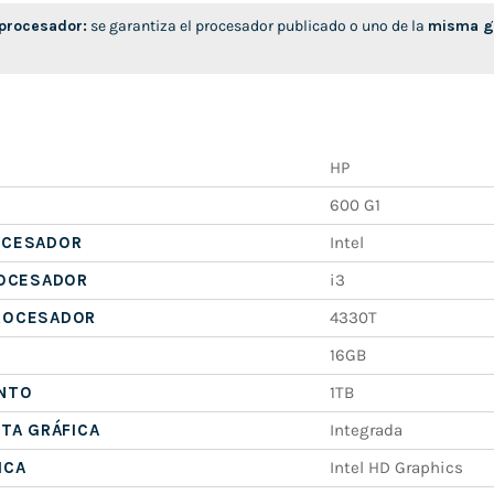
 procesador:
se garantiza el procesador publicado o uno de la
misma ge
HP
600 G1
OCESADOR
Intel
ROCESADOR
i3
ROCESADOR
4330T
16GB
NTO
1TB
ETA GRÁFICA
Integrada
ICA
Intel HD Graphics