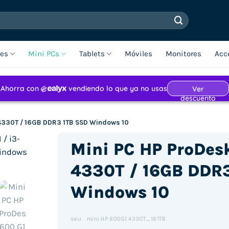
les
Mini PCs
Tablets
Móviles
Monitores
Acc
-4330T / 16GB DDR3 1TB SSD Windows 10
Mini PC HP ProDesk
4330T / 16GB DDR
Windows 10
mini.HP.600G1.4330T_161TB
SKU: