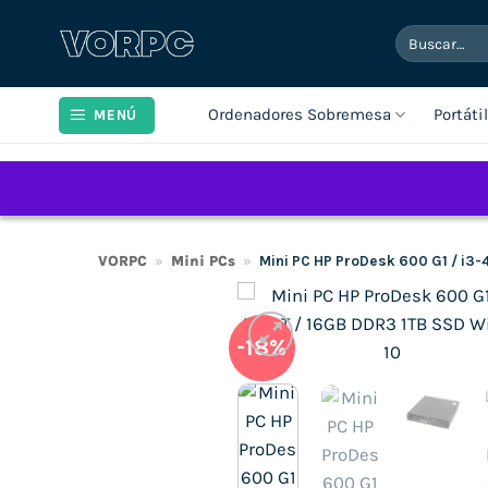
Saltar
Buscar
al
por:
contenido
Ordenadores Sobremesa
Portáti
MENÚ
VORPC
»
Mini PCs
»
Mini PC HP ProDesk 600 G1 / i3
-18%