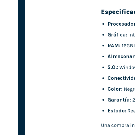
Especifica
Procesador
Gráfica:
Int
RAM:
16GB
Almacenam
S.O.:
Windo
Conectivid
Color:
Negr
Garantía:
2
Estado:
Rea
Una compra inte