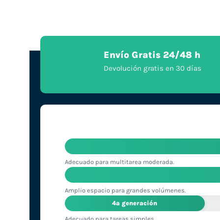
Envío Gratis 24/48 h
Devolución gratis en 30 días
Adecuado para multitarea moderada.
Amplio espacio para grandes volúmenes.
4ª generación
Adecuado para tareas simples.