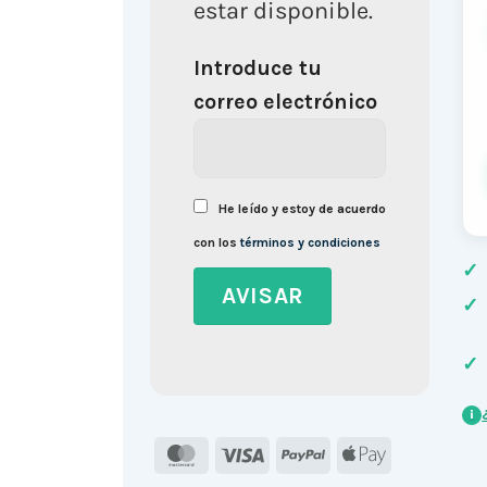
estar disponible.
Introduce tu
correo electrónico
He leído y estoy de acuerdo
con los
términos y condiciones
✓
✓
✓
i
MasterCard
Visa
PayPal
Apple
Pay