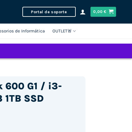
Portal de soporte
0,00
€
esorios de Informática
OUTLET🚨
 600 G1 / i3-
3 1TB SSD