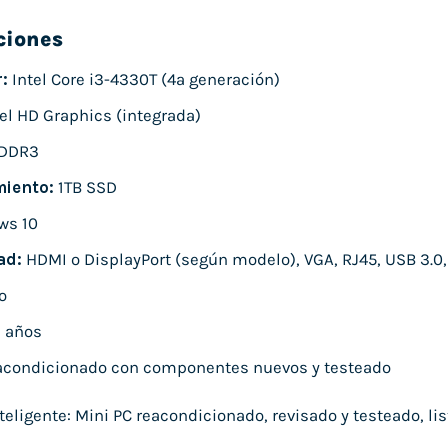
ciones
:
Intel Core i3-4330T (4ª generación)
el HD Graphics (integrada)
 DDR3
iento:
1TB SSD
ws 10
ad:
HDMI o DisplayPort (según modelo), VGA, RJ45, USB 3.0,
o
 años
condicionado con componentes nuevos y testeado
ligente: Mini PC reacondicionado, revisado y testeado, list