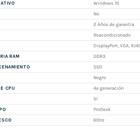
RATIVO
Windows 10
No
2 Años de garantía
Reacondicionado
DisplayPort, VGA, RJ4
RIA RAM
DDR3
ACENAMIENTO
SSD
Negro
DE CPU
4ª generación
Sí
IPO
ProDesk
RESCO
60Hz