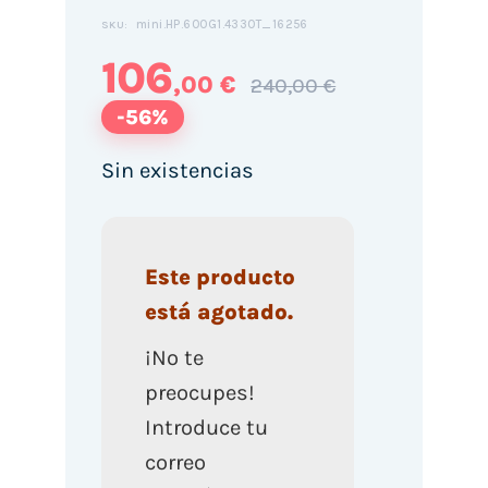
mini.HP.600G1.4330T_16256
SKU:
106
,00 €
240,00 €
-56%
Sin existencias
Este producto
está agotado.
¡No te
preocupes!
Introduce tu
correo