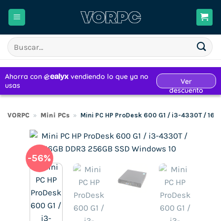
Saltar
al
contenido
Buscar
por:
VORPC
»
Mini PCs
»
Mini PC HP ProDesk 600 G1 / i3-4330T / 1
-56%