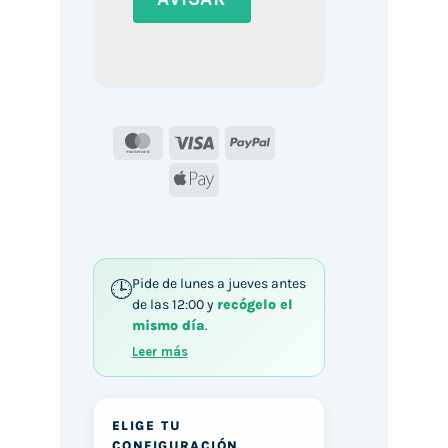
MasterCard
Visa
PayPal
Apple
Pay
Pide de lunes a jueves antes
de las 12:00 y
recógelo el
mismo día
.
Leer más
ELIGE TU
CONFIGURACIÓN