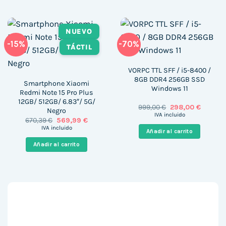
NUEVO
-15%
-70%
TÁCTIL
VORPC TTL SFF / i5-8400 /
8GB DDR4 256GB SSD
Smartphone Xiaomi
Windows 11
Redmi Note 15 Pro Plus
12GB/ 512GB/ 6.83″/ 5G/
El
El
999,00
€
298,00
€
Negro
precio
precio
IVA incluido
El
El
670,39
€
569,99
€
original
actual
precio
precio
era:
es:
IVA incluido
Añadir al carrito
original
actual
999,00 €.
298,00 
era:
es:
Añadir al carrito
670,39 €.
569,99 €.