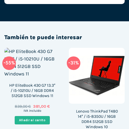
También te puede interesar
-55%
-31%
HP EliteBook 430 G7 13.3″
/ i5-10210U / 16GB DDR4
512GB SSD Windows 11
El
El
839,00
€
381,00
€
precio
precio
Lenovo ThinkPad T480
IVA incluido
original
actual
14″ / i5-8350U / 16GB
era:
es:
Añadir al carrito
DDR4 512GB SSD
839,00 €.
381,00 €.
Windows 10