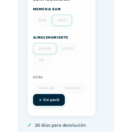
MEMORIA RAM
8GB
16GB
ALMACENAMIENTO
256GB
512GB
1TB
EXTRA
PACK 24
PACK 22
Sin pack
✓
30 días para devolución