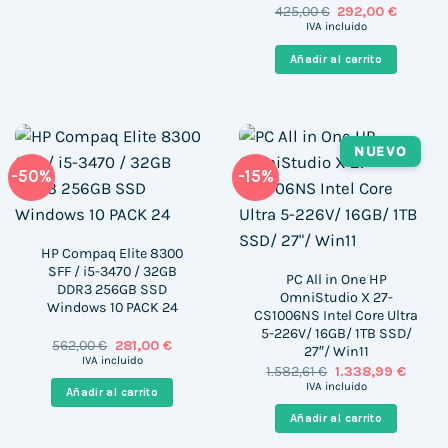
El
El
425,00
€
292,00
€
precio
precio
IVA incluido
original
actual
era:
es:
Añadir al carrito
425,00 €.
292,00 €
NUEVO
-50%
-15%
HP Compaq Elite 8300
SFF / i5-3470 / 32GB
PC All in One HP
DDR3 256GB SSD
OmniStudio X 27-
Windows 10 PACK 24
CS1006NS Intel Core Ultra
5-226V/ 16GB/ 1TB SSD/
El
El
562,00
€
281,00
€
27″/ Win11
precio
precio
IVA incluido
El
El
1.582,61
€
1.338,99
€
original
actual
precio
precio
era:
es:
IVA incluido
Añadir al carrito
original
actual
562,00 €.
281,00 €.
era:
es:
Añadir al carrito
1.582,61 €.
1.338,9