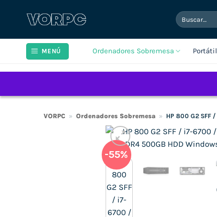
Saltar
Buscar
al
por:
contenido
Ordenadores Sobremesa
Portáti
MENÚ
VORPC
»
Ordenadores Sobremesa
»
HP 800 G2 SFF 
-55%