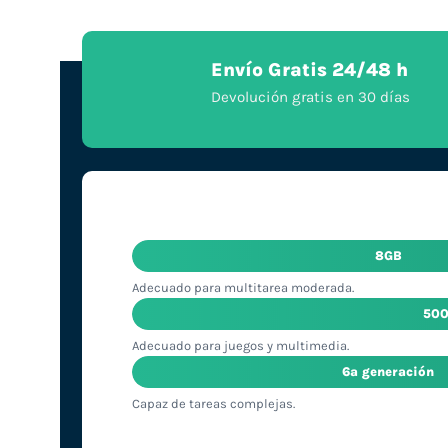
Envío Gratis 24/48 h
Devolución gratis en 30 días
8GB
Adecuado para multitarea moderada.
50
Adecuado para juegos y multimedia.
6ª generación
Capaz de tareas complejas.