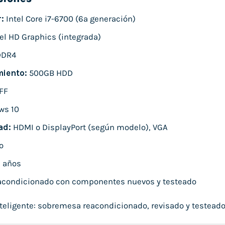
:
Intel Core i7-6700 (6ª generación)
el HD Graphics (integrada)
DDR4
iento:
500GB HDD
FF
ws 10
ad:
HDMI o DisplayPort (según modelo), VGA
o
 años
condicionado con componentes nuevos y testeado
eligente: sobremesa reacondicionado, revisado y testeado, l