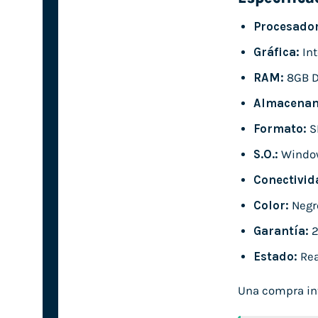
Procesador
Gráfica:
Int
RAM:
8GB 
Almacenam
Formato:
S
S.O.:
Windo
Conectivid
Color:
Negr
Garantía:
2
Estado:
Rea
Una compra int