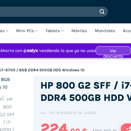
les
Mini PCs
Tablets
Móviles
Monitores
Acc
/ i7-6700 / 8GB DDR4 500GB HDD Windows 10
HP 800 G2 SFF / i
DDR4 500GB HDD 
SFF.HP.800G2.6700_8G500
SKU:
224
-