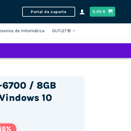
Portal de soporte
0,00
€
esorios de Informática
OUTLET🚨
7-6700 / 8GB
Windows 10
55%