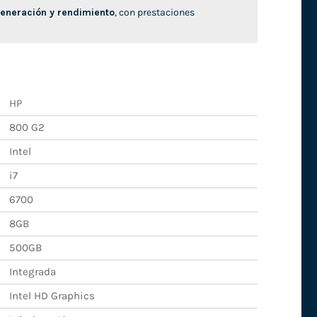
neración y rendimiento
, con prestaciones
HP
800 G2
Intel
i7
6700
8GB
500GB
Integrada
Intel HD Graphics