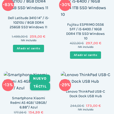
-83%
-30%
Dell Latitude 3410 14″ / i5-
10210U / 8GB DDR4
Fujitsu ESPRIMO D556
256GB SSD Windows 11
SFF / i5-6400 / 16GB
DDR4 1TB SSD Windows
El
El
1.499,00
€
259,00
€
10
precio
precio
IVA incluido
El
El
422,00
€
297,00
€
original
actual
precio
precio
era:
es:
IVA incluido
Añadir al carrito
original
actual
1.499,00 €.
259,00 €.
era:
es:
Añadir al carrito
422,00 €.
297,00 €
NUEVO
-13%
-29%
TÁCTIL
Lenovo ThinkPad USB-C
Dock Dock USB Hub
Smartphone Xiaomi
Redmi A5 4GB/ 128GB/
El
El
244,00
€
173,00
€
6.88″/ Azul
precio
precio
IVA incluido
El
El
177,56
€
154,99
€
original
actual