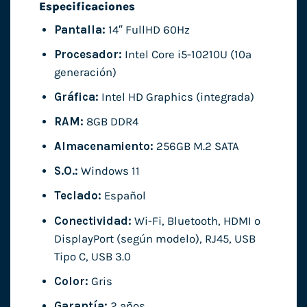
Especificaciones
Pantalla:
14″ FullHD 60Hz
Procesador:
Intel Core i5-10210U (10ª
generación)
Gráfica:
Intel HD Graphics (integrada)
RAM:
8GB DDR4
Almacenamiento:
256GB M.2 SATA
S.O.:
Windows 11
Teclado:
Español
Conectividad:
Wi-Fi, Bluetooth, HDMI o
DisplayPort (según modelo), RJ45, USB
Tipo C, USB 3.0
Color:
Gris
Garantía:
2 años