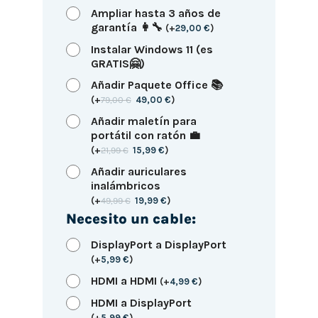
Ampliar hasta 3 años de
garantía 👩‍🔧
(
+
29,00
€
)
Instalar Windows 11 (es
GRATIS🤗)
Añadir Paquete Office 📚
(
+
79,00
€
49,00
€
)
Añadir maletín para
portátil con ratón 💼
(
+
21,99
€
15,99
€
)
Añadir auriculares
inalámbricos
(
+
49,99
€
19,99
€
)
Necesito un cable:
DisplayPort a DisplayPort
(
+
5,99
€
)
HDMI a HDMI
(
+
4,99
€
)
HDMI a DisplayPort
(
+
5,99
€
)