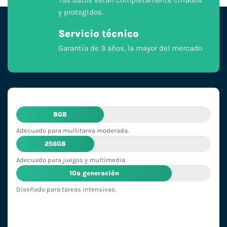
y protegidos.
Servicio técnico
Garantía de 3 años, la mayor del mercado
8GB
Adecuado para multitarea moderada.
256GB
Adecuado para juegos y multimedia.
10ª generación
Diseñado para tareas intensivas.