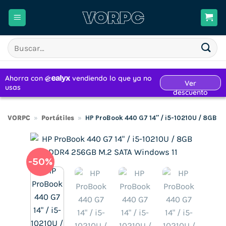
Saltar
al
contenido
Buscar
por:
VORPC
»
Portátiles
»
HP ProBook 440 G7 14″ / i5-10210U / 8GB 
-50%