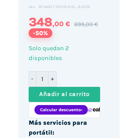
HP.440G7.10210U.N.Es_8G256
SKU:
348
,00 €
699,00 €
-50%
Solo quedan 2
disponibles
HP ProBook 440 G7 14" / i5-10210U / 8
Añadir al carrito
Más servicios para
portátil: