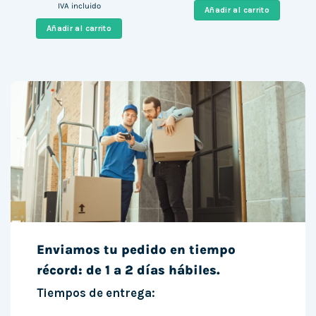
precio
precio
era:
es:
IVA incluido
Añadir al carrito
original
actual
244,00 €.
173,00 €
era:
es:
Añadir al carrito
177,56 €.
154,99 €.
Enviamos tu pedido en tiempo
récord: de 1 a 2 días hábiles.
Tiempos de entrega: