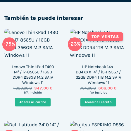
También te puede interesar
TOP VENTAS
-75%
-23%
Lenovo ThinkPad T490
HP Notebook 14s-
14″ / i7-8565U / 16GB
DQ4XXX 14″ / i5-1155G7 /
DDR4 256GB M.2 SATA
32GB DDR4 1TB M.2 SATA
Windows 11
Windows 11
El
El
El
El
1.389,00
€
347,00
€
794,00
€
608,00
€
precio
precio
precio
precio
IVA incluido
IVA incluido
original
actual
original
actual
era:
es:
era:
es:
Añadir al carrito
Añadir al carrito
1.389,00 €.
347,00 €.
794,00 €.
608,00 