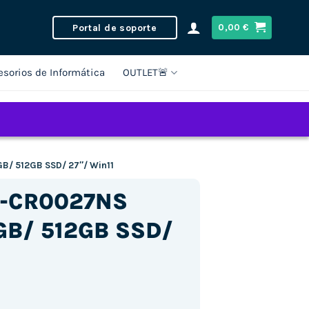
Portal de soporte
0,00
€
esorios de Informática
OUTLET🚨
GB/ 512GB SSD/ 27″/ Win11
27-CR0027NS
GB/ 512GB SSD/