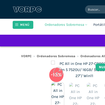
Saltar
Buscar
al
por:
contenido
Ordenadores Sobremesa
Portáti
MENÚ
VORPC
»
Ordenadores Sobremesa
»
Ordenadores Al
NU
-13%