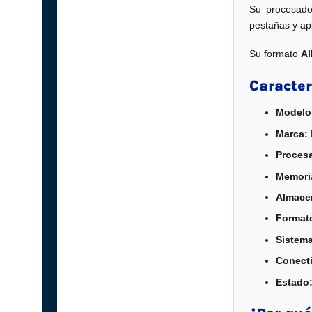
Su procesad
pestañas y ap
Su formato
Al
Caracter
Modelo
Marca:
Proces
Memori
Almace
Format
Sistema
Conecti
Estado