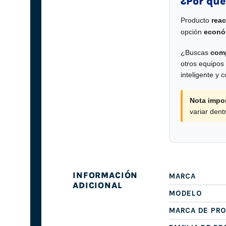
¿Por qué
Producto
rea
opción
económ
¿Buscas
comp
otros equipos
inteligente y 
Nota impor
variar den
INFORMACIÓN
MARCA
ADICIONAL
MODELO
MARCA DE PR