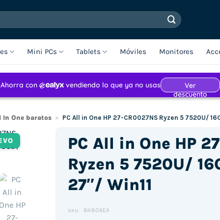
les
Mini PCs
Tablets
Móviles
Monitores
Acc
l In One baratos
»
PC All in One HP 27-CR0027NS Ryzen 5 7520U/ 16
PC All in One HP 
EVO
Ryzen 5 7520U/ 16
27″/ Win11
8H806EA
SKU: