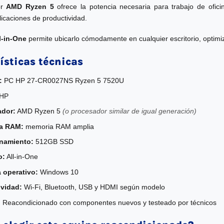
or
AMD Ryzen 5
ofrece la potencia necesaria para trabajo de ofi
licaciones de productividad.
l-in-One
permite ubicarlo cómodamente en cualquier escritorio, optimiz
ísticas técnicas
:
PC HP 27-CR0027NS Ryzen 5 7520U
HP
ador:
AMD Ryzen 5
(o procesador similar de igual generación)
a RAM:
memoria RAM amplia
namiento:
512GB SSD
o:
All-in-One
 operativo:
Windows 10
vidad:
Wi-Fi, Bluetooth, USB y HDMI según modelo
:
Reacondicionado con componentes nuevos y testeado por técnicos