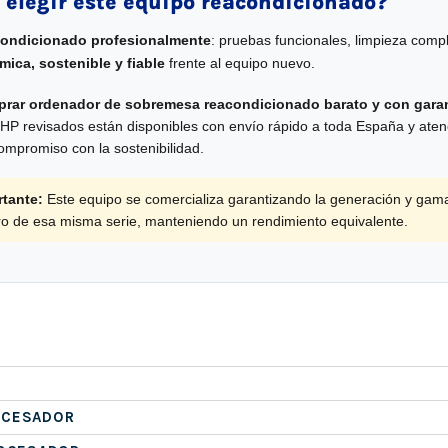
 elegir este equipo reacondicionado?
condicionado profesionalmente
: pruebas funcionales, limpieza compl
ica, sostenible y fiable
frente al equipo nuevo.
rar ordenador de sobremesa reacondicionado barato y con garan
 HP revisados están disponibles con envío rápido a toda España y atenc
compromiso con la sostenibilidad.
tante:
Este equipo se comercializa garantizando la generación y gam
tro de esa misma serie, manteniendo un rendimiento equivalente.
OCESADOR