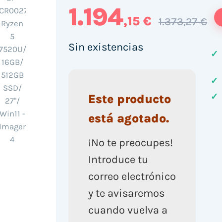
1.194
,15 €
1.373,27 €
Sin existencias
✓
✓
✓
Este producto
está agotado.
¡No te preocupes!
Introduce tu
correo electrónico
y te avisaremos
cuando vuelva a