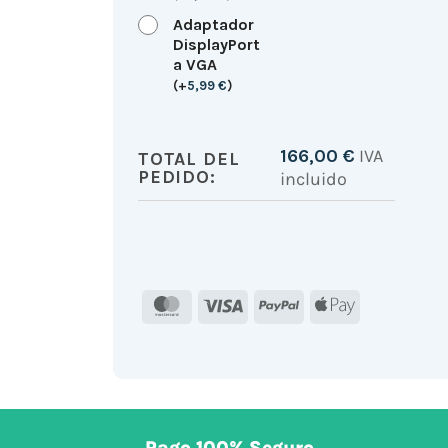
Adaptador
DisplayPort
a VGA
(
+
5,99
€
)
166,00
€
IVA
TOTAL DEL
PEDIDO:
incluido
MasterCard
Visa
PayPal
Apple
Pay