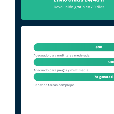
Envío Gratis 24/48 h
Devolución gratis en 30 días
8GB
Adecuado para multitarea moderada.
50
Adecuado para juegos y multimedia.
7ª generac
Capaz de tareas complejas.