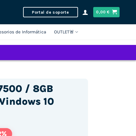
Portal de soporte
0,00
€
esorios de Informática
OUTLET🚨
-7500 / 8GB
Windows 10
2%