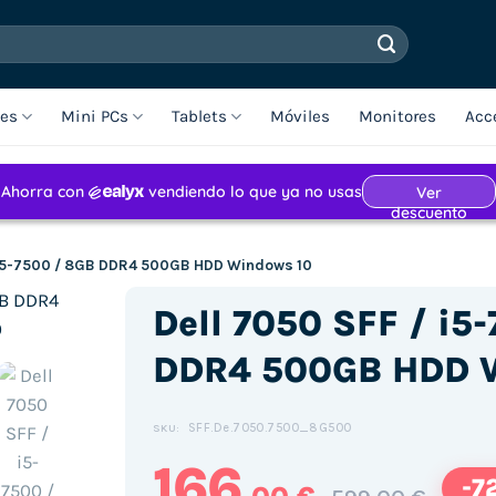
les
Mini PCs
Tablets
Móviles
Monitores
Acc
/ i5-7500 / 8GB DDR4 500GB HDD Windows 10
Dell 7050 SFF / i5
DDR4 500GB HDD 
SFF.De.7050.7500_8G500
SKU:
166
-7