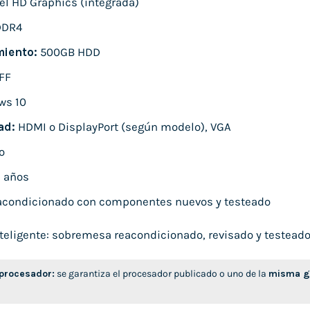
el HD Graphics (integrada)
DDR4
iento:
500GB HDD
FF
ws 10
ad:
HDMI o DisplayPort (según modelo), VGA
o
 años
condicionado con componentes nuevos y testeado
eligente: sobremesa reacondicionado, revisado y testeado, l
 procesador:
se garantiza el procesador publicado o uno de la
misma ge