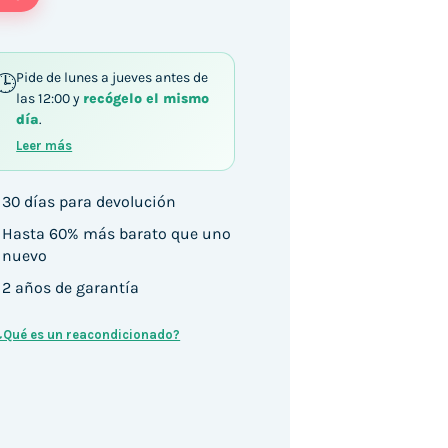
Pide de lunes a jueves antes de
las 12:00 y
recógelo el mismo
DDR4 500GB HDD Windows 10 cantidad
día
.
Leer más
30 días para devolución
Hasta 60% más barato que uno
nuevo
2 años de garantía
¿Qué es un reacondicionado?