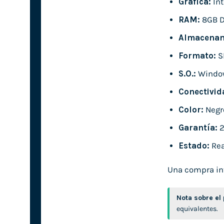
Gráfica:
Int
RAM:
8GB 
Almacenam
Formato:
S
S.O.:
Windo
Conectivid
Color:
Negr
Garantía:
2
Estado:
Rea
Una compra int
Nota sobre el
equivalentes.