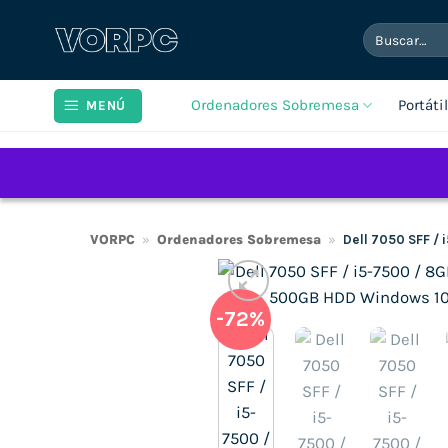
Saltar
Buscar
al
por:
contenido
Ordenadores Sobremesa
Portáti
MENÚ
VORPC
»
Ordenadores Sobremesa
»
Dell 7050 SFF 
-72%