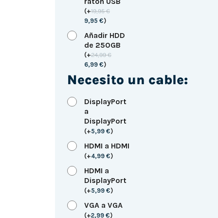
ratón USB
(
+
19,95
€
9,95
€
)
Añadir HDD
de 250GB
(
+
24,99
€
6,99
€
)
Necesito un cable:
DisplayPort
a
DisplayPort
(
+
5,99
€
)
HDMI a HDMI
(
+
4,99
€
)
HDMI a
DisplayPort
(
+
5,99
€
)
VGA a VGA
(
+
2,99
€
)