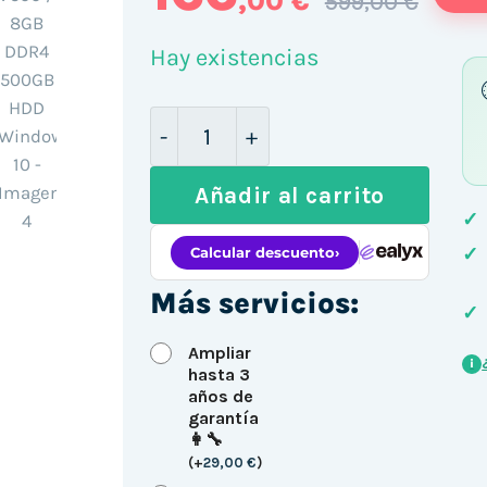
,00 €
599,00 €
Hay existencias
Dell 7050 SFF / i5-7500 / 8GB 
Añadir al carrito
✓
✓
Más servicios:
✓
Ampliar
i
hasta 3
años de
garantía
👩‍🔧
(
+
29,00
€
)