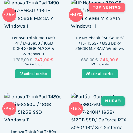
TOP VENTAS
-75%
-50%
Lenovo ThinkPad T490
HP Notebook 250 G8 15.6″
14″ / i7-8565U / 16GB
/ i5-1135G7 / 8GB DDR4
DDR4 256GB M.2 SATA
256GB M.2 SATA Windows
Windows 11
11
El
El
El
El
1.389,00
€
347,00
€
688,00
€
346,00
€
precio
precio
precio
precio
IVA incluido
IVA incluido
original
actual
original
actual
era:
es:
era:
es:
Añadir al carrito
Añadir al carrito
1.389,00 €.
347,00 €.
688,00 €.
346,00 
NUEVO
-28%
-16%
Lenovo ThinkPad T480s