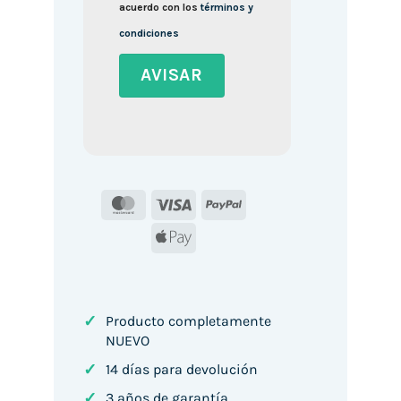
acuerdo con los
términos y
condiciones
MasterCard
Visa
PayPal
Apple
Pay
✓
Producto completamente
NUEVO
✓
14 días para devolución
✓
3 años de garantía