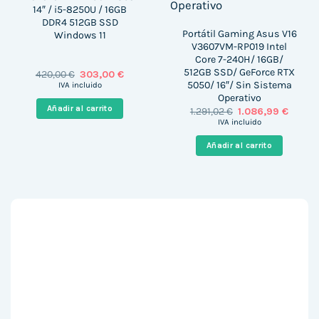
14″ / i5-8250U / 16GB
DDR4 512GB SSD
Portátil Gaming Asus V16
Windows 11
V3607VM-RP019 Intel
Core 7-240H/ 16GB/
512GB SSD/ GeForce RTX
El
El
420,00
€
303,00
€
precio
precio
5050/ 16″/ Sin Sistema
IVA incluido
original
actual
Operativo
era:
es:
Añadir al carrito
El
El
1.291,02
€
1.086,99
€
420,00 €.
303,00 €.
precio
precio
IVA incluido
original
actual
era:
es:
Añadir al carrito
1.291,02 €.
1.086,9