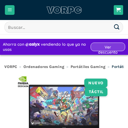
Saltar
al
contenido
Buscar
por:
VORPC
»
Ordenadores Gaming
»
Portátiles Gaming
»
Portátil
NUEVO
TÁCTIL