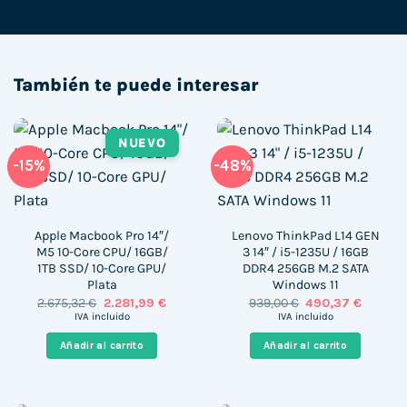
También te puede interesar
NUEVO
-15%
-48%
Apple Macbook Pro 14″/
Lenovo ThinkPad L14 GEN
M5 10-Core CPU/ 16GB/
3 14″ / i5-1235U / 16GB
1TB SSD/ 10-Core GPU/
DDR4 256GB M.2 SATA
Plata
Windows 11
El
El
El
El
2.675,32
€
2.281,99
€
939,00
€
490,37
€
precio
precio
precio
precio
IVA incluido
IVA incluido
original
actual
original
actual
era:
es:
era:
es:
Añadir al carrito
Añadir al carrito
2.675,32 €.
2.281,99 €.
939,00 €.
490,37 €