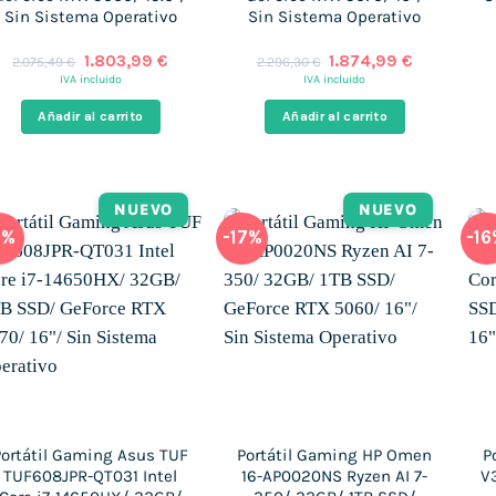
Sin Sistema Operativo
Sin Sistema Operativo
El
El
El
El
1.803,99
€
1.874,99
€
2.075,49
€
2.296,30
€
precio
precio
precio
precio
IVA incluido
IVA incluido
original
actual
original
actual
era:
es:
era:
es:
Añadir al carrito
Añadir al carrito
2.075,49 €.
1.803,99 €.
2.296,30 €.
1.874,99 €
NUEVO
NUEVO
1%
-17%
-1
Portátil Gaming Asus TUF
Portátil Gaming HP Omen
P
TUF608JPR-QT031 Intel
16-AP0020NS Ryzen AI 7-
V