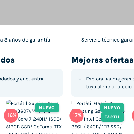
a 3 años de garantía
Servicio técnico gara
ados
Mejores ofertas
ndados y encuentra
Explora las mejores 
tuyo al mejor precio
NUEVO
NUEVO
NUEVO
NUEVO
-16%
-17%
-17%
-17%
TÁCTIL