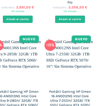
Pro
El
El
El
El
3.881,99
€
3.398,99
€
4.701,48
€
4.069,95
€
precio
precio
precio
precio
IVA incluido
IVA incluido
original
actual
original
actual
era:
es:
era:
es:
Añadir al carrito
Añadir al carrito
.
4.701,48 €.
3.881,99 €.
4.069,95 €.
3.398,99 €
NUEVO
NUEVO
6%
-15%
ortátil Gaming HP Omen
Portátil Gaming HP Omen
16-AN0013NS Intel Core
16-AN0012NS Intel Core
ltra 9-285H/ 32GB/ 1TB
Ultra 7-255H/ 32GB/ 1TB
SD/ GeForce RTX 5060/
SSD/ GeForce RTX 5070/