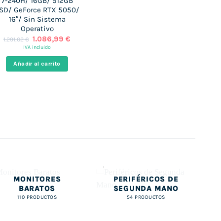
7-240H/ 16GB/ 512GB
SD/ GeForce RTX 5050/
16″/ Sin Sistema
Operativo
El
El
1.086,99
€
1.291,02
€
precio
precio
IVA incluido
original
actual
era:
es:
Añadir al carrito
.
1.291,02 €.
1.086,99 €.
MONITORES
PERIFÉRICOS DE
BARATOS
SEGUNDA MANO
110 PRODUCTOS
54 PRODUCTOS