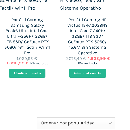
Portátil Gaming
Portátil Gaming HP
Samsung Galaxy
Victus 15-FA2039NS
Book6 Ultra Intel Core
Intel Core 7-240H/
Ry
Ultra 7-356H/ 32GB/
32GB/ 1TB SSD/
1
1TB SSD/ GeForce RTX
GeForce RTX 5060/
5060/ 16″ Táctil/ Win11
15.6″/ Sin Sistema
Pro
Operativo
El
El
4.069,95
€
2.075,49
€
1.803,99
€
2.
o
El
El
precio
precio
3.398,99
€
IVA incluido
IVA incluido
l
precio
precio
original
actual
original
actual
era:
es:
Añadir al carrito
Añadir al carrito
9 €.
99 €.
era:
es:
2.075,49 €.
1.803,99 €
4.069,95 €.
3.398,99 €.