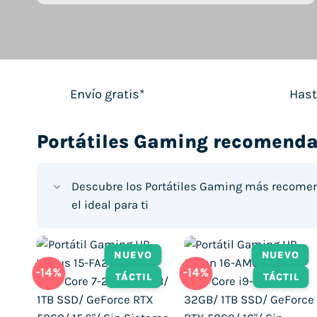
Envío gratis*
Hast
Portátiles Gaming recomend
Descubre los Portátiles Gaming más recome
el ideal para ti
O
VO
NUEVO
NUEVO
NUEVO
NUEVO
-14%
-15%
-14%
-11%
TÁCTIL
TÁCTIL