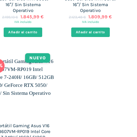
16″/ Sin Sistema
16″/ Sin Sistema
Operativo
Operativo
El
El
El
El
1.845,99
€
1.809,99
€
2.199,13
€
2.123,48
€
precio
precio
precio
precio
IVA incluido
IVA incluido
original
actual
original
actual
era:
es:
era:
es:
Añadir al carrito
Añadir al carrito
.
2.199,13 €.
1.845,99 €.
2.123,48 €.
1.809,99 €.
NUEVO
6%
ortátil Gaming Asus V16
3607VM-RP019 Intel Core