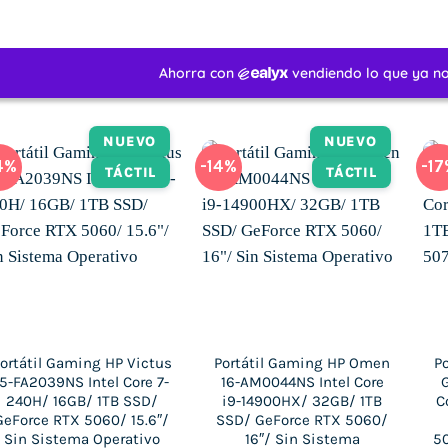
NUEVO
NUEVO
4%
-14%
-1
TÁCTIL
TÁCTIL
ortátil Gaming HP Victus
Portátil Gaming HP Omen
P
15-FA2039NS Intel Core 7-
16-AM0044NS Intel Core
G
240H/ 16GB/ 1TB SSD/
i9-14900HX/ 32GB/ 1TB
C
GeForce RTX 5060/ 15.6″/
SSD/ GeForce RTX 5060/
Sin Sistema Operativo
16″/ Sin Sistema
50