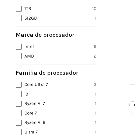
1TB
10
512GB
1
Marca de procesador
Intel
9
AMD
2
Familia de procesador
Core Ultra 7
3
i9
1
Ryzen AI 7
1
PORTÁTILES
Core 7
1
BARATOS
501 PRODUCTOS
Ryzen AI 9
1
Ultra 7
1