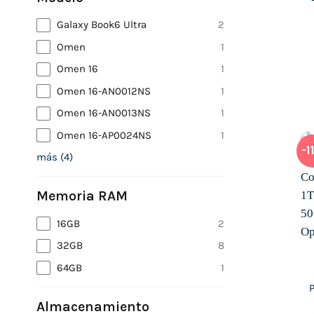
Galaxy Book6 Ultra
2
Omen
1
Omen 16
1
Omen 16-AN0012NS
1
Omen 16-AN0013NS
1
Omen 16-AP0024NS
1
-1
más
(
4
)
Memoria RAM
16GB
2
32GB
8
64GB
1
Almacenamiento