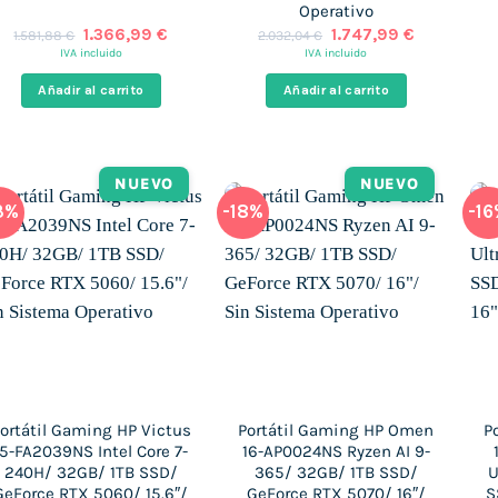
Operativo
El
El
El
El
1.366,99
€
1.747,99
€
1.581,88
€
2.032,04
€
precio
precio
precio
precio
IVA incluido
IVA incluido
original
actual
original
actual
era:
es:
era:
es:
Añadir al carrito
Añadir al carrito
1.581,88 €.
1.366,99 €.
2.032,04 €.
1.747,99 €
NUEVO
NUEVO
3%
-18%
-1
ortátil Gaming HP Victus
Portátil Gaming HP Omen
P
15-FA2039NS Intel Core 7-
16-AP0024NS Ryzen AI 9-
240H/ 32GB/ 1TB SSD/
365/ 32GB/ 1TB SSD/
U
GeForce RTX 5060/ 15.6″/
GeForce RTX 5070/ 16″/
S