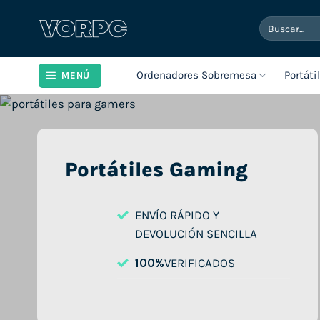
Saltar
Buscar
al
por:
contenido
Ordenadores Sobremesa
Portáti
MENÚ
Portátiles Gaming
ENVÍO RÁPIDO Y
DEVOLUCIÓN SENCILLA
100%
VERIFICADOS