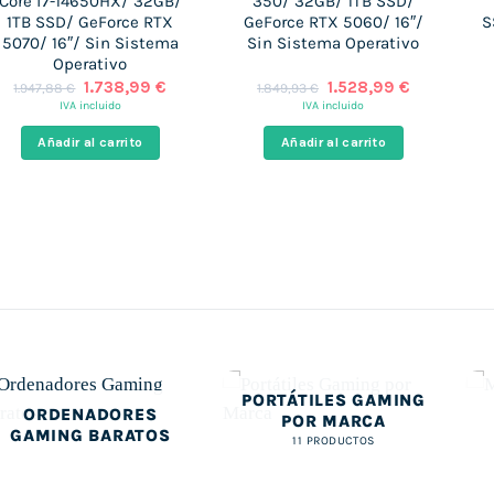
Core i7-14650HX/ 32GB/
350/ 32GB/ 1TB SSD/
1TB SSD/ GeForce RTX
GeForce RTX 5060/ 16″/
S
5070/ 16″/ Sin Sistema
Sin Sistema Operativo
Operativo
El
El
El
El
1.738,99
€
1.528,99
€
1.947,88
€
1.849,93
€
precio
precio
precio
precio
IVA incluido
IVA incluido
original
actual
original
actual
era:
es:
era:
es:
Añadir al carrito
Añadir al carrito
1.947,88 €.
1.738,99 €.
1.849,93 €.
1.528,99 €
PORTÁTILES GAMING
ORDENADORES
POR MARCA
GAMING BARATOS
11 PRODUCTOS