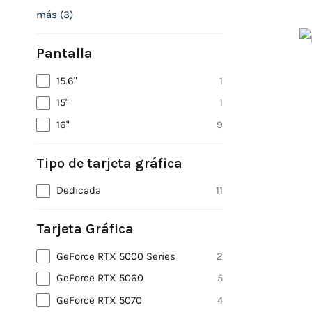
más
(
3
)
Pantalla
15.6"
1
15"
1
16"
9
Tipo de tarjeta gráfica
Dedicada
11
Tarjeta Gráfica
GeForce RTX 5000 Series
2
GeForce RTX 5060
5
GeForce RTX 5070
4