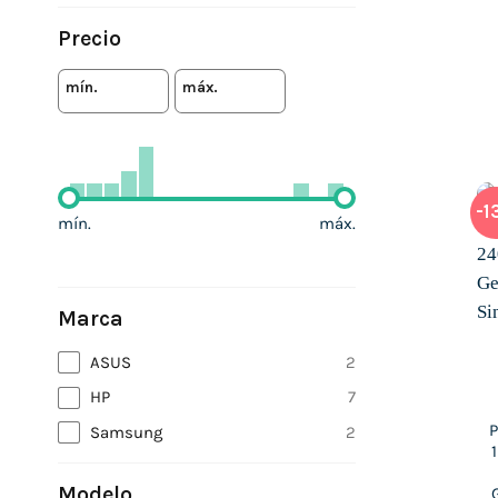
Precio
mín.
máx.
-1
mín.
máx.
Marca
ASUS
2
HP
7
P
Samsung
2
Modelo