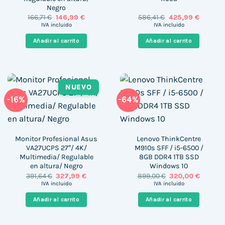
Negro
El
El
El
El
166,71
€
146,99
€
586,41
€
425,99
€
precio
precio
precio
precio
IVA incluido
IVA incluido
original
actual
original
actual
era:
es:
era:
es:
Añadir al carrito
Añadir al carrito
166,71 €.
146,99 €.
586,41 €.
425,99 €
NUEVO
-16%
-64%
Monitor Profesional Asus
Lenovo ThinkCentre
VA27UCPS 27″/ 4K/
M910s SFF / i5-6500 /
Multimedia/ Regulable
8GB DDR4 1TB SSD
en altura/ Negro
Windows 10
El
El
El
El
391,64
€
327,99
€
899,00
€
320,00
€
precio
precio
precio
precio
IVA incluido
IVA incluido
original
actual
original
actual
era:
es:
era:
es:
Añadir al carrito
Añadir al carrito
391,64 €.
327,99 €.
899,00 €.
320,00 