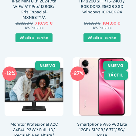
iPad Mini 8.3″ 2024 7th
HP 8200 SFF / i5-2400 /
WiFi/ A17 Pro/ 128GB/
8GB DDR3 256GB SSD
Gris Espacial-
Windows 10 PACK 24
MXN63TY/A
El
El
El
El
829,58
€
710,99
€
595,00
€
184,00
€
precio
precio
precio
precio
IVA incluido
IVA incluido
original
actual
original
actual
era:
es:
era:
es:
Añadir al carrito
Añadir al carrito
829,58 €.
710,99 €.
595,00 €.
184,00 €
NUEVO
NUEVO
-12%
-27%
TÁCTIL
Monitor Profesional AOC
Smartphone Vivo V60 Lite
24E4U 23.8″/ Full HD/
12GB/ 512GB/ 6.77″/ 5G/
Regulable en altura/
Rosa