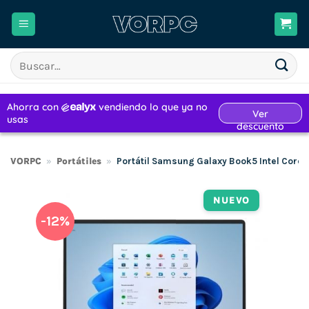
Saltar
al
contenido
Buscar
por:
VORPC
»
Portátiles
»
Portátil Samsung Galaxy Book5 Intel Core U
NUEVO
-12%