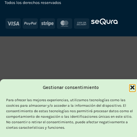
Todos los derechos reservados
Visa
PayPal
Stripe
MasterCard
Cash
On
Delivery
Gestionar consentimiento
Para ofrecer las mejores experiencias, utilizamos tecnologías como las
cookies para almacenar y/o acceder a la información del dispositivo. El
consentimiento de estas tecnologías nos permitirá procesar datos como el
comportamiento de navegación o las identificaciones únicas en este sitio.
No consentir o retirar el consentimiento, puede afectar negativamente a
ciertas características y funciones.