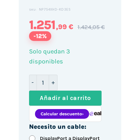
NP754XHD-KD3ES
SKU:
1.251
,99 €
1.424,05 €
-12%
Solo quedan 3
disponibles
Portátil Samsung Galaxy Book5 Intel Cor
Añadir al carrito
Necesito un cable:
DisplayPort a DisplayPort