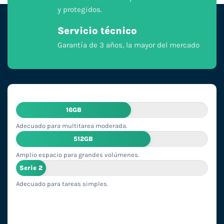
y protegidos.
Servicio técnico
Garantía de 3 años, la mayor del mercado
16GB
Adecuado para multitarea moderada.
512GB
Amplio espacio para grandes volúmenes.
Serie 2
Adecuado para tareas simples.