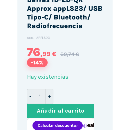
Approx appLS23/ USB
Tipo-C/ Bluetooth/
Radiofrecuencia
APPLS23
SKU:
76
,99 €
89,74 €
-14%
Hay existencias
Lector de Código de Barras 1D-2D-QR Ap
Añadir al carrito