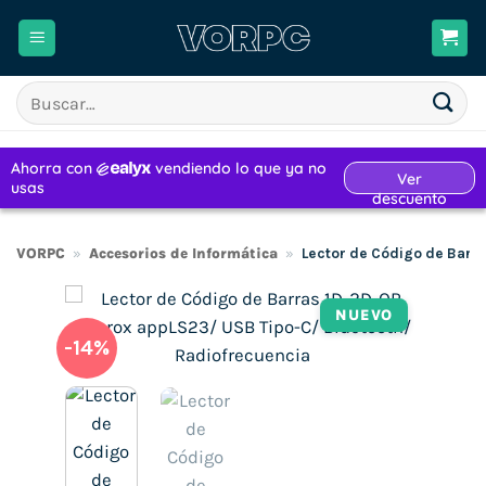
Saltar
al
contenido
Buscar
por:
VORPC
»
Accesorios de Informática
»
Lector de Código de Barr
NUEVO
-14%