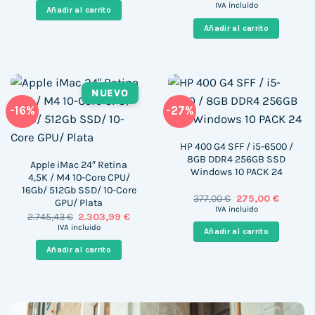
precio
precio
era:
es:
IVA incluido
Añadir al carrito
original
actual
423,86 €.
374,99 €.
era:
es:
Añadir al carrito
850,00 €.
526,23 
NUEVO
-16%
-27%
HP 400 G4 SFF / i5-6500 /
8GB DDR4 256GB SSD
Apple iMac 24″ Retina
Windows 10 PACK 24
4,5K / M4 10-Core CPU/
16Gb/ 512Gb SSD/ 10-Core
El
El
377,00
€
275,00
€
GPU/ Plata
precio
precio
IVA incluido
El
El
2.745,43
€
2.303,99
€
original
actual
precio
precio
era:
es:
IVA incluido
Añadir al carrito
original
actual
377,00 €.
275,00 €
era:
es:
Añadir al carrito
2.745,43 €.
2.303,99 €.