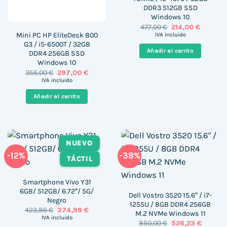
DDR3 512GB SSD
Windows 10
El
El
477,00
€
214,00
€
precio
precio
Mini PC HP EliteDesk 800
IVA incluido
original
actual
G3 / i5-6500T / 32GB
era:
es:
Añadir al carrito
DDR4 256GB SSD
477,00 €.
214,00 €
Windows 10
El
El
356,00
€
297,00
€
precio
precio
IVA incluido
original
actual
era:
es:
Añadir al carrito
356,00 €.
297,00 €.
NUEVO
-12%
-38%
TÁCTIL
Smartphone Vivo Y31
6GB/ 512GB/ 6.72″/ 5G/
Dell Vostro 3520 15.6″ / i7-
Negro
1255U / 8GB DDR4 256GB
El
El
423,86
€
374,99
€
M.2 NVMe Windows 11
precio
precio
IVA incluido
El
El
850,00
€
526,23
€
original
actual