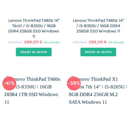
Lenovo ThinkPad T480s 14″
Lenovo ThinkPad T480s 14″
Táctil / i5-8350U / 16GB
/ i5-8350U / 16GB DDR4
DDR4 256GB SSD Windows
256GB SSD Windows 11
11
El
El
El
El
288,00
€
286,00
€
599,00
€
399,00
€
IVA incluido
IVA incluido
precio
precio
precio
precio
original
actual
original
actual
Añadir al carrito
Añadir al carrito
era:
es:
era:
es:
599,00 €.
288,00 €.
399,00 €.
286,00 €.
-41%
-38%