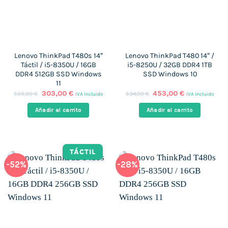
Lenovo ThinkPad T480s 14″
Lenovo ThinkPad T480 14″ /
Táctil / i5-8350U / 16GB
i5-8250U / 32GB DDR4 1TB
DDR4 512GB SSD Windows
SSD Windows 10
11
El
El
El
El
303,00
€
453,00
€
599,00
€
534,00
€
IVA incluido
IVA incluido
precio
precio
precio
precio
original
actual
original
actual
Añadir al carrito
Añadir al carrito
era:
es:
era:
es:
599,00 €.
303,00 €.
534,00 €.
453,00 €.
TÁCTIL
-52%
-28%