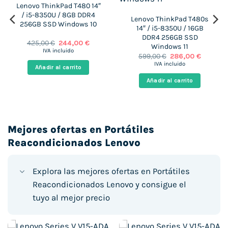
Lenovo ThinkPad T480 14″
/ i5-8350U / 8GB DDR4
Lenovo ThinkPad T480s
256GB SSD Windows 10
14″ / i5-8350U / 16GB
DDR4 256GB SSD
El
El
425,00
€
244,00
€
Windows 11
precio
precio
IVA incluido
El
El
599,00
€
286,00
€
original
actual
precio
precio
era:
es:
IVA incluido
Añadir al carrito
original
actual
 €.
425,00 €.
244,00 €.
era:
es:
Añadir al carrito
599,00 €.
286,00 €
Mejores ofertas en Portátiles
Reacondicionados Lenovo
Explora las mejores ofertas en Portátiles
Reacondicionados Lenovo y consigue el
tuyo al mejor precio