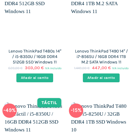
Lenovo ThinkPad T480s 14″
Lenovo ThinkPad T490 14″ /
/ i5-8350U / 16GB DDR4
i7-8565U / 16GB DDR4 1TB
512GB SSD Windows 11
M.2 SATA Windows 11
El
El
El
El
303,00
€
447,00
€
620,00
€
1.449,00
€
IVA incluido
IVA incluido
precio
precio
precio
precio
original
actual
original
actual
Añadir al carrito
Añadir al carrito
era:
es:
era:
es:
620,00 €.
303,00 €.
1.449,00 €.
447,00 €.
TÁCTIL
-49%
-15%