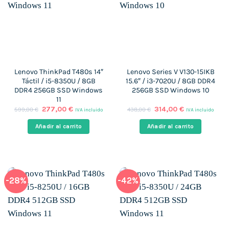
Lenovo ThinkPad T480s 14″
Lenovo Series V V130-15IKB
Táctil / i5-8350U / 8GB
15.6″ / i3-7020U / 8GB DDR4
DDR4 256GB SSD Windows
256GB SSD Windows 10
11
El
El
El
El
277,00
€
314,00
€
599,00
€
438,00
€
IVA incluido
IVA incluido
precio
precio
precio
precio
original
actual
original
actual
Añadir al carrito
Añadir al carrito
era:
es:
era:
es:
599,00 €.
277,00 €.
438,00 €.
314,00 €.
-28%
-42%