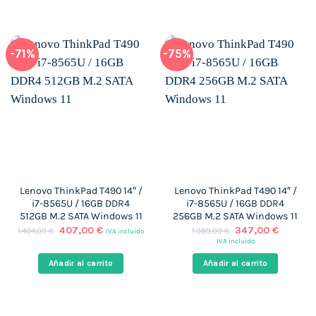
-71%
-75%
Lenovo ThinkPad T490 14″ /
Lenovo ThinkPad T490 14″ /
i7-8565U / 16GB DDR4
i7-8565U / 16GB DDR4
512GB M.2 SATA Windows 11
256GB M.2 SATA Windows 11
El
El
El
El
407,00
€
347,00
€
1.404,00
€
1.389,00
€
IVA incluido
precio
precio
precio
precio
IVA incluido
original
actual
original
actual
era:
es:
era:
es:
Añadir al carrito
Añadir al carrito
1.404,00 €.
407,00 €.
1.389,00 €.
347,00 