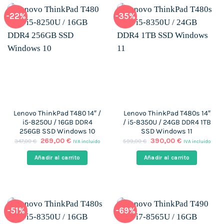
-22%
-35%
Lenovo ThinkPad T480 14″ /
Lenovo ThinkPad T480s 14″
i5-8250U / 16GB DDR4
/ i5-8350U / 24GB DDR4 1TB
256GB SSD Windows 10
SSD Windows 11
El
El
El
El
269,00
€
390,00
€
347,00
€
599,00
€
IVA incluido
IVA incluido
precio
precio
precio
precio
original
actual
original
actual
Añadir al carrito
Añadir al carrito
era:
es:
era:
es:
347,00 €.
269,00 €.
599,00 €.
390,00 €.
-51%
-69%