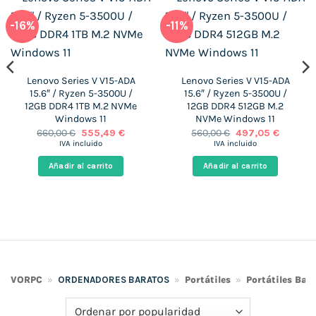
-16%
-11%
Lenovo Series V V15-ADA
Lenovo Series V V15-ADA
15.6″ / Ryzen 5-3500U /
15.6″ / Ryzen 5-3500U /
12GB DDR4 1TB M.2 NVMe
12GB DDR4 512GB M.2
Windows 11
NVMe Windows 11
El
El
El
El
660,00
€
555,49
€
560,00
€
497,05
€
precio
precio
precio
precio
IVA incluido
IVA incluido
original
actual
original
actual
era:
es:
era:
es:
Añadir al carrito
Añadir al carrito
 €.
660,00 €.
555,49 €.
560,00 €.
497,05 €
VORPC
»
ORDENADORES BARATOS
»
Portátiles
»
Portátiles Bar