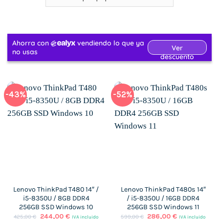
-43%
-52%
Lenovo ThinkPad T480 14″ /
Lenovo ThinkPad T480s 14″
i5-8350U / 8GB DDR4
/ i5-8350U / 16GB DDR4
256GB SSD Windows 10
256GB SSD Windows 11
El
El
El
El
244,00
€
286,00
€
425,00
€
599,00
€
IVA incluido
IVA incluido