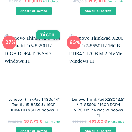
El
El
El
El
303,00
€
292,00
€
419,00
€
425,00
€
IVA incluido
IVA incluido
precio
precio
precio
precio
original
actual
original
actual
Añadir al carrito
Añadir al carrito
era:
es:
era:
es:
419,00 €.
303,00 €.
425,00 €.
292,00 €.
TÁCTIL
-37%
-23%
Lenovo ThinkPad T480s 14″
Lenovo ThinkPad X280 12.5″
Táctil / i5-8350U / 16GB
/ i7-8550U / 16GB DDR4
DDR4 1TB SSD Windows 11
512GB M.2 NVMe Windows
11
El
El
El
El
377,73
€
463,00
€
599,00
€
599,00
€
IVA incluido
IVA incluido
precio
precio
precio
precio
original
actual
original
actual
Añadir al carrito
Añadir al carrito