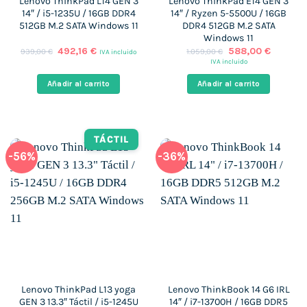
Lenovo ThinkPad L14 GEN 3
Lenovo ThinkPad E14 GEN 3
14″ / i5-1235U / 16GB DDR4
14″ / Ryzen 5-5500U / 16GB
512GB M.2 SATA Windows 11
DDR4 512GB M.2 SATA
Windows 11
El
El
El
El
492,16
€
588,00
€
939,00
€
1.059,00
€
IVA incluido
precio
precio
precio
precio
IVA incluido
original
actual
original
actual
era:
es:
era:
es:
Añadir al carrito
Añadir al carrito
939,00 €.
492,16 €.
1.059,00 €.
588,00 
TÁCTIL
-56%
-36%
Lenovo ThinkPad L13 yoga
Lenovo ThinkBook 14 G6 IRL
GEN 3 13.3″ Táctil / i5-1245U
14″ / i7-13700H / 16GB DDR5