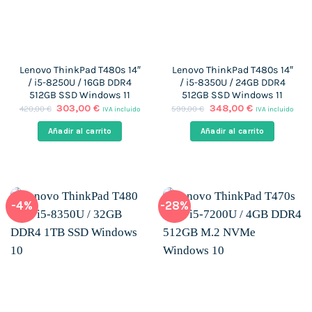
Lenovo ThinkPad T480s 14″
Lenovo ThinkPad T480s 14″
/ i5-8250U / 16GB DDR4
/ i5-8350U / 24GB DDR4
512GB SSD Windows 11
512GB SSD Windows 11
El
El
El
El
303,00
€
348,00
€
420,00
€
599,00
€
IVA incluido
IVA incluido
precio
precio
precio
precio
original
actual
original
actual
Añadir al carrito
Añadir al carrito
era:
es:
era:
es:
420,00 €.
303,00 €.
599,00 €.
348,00 €.
-4%
-28%