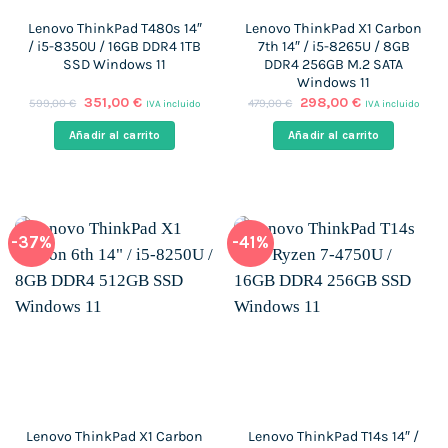
Lenovo ThinkPad T480s 14″
Lenovo ThinkPad X1 Carbon
/ i5-8350U / 16GB DDR4 1TB
7th 14″ / i5-8265U / 8GB
SSD Windows 11
DDR4 256GB M.2 SATA
Windows 11
El
El
El
El
351,00
€
298,00
€
599,00
€
479,00
€
IVA incluido
IVA incluido
precio
precio
precio
precio
original
actual
original
actual
Añadir al carrito
Añadir al carrito
era:
es:
era:
es:
599,00 €.
351,00 €.
479,00 €.
298,00 €.
-37%
-41%
Lenovo ThinkPad X1 Carbon
Lenovo ThinkPad T14s 14″ /