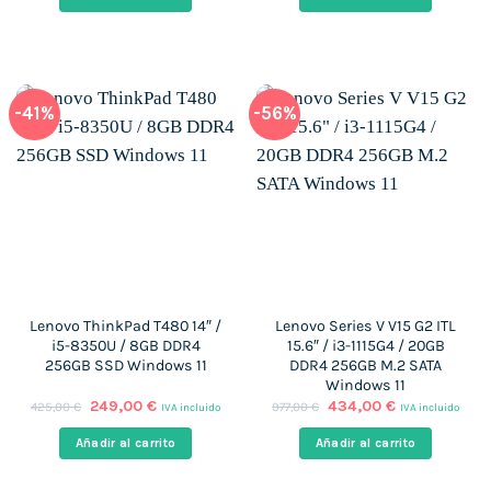
era:
es:
era:
es:
599,00 €.
377,73 €.
599,00 €.
463,00 €.
-41%
-56%
Lenovo ThinkPad T480 14″ /
Lenovo Series V V15 G2 ITL
i5-8350U / 8GB DDR4
15.6″ / i3-1115G4 / 20GB
256GB SSD Windows 11
DDR4 256GB M.2 SATA
Windows 11
El
El
El
El
249,00
€
434,00
€
425,00
€
977,00
€
IVA incluido
IVA incluido
precio
precio
precio
precio
original
actual
original
actual
Añadir al carrito
Añadir al carrito
era:
es:
era:
es:
425,00 €.
249,00 €.
977,00 €.
434,00 €.