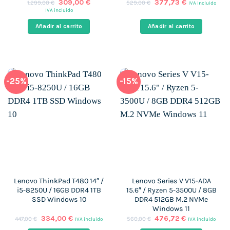
El
El
El
El
309,00
€
377,73
€
1.299,00
€
529,00
€
IVA incluido
precio
precio
precio
precio
IVA incluido
original
actual
original
actual
era:
es:
era:
es:
Añadir al carrito
Añadir al carrito
1.299,00 €.
309,00 €.
529,00 €.
377,73 €.
-25%
-15%
Lenovo ThinkPad T480 14″ /
Lenovo Series V V15-ADA
i5-8250U / 16GB DDR4 1TB
15.6″ / Ryzen 5-3500U / 8GB
SSD Windows 10
DDR4 512GB M.2 NVMe
Windows 11
El
El
El
El
334,00
€
476,72
€
447,00
€
560,00
€
IVA incluido
IVA incluido
precio
precio
precio
precio