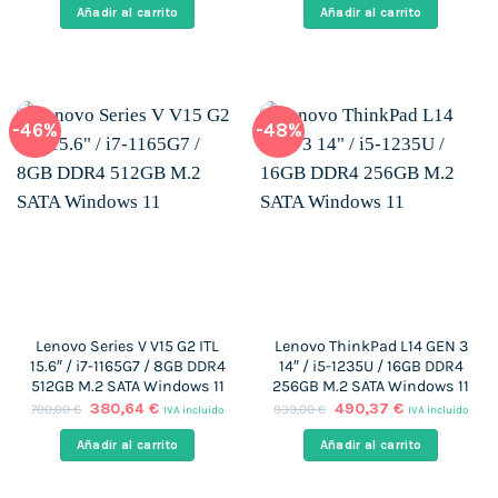
original
actual
original
actual
Añadir al carrito
Añadir al carrito
era:
es:
era:
es:
447,00 €.
334,00 €.
560,00 €.
476,72 €.
-46%
-48%
Lenovo Series V V15 G2 ITL
Lenovo ThinkPad L14 GEN 3
15.6″ / i7-1165G7 / 8GB DDR4
14″ / i5-1235U / 16GB DDR4
512GB M.2 SATA Windows 11
256GB M.2 SATA Windows 11
El
El
El
El
380,64
€
490,37
€
700,00
€
939,00
€
IVA incluido
IVA incluido
precio
precio
precio
precio
original
actual
original
actual
Añadir al carrito
Añadir al carrito
era:
es:
era:
es:
700,00 €.
380,64 €.
939,00 €.
490,37 €.