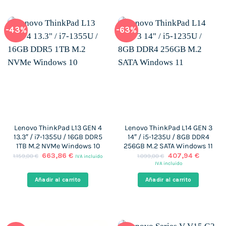
-43%
-63%
Lenovo ThinkPad L13 GEN 4
Lenovo ThinkPad L14 GEN 3
13.3″ / i7-1355U / 16GB DDR5
14″ / i5-1235U / 8GB DDR4
1TB M.2 NVMe Windows 10
256GB M.2 SATA Windows 11
El
El
El
El
663,86
€
407,94
€
1.159,00
€
1.099,00
€
IVA incluido
precio
precio
precio
precio
IVA incluido
original
actual
original
actual
era:
es:
era:
es:
Añadir al carrito
Añadir al carrito
1.159,00 €.
663,86 €.
1.099,00 €.
407,94 