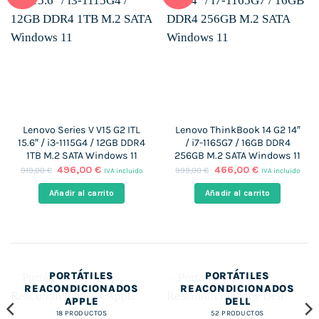
Lenovo Series V V15 G2 ITL
Lenovo ThinkBook 14 G2 14″
15.6″ / i3-1115G4 / 12GB DDR4
/ i7-1165G7 / 16GB DDR4
1TB M.2 SATA Windows 11
256GB M.2 SATA Windows 11
El
El
El
El
496,00
€
466,00
€
919,00
€
999,00
€
IVA incluido
IVA incluido
precio
precio
precio
precio
original
actual
original
actual
Añadir al carrito
Añadir al carrito
era:
es:
era:
es:
919,00 €.
496,00 €.
999,00 €.
466,00 €.
PORTÁTILES
PORTÁTILES
REACONDICIONADOS
REACONDICIONADOS
APPLE
DELL
18 PRODUCTOS
52 PRODUCTOS