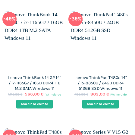
-49%
-39%
Lenovo ThinkBook 14 G2 14″
Lenovo ThinkPad T480s 14″
/ i7-1165G7 / 16GB DDR4 1TB
/ i5-8350U / 24GB DDR4
M.2 SATA Windows 11
512GB SSD Windows 11
El
El
El
El
566,00
€
303,00
€
1.119,00
€
499,00
€
IVA incluido
IVA incluido
precio
precio
precio
precio
original
actual
original
actual
Añadir al carrito
Añadir al carrito
era:
es:
era:
es:
1.119,00 €.
566,00 €.
499,00 €.
303,00 €.