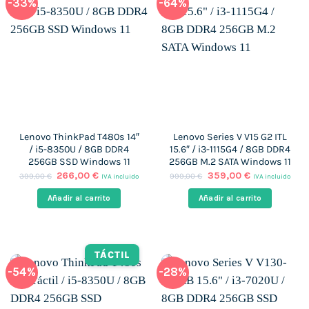
-33%
-64%
Lenovo ThinkPad T480s 14″
Lenovo Series V V15 G2 ITL
/ i5-8350U / 8GB DDR4
15.6″ / i3-1115G4 / 8GB DDR4
256GB SSD Windows 11
256GB M.2 SATA Windows 11
El
El
El
El
266,00
€
359,00
€
399,00
€
999,00
€
IVA incluido
IVA incluido
precio
precio
precio
precio
original
actual
original
actual
Añadir al carrito
Añadir al carrito
era:
es:
era:
es:
399,00 €.
266,00 €.
999,00 €.
359,00 €.
TÁCTIL
-54%
-28%