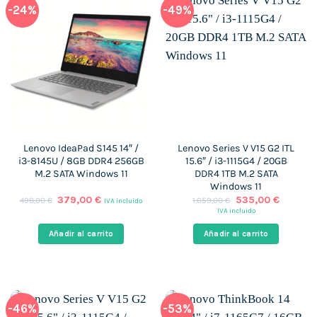
-24%
-49%
Lenovo IdeaPad S145 14″ /
Lenovo Series V V15 G2 ITL
i3-8145U / 8GB DDR4 256GB
15.6″ / i3-1115G4 / 20GB
M.2 SATA Windows 11
DDR4 1TB M.2 SATA
Windows 11
El
El
El
El
379,00
€
535,00
€
498,00
€
1.059,00
€
IVA incluido
precio
precio
precio
precio
IVA incluido
original
actual
original
actual
era:
es:
era:
es:
Añadir al carrito
Añadir al carrito
498,00 €.
379,00 €.
1.059,00 €.
535,00 
-46%
-53%