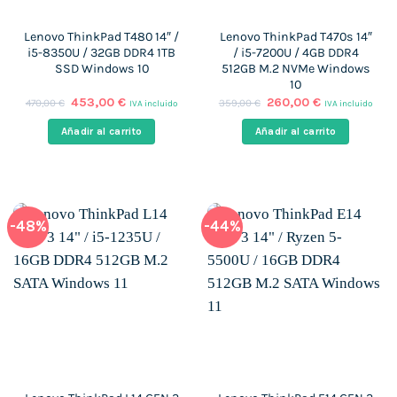
Lenovo ThinkPad T480 14″ /
Lenovo ThinkPad T470s 14″
i5-8350U / 32GB DDR4 1TB
/ i5-7200U / 4GB DDR4
SSD Windows 10
512GB M.2 NVMe Windows
10
El
El
El
El
453,00
€
260,00
€
470,00
€
359,00
€
IVA incluido
IVA incluido
precio
precio
precio
precio
original
actual
original
actual
Añadir al carrito
Añadir al carrito
era:
es:
era:
es:
470,00 €.
453,00 €.
359,00 €.
260,00 €.
-48%
-44%