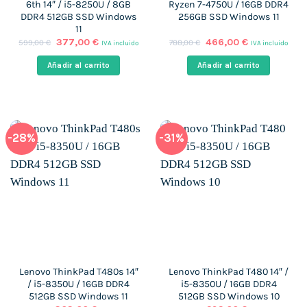
6th 14″ / i5-8250U / 8GB
Ryzen 7-4750U / 16GB DDR4
DDR4 512GB SSD Windows
256GB SSD Windows 11
11
El
El
El
El
377,00
€
466,00
€
599,00
€
788,00
€
IVA incluido
IVA incluido
precio
precio
precio
precio
original
actual
original
actual
Añadir al carrito
Añadir al carrito
era:
es:
era:
es:
599,00 €.
377,00 €.
788,00 €.
466,00 €.
-28%
-31%
Lenovo ThinkPad T480s 14″
Lenovo ThinkPad T480 14″ /
/ i5-8350U / 16GB DDR4
i5-8350U / 16GB DDR4
512GB SSD Windows 11
512GB SSD Windows 10