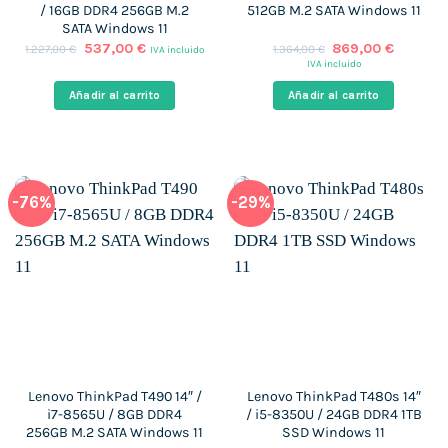
/ 16GB DDR4 256GB M.2
512GB M.2 SATA Windows 11
SATA Windows 11
El
El
El
El
537,00
€
869,00
€
1.227,00
€
1.364,00
€
IVA incluido
precio
precio
precio
precio
IVA incluido
original
actual
original
actual
era:
es:
era:
es:
Añadir al carrito
Añadir al carrito
1.227,00 €.
537,00 €.
1.364,00 €.
869,00 
-76%
-29%
Lenovo ThinkPad T490 14″ /
Lenovo ThinkPad T480s 14″
i7-8565U / 8GB DDR4
/ i5-8350U / 24GB DDR4 1TB
256GB M.2 SATA Windows 11
SSD Windows 11