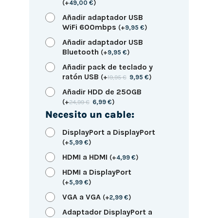
(
+
49,00
€
)
Añadir adaptador USB
WiFi 600mbps
(
+
9,95
€
)
Añadir adaptador USB
Bluetooth
(
+
9,95
€
)
Añadir pack de teclado y
ratón USB
(
+
19,95
€
9,95
€
)
Añadir HDD de 250GB
(
+
24,99
€
6,99
€
)
Necesito un cable:
DisplayPort a DisplayPort
(
+
5,99
€
)
HDMI a HDMI
(
+
4,99
€
)
HDMI a DisplayPort
(
+
5,99
€
)
VGA a VGA
(
+
2,99
€
)
Adaptador DisplayPort a