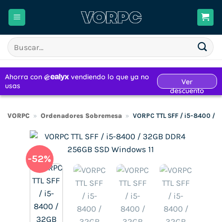
Saltar
al
contenido
Buscar
por:
VORPC
»
Ordenadores Sobremesa
»
VORPC TTL SFF / i5-8400 /
-52%