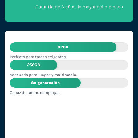
Garantía de 3 años, la mayor del mercado
32GB
Perfecto para tareas exigentes.
256GB
Adecuado para juegos y multimedia.
8ª generación
Capaz de tareas complejas.