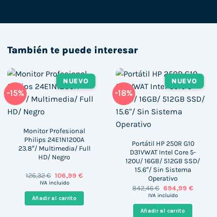
También te puede interesar
NUEVO
NUEVO
-15%
-18%
Monitor Profesional
Philips 24E1N1200A
Portátil HP 250R G10
23.8″/ Multimedia/ Full
D31VWAT Intel Core 5-
HD/ Negro
120U/ 16GB/ 512GB SSD/
15.6″/ Sin Sistema
El
El
126,32
€
106,99
€
Operativo
precio
precio
IVA incluido
El
El
842,46
€
694,99
€
original
actual
precio
precio
era:
es:
IVA incluido
Añadir al carrito
original
actual
126,32 €.
106,99 €.
era:
es:
Añadir al carrito
842,46 €.
694,99 