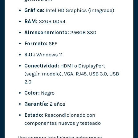
Gráfica:
Intel HD Graphics (integrada)
RAM:
32GB DDR4
Almacenamiento:
256GB SSD
Formato:
SFF
S.O.:
Windows 11
Conectividad:
HDMI o DisplayPort
(según modelo), VGA, RJ45, USB 3.0, USB
2.0
Color:
Negro
Garantía:
2 años
Estado:
Reacondicionado con
componentes nuevos y testeado
Una compra inteligente: sobremesa