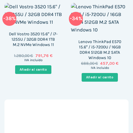
-38%
-34%
Dell Vostro 3520 15.6″ / i7-
1255U / 32GB DDR4 1TB
Lenovo ThinkPad E570
M.2 NVMe Windows 11
15.6″ / i5-7200U / 16GB
DDR4 512GB M.2 SATA
El
El
1.280,00
€
791,76
€
Windows 10
precio
precio
IVA incluido
El
El
688,00
€
457,00
€
original
actual
precio
precio
era:
es:
IVA incluido
Añadir al carrito
original
actual
1.280,00 €.
791,76 €.
era:
es:
Añadir al carrito
688,00 €.
457,00 