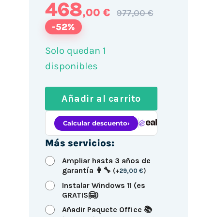
468
,00 €
977,00 €
-52%
Solo quedan 1
disponibles
Añadir al carrito
Más servicios:
Ampliar hasta 3 años de
garantía 👩‍🔧
(
+
29,00
€
)
Instalar Windows 11 (es
GRATIS🤗)
Añadir Paquete Office 📚