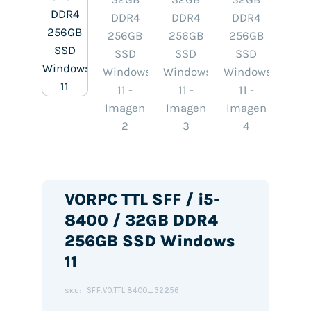
VORPC TTL SFF / i5-
8400 / 32GB DDR4
256GB SSD Windows
11
SFF.VO.TTL.8400_32256
SKU: