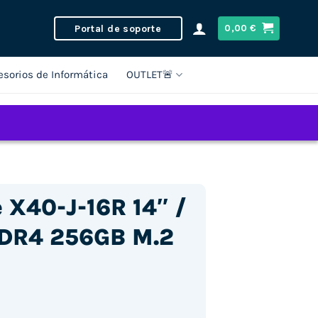
Portal de soporte
0,00
€
esorios de Informática
OUTLET🚨
X40-J-16R 14″ /
DDR4 256GB M.2