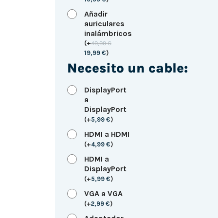
Añadir
auriculares
inalámbricos
(
+
49,99
€
19,99
€
)
Necesito un cable:
DisplayPort
a
DisplayPort
(
+
5,99
€
)
HDMI a HDMI
(
+
4,99
€
)
HDMI a
DisplayPort
(
+
5,99
€
)
VGA a VGA
(
+
2,99
€
)