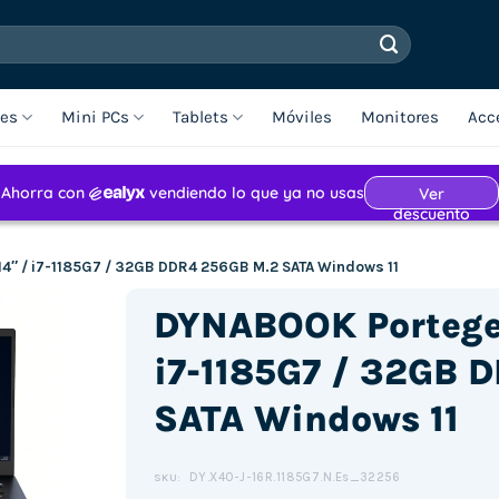
les
Mini PCs
Tablets
Móviles
Monitores
Acc
″ / i7-1185G7 / 32GB DDR4 256GB M.2 SATA Windows 11
DYNABOOK Portege 
i7-1185G7 / 32GB 
SATA Windows 11
DY.X40-J-16R.1185G7.N.Es_32256
SKU: