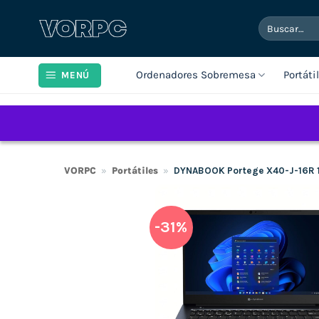
Saltar
Buscar
al
por:
contenido
Ordenadores Sobremesa
Portáti
MENÚ
VORPC
»
Portátiles
»
DYNABOOK Portege X40-J-16R 14
-31%