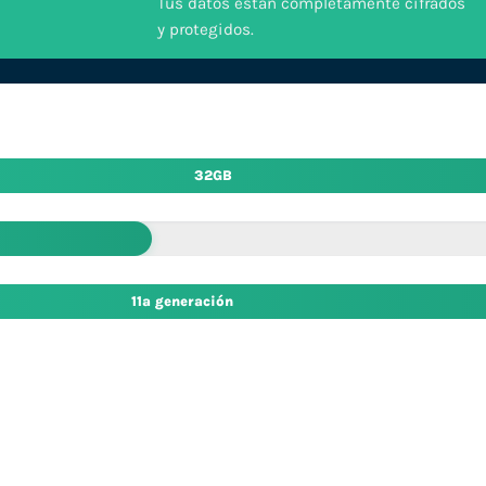
Tus datos están completamente cifrados
y protegidos.
32GB
11ª generación