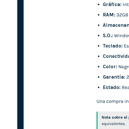
Gráfica:
Int
RAM:
32GB
Almacenam
S.O.:
Window
Teclado:
Es
Conectivid
Color:
Negr
Garantía:
2
Estado:
Rea
Una compra inte
Nota sobre el
equivalentes.