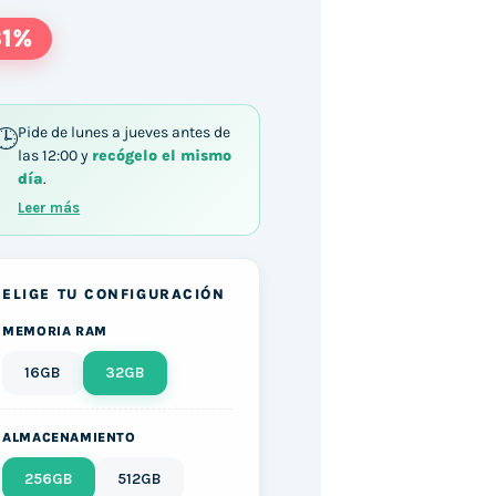
31%
Pide de lunes a jueves antes de
las 12:00 y
recógelo el mismo
día
.
 / i7-1185G7 / 32GB DDR4 256GB M.2 SATA Windo
Leer más
ELIGE TU CONFIGURACIÓN
MEMORIA RAM
16GB
32GB
ALMACENAMIENTO
256GB
512GB