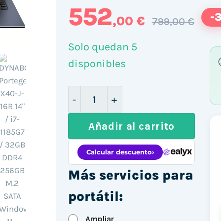
552
-
,00 €
799,00 €
Solo quedan 5
disponibles
DYNABOOK Portege X40-J-16R 14"
Añadir al carrito
Más servicios para
portátil:
Ampliar