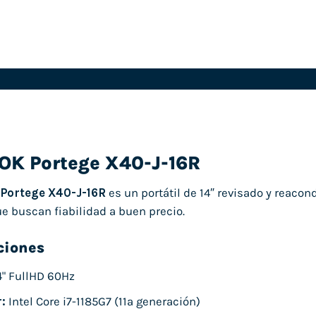
K Portege X40-J-16R
ortege X40-J-16R
es un portátil de 14″ revisado y reaco
e buscan fiabilidad a buen precio.
ciones
4" FullHD 60Hz
:
Intel Core i7-1185G7 (11ª generación)