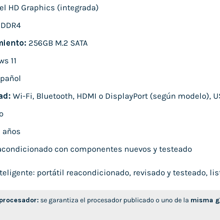
el HD Graphics (integrada)
 DDR4
iento:
256GB M.2 SATA
s 11
pañol
ad:
Wi-Fi, Bluetooth, HDMI o DisplayPort (según modelo), U
o
 años
condicionado con componentes nuevos y testeado
ligente: portátil reacondicionado, revisado y testeado, list
 procesador:
se garantiza el procesador publicado o uno de la
misma ge