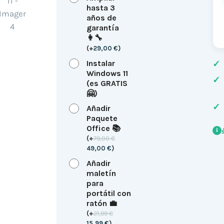
hasta 3
años de
garantía
👩‍🔧
(
+
29,00
€
)
Instalar
✓
Windows 11
✓
(es GRATIS
🤗)
✓
Añadir
Paquete
Office 📚
i
(
+
79,00
€
49,00
€
)
Añadir
maletín
para
portátil con
ratón 💼
(
+
21,99
€
15,99
€
)