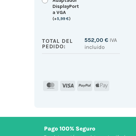
Adaptador
DisplayPort
a VGA
(
+
5,99
€
)
552,00
€
IVA
TOTAL DEL
PEDIDO:
incluido
MasterCard
Visa
PayPal
Apple
Pay
Pago 100% Seguro