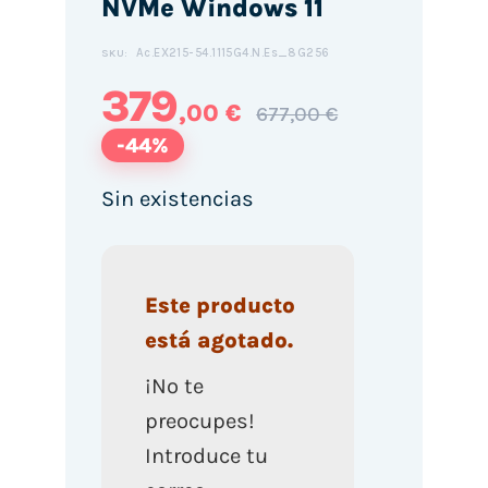
NVMe Windows 11
Ac.EX215-54.1115G4.N.Es_8G256
SKU:
379
,00 €
677,00 €
-44%
Sin existencias
Este producto
está agotado.
¡No te
preocupes!
Introduce tu