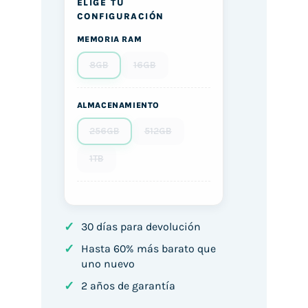
ELIGE TU
CONFIGURACIÓN
MEMORIA RAM
8GB
16GB
ALMACENAMIENTO
256GB
512GB
1TB
✓
30 días para devolución
✓
Hasta 60% más barato que
uno nuevo
✓
2 años de garantía