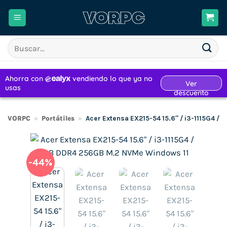
Saltar
al
contenido
Buscar
por:
VORPC
»
Portátiles
»
Acer Extensa EX215-54 15.6″ / i3-1115G4 
-44%