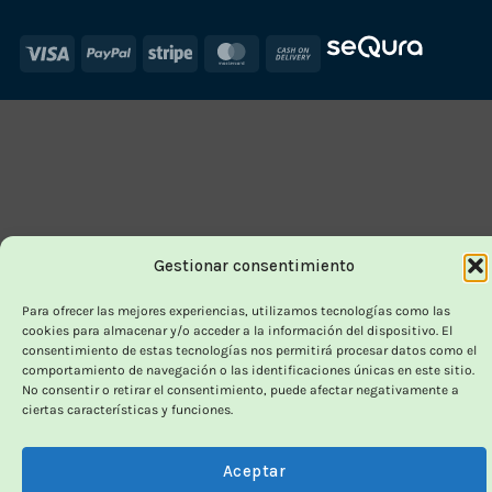
Visa
PayPal
Stripe
MasterCard
Cash
On
Delivery
Gestionar consentimiento
Para ofrecer las mejores experiencias, utilizamos tecnologías como las
cookies para almacenar y/o acceder a la información del dispositivo. El
consentimiento de estas tecnologías nos permitirá procesar datos como el
comportamiento de navegación o las identificaciones únicas en este sitio.
No consentir o retirar el consentimiento, puede afectar negativamente a
ciertas características y funciones.
Aceptar