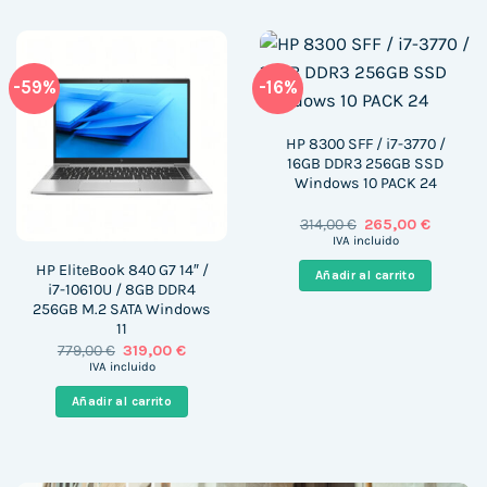
-59%
-16%
HP 8300 SFF / i7-3770 /
16GB DDR3 256GB SSD
Windows 10 PACK 24
El
El
314,00
€
265,00
€
precio
precio
IVA incluido
original
actual
era:
es:
HP EliteBook 840 G7 14″ /
Añadir al carrito
314,00 €.
265,00 €
i7-10610U / 8GB DDR4
256GB M.2 SATA Windows
11
El
El
779,00
€
319,00
€
precio
precio
IVA incluido
original
actual
era:
es:
Añadir al carrito
779,00 €.
319,00 €.