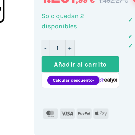
,99 €
1.492,27 €
Solo quedan 2
✓
disponibles
✓
Apple iPad Air 11" 8th Wi-Fi Cell
✓
Añadir al carrito
MasterCard
Visa
PayPal
Apple
Pay