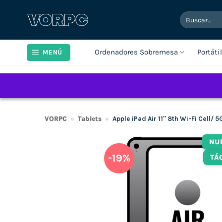
Saltar
Buscar
al
por:
contenido
Ordenadores Sobremesa
Portáti
MENÚ
VORPC
»
Tablets
»
Apple iPad Air 11″ 8th Wi-Fi Cell/
NU
-19%
TÁ