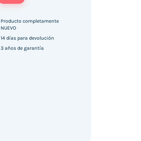
Producto completamente
NUEVO
14 días para devolución
/ 5G/ M4/ 256GB/ Gris Espacial cantidad
3 años de garantía