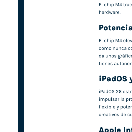
El chip M4 tra
hardware.
Potencia
El chip M4 elev
como nunca con
da unos gráfic
tienes autonom
iPadOS 
iPadOS 26 estr
impulsar la pr
flexible y pot
creativos de cu
Apple In