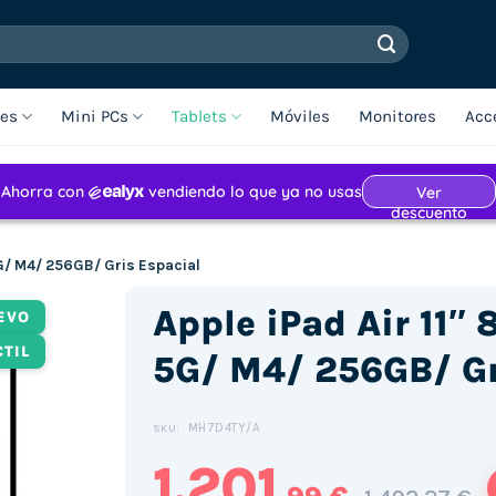
les
Mini PCs
Tablets
Móviles
Monitores
Acc
 5G/ M4/ 256GB/ Gris Espacial
Apple iPad Air 11″ 
EVO
CTIL
5G/ M4/ 256GB/ Gr
MH7D4TY/A
SKU:
1.201