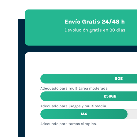
Envío Gratis 24/48 h
Devolución gratis en 30 días
8GB
Adecuado para multitarea moderada.
256GB
Adecuado para juegos y multimedia.
M4
Adecuado para tareas simples.