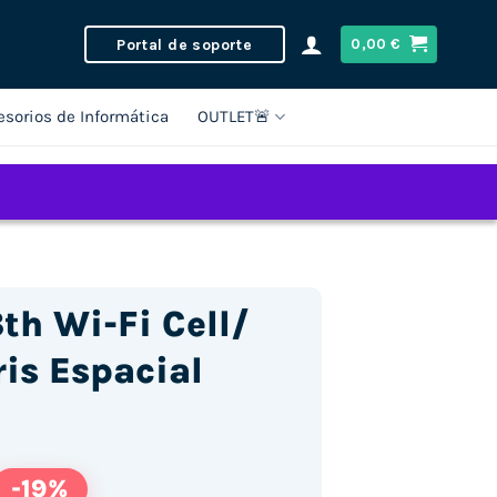
Portal de soporte
0,00
€
esorios de Informática
OUTLET🚨
8th Wi-Fi Cell/
is Espacial
-19%