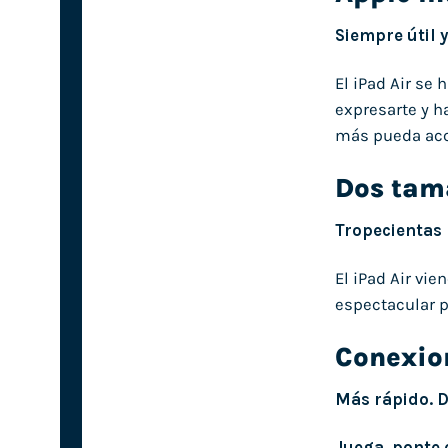
Siempre útil 
El iPad Air se
expresarte y h
más pueda acce
Dos tam
Tropecientas 
El iPad Air vie
espectacular p
Conexio
Más rápido. D
Juega, ponte 