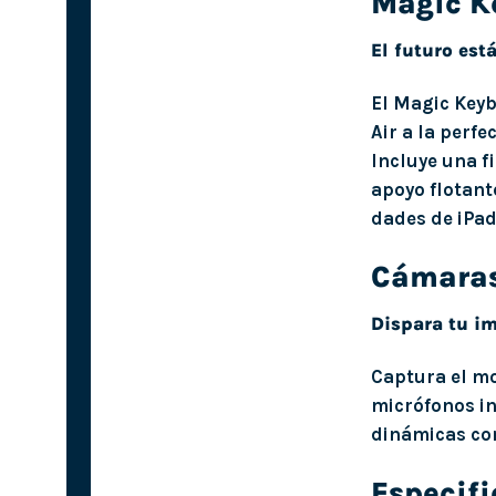
Magic K
El futuro está
El Magic Keyb
Air a la perfe
Incluye una f
apoyo flotant
dades de iPa
Cámaras
Dispara tu i
Captura el mo
micrófonos in
dinámicas co
Especif