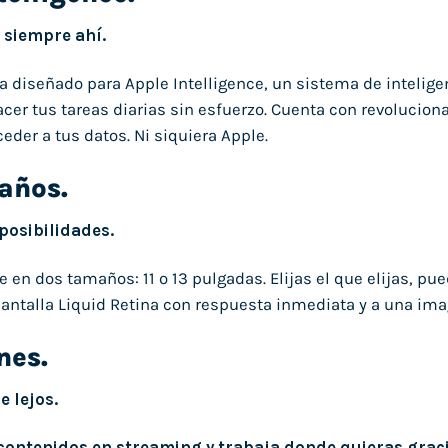
y siempre ahí.
 ha diseñado para Apple Intelligence, un sistema de intelige
acer tus tareas diarias sin esfuerzo. Cuenta con revolucion
der a tus datos. Ni siquiera Apple.
años.
posibili­dades.
ne en dos tamaños: 11 o 13 pulgadas. Elijas el que elijas, pu
antalla Liquid Retina con respuesta inmediata y a una imag
nes.
e lejos.
contenidos en streaming y trabaja donde quieras graci