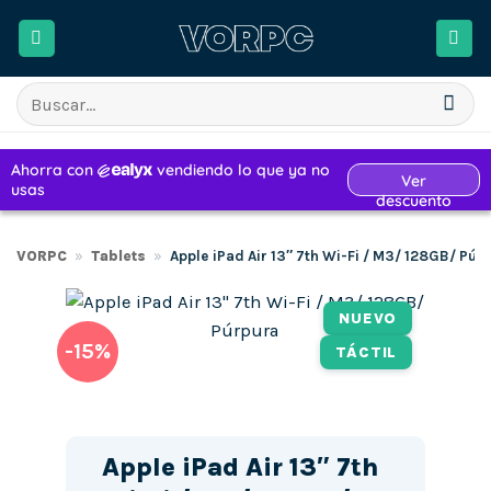
Saltar
al
contenido
Buscar
por:
VORPC
»
Tablets
»
Apple iPad Air 13″ 7th Wi-Fi / M3/ 128GB/ Púr
NUEVO
-15%
TÁCTIL
Apple iPad Air 13″ 7th