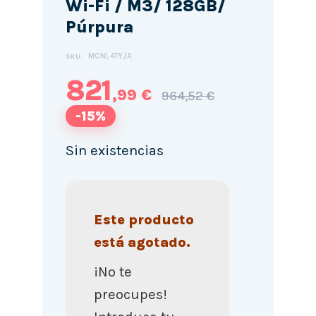
Wi-Fi / M3/ 128GB/
Púrpura
MCNL4TY/A
SKU:
821
,99 €
964,52 €
-15%
Sin existencias
Este producto
está agotado.
¡No te
preocupes!