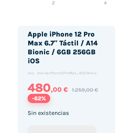
Apple iPhone 12 Pro
Max 6.7″ Táctil / A14
Bionic / 6GB 256GB
iOS
mov.Ap.iPhone12ProMax_6G256Azu
SKU:
480
,00 €
1.259,00 €
-62%
Sin existencias