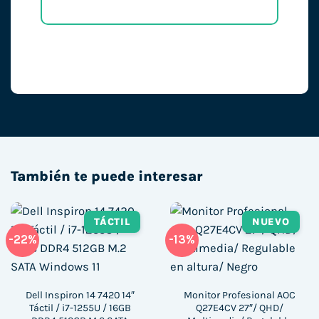
También te puede interesar
TÁCTIL
NUEVO
-22%
-13%
Dell Inspiron 14 7420 14″
Monitor Profesional AOC
Táctil / i7-1255U / 16GB
Q27E4CV 27″/ QHD/