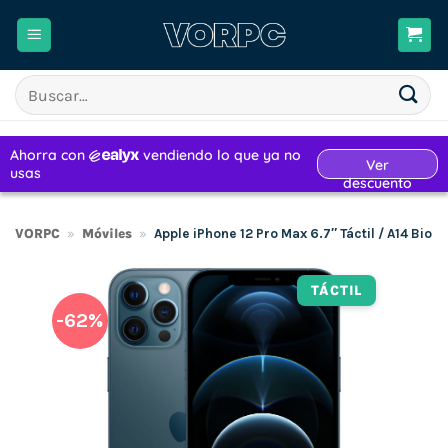
Saltar
al
contenido
Buscar
por:
VORPC
»
Móviles
»
Apple iPhone 12 Pro Max 6.7″ Táctil / A14 Bio
TÁCTIL
-62%