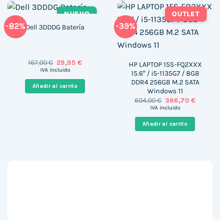
NUEVO
OUTLET
-82%
-39%
Dell 3DDDG Batería
El
El
167,00
€
29,95
€
HP LAPTOP 15S-FQ2XXX
precio
precio
IVA incluido
15.6″ / i5-1135G7 / 8GB
original
actual
DDR4 256GB M.2 SATA
era:
es:
Añadir al carrito
167,00 €.
29,95 €.
Windows 11
El
El
604,00
€
366,70
€
precio
precio
IVA incluido
original
actual
era:
es:
Añadir al carrito
604,00 €.
366,70 €