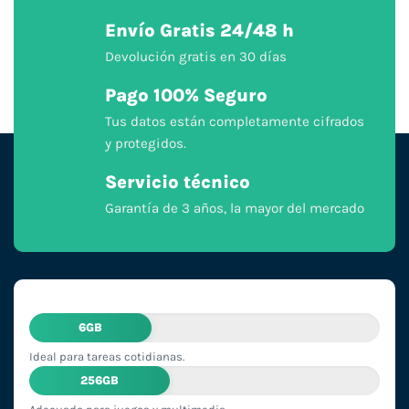
Envío Gratis 24/48 h
Devolución gratis en 30 días
Pago 100% Seguro
Tus datos están completamente cifrados
y protegidos.
Servicio técnico
Garantía de 3 años, la mayor del mercado
6GB
Ideal para tareas cotidianas.
256GB