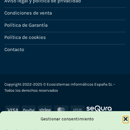
Aviso legal y política de privacidad
Condiciones de venta
Política de Garantía
Política de cookies
Contacto
Copyright 2022-2025 © Ecosistemas Informáticos España SL –
Todos los derechos reservados
Visa
PayPal
Stripe
MasterCard
Cash
On
Gestionar consentimiento
Delivery