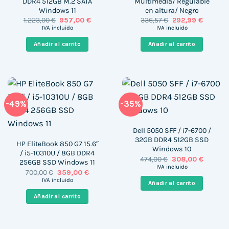
DDR4 512GB M.2 SATA
Multimedia/ Regulable
Windows 11
en altura/ Negro
El
El
El
El
1.223,00
€
957,00
€
336,57
€
292,99
€
precio
precio
precio
precio
IVA incluido
IVA incluido
original
actual
original
actual
era:
es:
era:
es:
Añadir al carrito
Añadir al carrito
1.223,00 €.
957,00 €.
336,57 €.
292,99 €
-49%
-35%
Dell 5050 SFF / i7-6700 /
32GB DDR4 512GB SSD
HP EliteBook 850 G7 15.6″
Windows 10
/ i5-10310U / 8GB DDR4
El
El
474,00
€
308,00
€
256GB SSD Windows 11
precio
precio
IVA incluido
El
El
700,00
€
359,00
€
original
actual
precio
precio
era:
es:
IVA incluido
Añadir al carrito
original
actual
474,00 €.
308,00 
era:
es:
Añadir al carrito
700,00 €.
359,00 €.