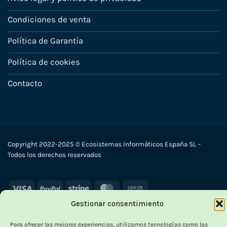
Condiciones de venta
Política de Garantía
Política de cookies
Contacto
Copyright 2022-2025 © Ecosistemas Informáticos España SL –
Todos los derechos reservados
Visa
PayPal
Stripe
MasterCard
Cash
On
Gestionar consentimiento
Delivery
Para ofrecer las mejores experiencias, utilizamos tecnologías como las