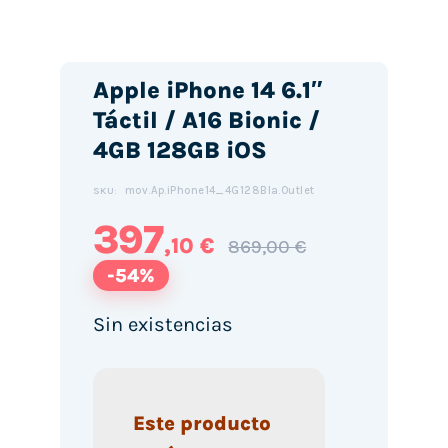
Apple iPhone 14 6.1″
Táctil / A16 Bionic /
4GB 128GB iOS
mov.Ap.iPhone14_4G128Bla.Outlet
SKU:
397
,10 €
869,00 €
-54%
Sin existencias
Este producto