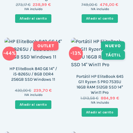
El
El
El
El
273,17
€
238,99
€
749,00
€
476,00
€
precio
precio
precio
precio
IVA incluido
IVA incluido
original
actual
original
actual
era:
es:
era:
es:
Añadir al carrito
Añadir al carrito
273,17 €.
238,99 €.
749,00 €.
476,00 €
OUTLET
NUEVO
-44%
-13%
TÁCTIL
HP EliteBook 840 G6 14″ /
i5-8265U / 8GB DDR4
Portátil HP EliteBook 645
256GB SSD Windows 11
G11 Ryzen 5 PRO 7535U
16GB RAM 512GB SSD 14″
El
El
430,00
€
239,70
€
Win11 Pro
precio
precio
IVA incluido
El
El
1.013,58
€
884,99
€
original
actual
precio
precio
era:
es:
IVA incluido
Añadir al carrito
original
actual
430,00 €.
239,70 €.
era:
es:
Añadir al carrito
1.013,58 €.
884,99 