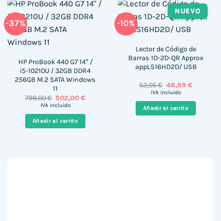
NUEVO
-37%
-10%
Lector de Código de
Barras 1D-2D-QR Approx
HP ProBook 440 G7 14″ /
appLS16HD2D/ USB
i5-10210U / 32GB DDR4
256GB M.2 SATA Windows
El
El
52,05
€
46,99
€
11
precio
precio
IVA incluido
El
El
799,00
€
502,00
€
original
actual
precio
precio
era:
es:
IVA incluido
Añadir al carrito
original
actual
52,05 €.
46,99 €.
era:
es:
Añadir al carrito
799,00 €.
502,00 €.