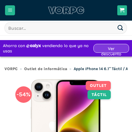
Saltar
al
contenido
Buscar
por:
VORPC
»
Outlet de informática
»
Apple iPhone 14 6.1″ Táctil / A
OUTLET
-54%
TÁCTIL