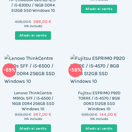
original
actual
/ i5-6300U / 16GB DDR4
era:
es:
Añadir al carrito
512GB SSD Windows 10
699,00 €.
418,00 €
El
El
408,00
€
286,00
€
precio
precio
IVA incluido
original
actual
era:
es:
Añadir al carrito
408,00 €.
286,00 €.
-69%
-58%
Lenovo ThinkCentre
Fujitsu ESPRIMO P920
M910s SFF / i5-6500 /
TORRE / i5-4570 / 8GB
16GB DDR4 256GB SSD
DDR3 512GB SSD
Windows 10
Windows 10
El
El
El
El
859,00
€
267,00
€
339,00
€
144,00
€
precio
precio
precio
precio
IVA incluido
IVA incluido
original
actual
original
actual
era:
es:
era:
es:
Añadir al carrito
Añadir al carrito
859,00 €.
267,00 €.
339,00 €.
144,00 €