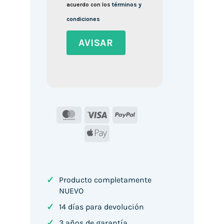
acuerdo con los
términos y
condiciones
MasterCard
Visa
PayPal
Apple
Pay
✓
Producto completamente
NUEVO
✓
14 días para devolución
✓
3 años de garantía