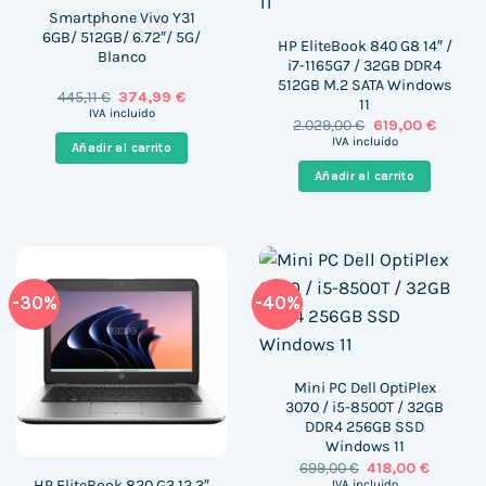
Smartphone Vivo Y31
6GB/ 512GB/ 6.72″/ 5G/
HP EliteBook 840 G8 14″ /
Blanco
i7-1165G7 / 32GB DDR4
512GB M.2 SATA Windows
El
El
445,11
€
374,99
€
11
precio
precio
IVA incluido
El
El
2.029,00
€
619,00
€
original
actual
precio
precio
era:
es:
IVA incluido
Añadir al carrito
original
actual
445,11 €.
374,99 €.
era:
es:
Añadir al carrito
2.029,00 €.
619,00 
-30%
-40%
Mini PC Dell OptiPlex
3070 / i5-8500T / 32GB
DDR4 256GB SSD
Windows 11
El
El
699,00
€
418,00
€
precio
precio
HP EliteBook 820 G3 12.3″
IVA incluido