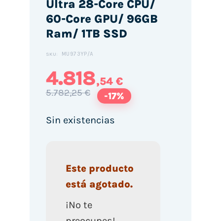
Ultra 28-Core CPU/
60-Core GPU/ 96GB
Ram/ 1TB SSD
MU973YP/A
SKU:
4.818
,54 €
5.782,25 €
-17%
Sin existencias
Este producto
está agotado.
¡No te
preocupes!