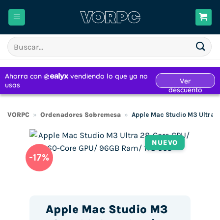
Saltar
al
contenido
Buscar
por:
VORPC
»
Ordenadores Sobremesa
»
Apple Mac Studio M3 Ultra
NUEVO
-17%
Apple Mac Studio M3