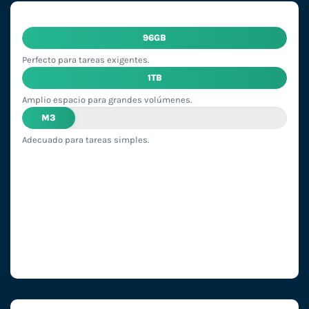
96GB
Perfecto para tareas exigentes.
1TB
Amplio espacio para grandes volúmenes.
M3
Adecuado para tareas simples.