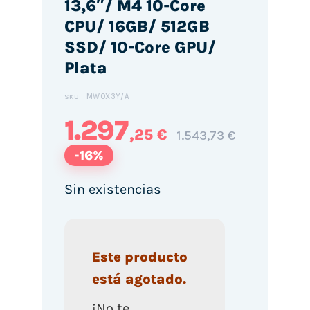
13,6″/ M4 10-Core
CPU/ 16GB/ 512GB
SSD/ 10-Core GPU/
Plata
MW0X3Y/A
SKU:
1.297
,25 €
1.543,73 €
-16%
Sin existencias
Este producto
está agotado.
¡No te