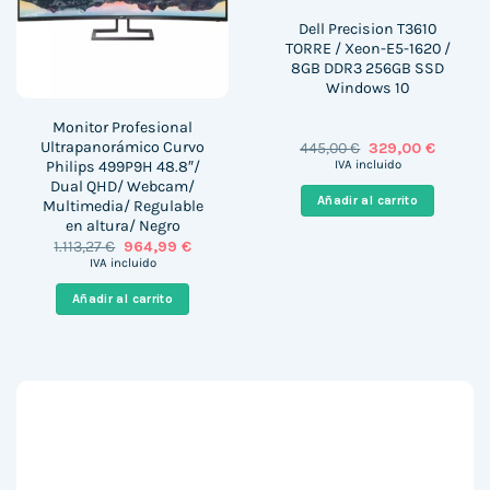
Dell Precision T3610
TORRE / Xeon-E5-1620 /
8GB DDR3 256GB SSD
Windows 10
Monitor Profesional
Ultrapanorámico Curvo
El
El
445,00
€
329,00
€
precio
precio
Philips 499P9H 48.8″/
IVA incluido
original
actual
Dual QHD/ Webcam/
era:
es:
Añadir al carrito
Multimedia/ Regulable
445,00 €.
329,00 
en altura/ Negro
El
El
1.113,27
€
964,99
€
precio
precio
IVA incluido
original
actual
era:
es:
Añadir al carrito
1.113,27 €.
964,99 €.