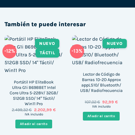
También te puede interesar
NUEVO
NUEVO
-12%
-13%
TÁCTIL
Lector de Código de
Barras 1D-2D Approx
Portátil HP EliteBook
appLS10/ Bluetooth/
Ultra G1i B69BBET Intel
USB/ Radiofrecuencia
Core Ultra 5-228V/ 32GB/
512GB SSD/ 14″ Táctil/
El
El
107,02
€
92,99
€
Win11 Pro
precio
precio
IVA incluido
El
El
2.499,32
€
2.202,99
€
original
actual
precio
precio
era:
es:
IVA incluido
Añadir al carrito
original
actual
107,02 €.
92,99 €.
era:
es:
Añadir al carrito
2.499,32 €.
2.202,99 €.