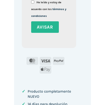
He leído y estoy de
acuerdo con los
términos y
condiciones
MasterCard
Visa
PayPal
Apple
Pay
✓
Producto completamente
NUEVO
✓
14 días para devolución