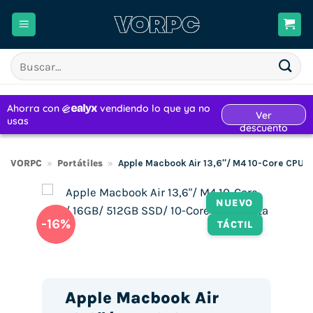
Saltar
al
contenido
Buscar
por:
VORPC
»
Portátiles
»
Apple Macbook Air 13,6″/ M4 10-Core CPU/
NUEVO
-16%
TÁCTIL
Apple Macbook Air