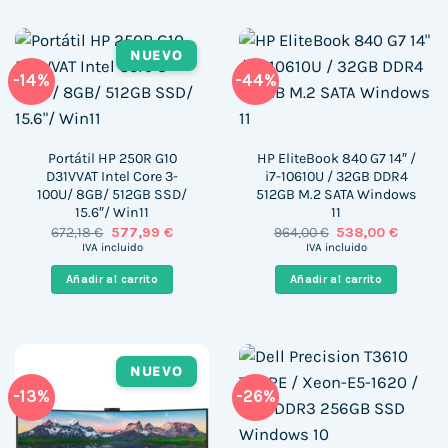
NUEVO
-14%
-44%
Portátil HP 250R G10
HP EliteBook 840 G7 14″ /
D31VVAT Intel Core 3-
i7-10610U / 32GB DDR4
100U/ 8GB/ 512GB SSD/
512GB M.2 SATA Windows
15.6″/ Win11
11
El
El
El
El
672,18
€
577,99
€
964,00
€
538,00
€
precio
precio
precio
precio
IVA incluido
IVA incluido
original
actual
original
actual
era:
es:
era:
es:
Añadir al carrito
Añadir al carrito
672,18 €.
577,99 €.
964,00 €.
538,00 
NUEVO
-13%
-26%