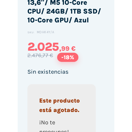
13,6″/ M5 10-Core
CPU/ 24GB/ 1TB SSD/
10-Core GPU/ Azul
MDHK4Y/A
SKU:
2.025
,99 €
2.476,77 €
-18%
Sin existencias
Este producto
está agotado.
¡No te
preocupes!