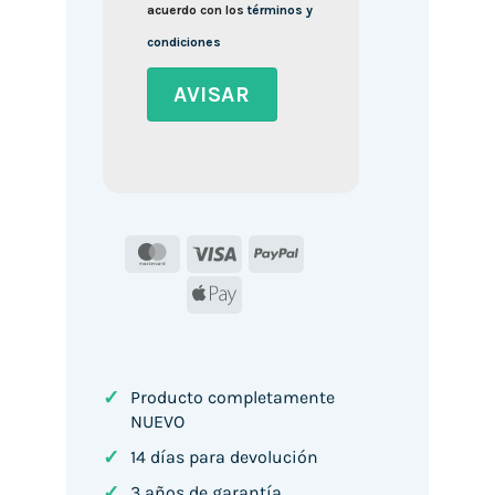
acuerdo con los
términos y
condiciones
MasterCard
Visa
PayPal
Apple
Pay
✓
Producto completamente
NUEVO
✓
14 días para devolución
✓
3 años de garantía