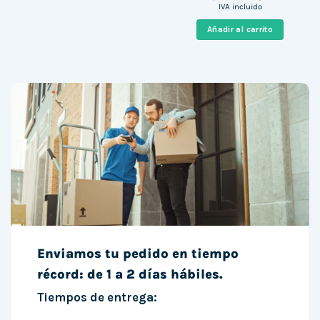
precio
precio
IVA incluido
original
actual
era:
es:
Añadir al carrito
670,00 €.
325,00 €
Enviamos tu pedido en tiempo
récord: de 1 a 2 días hábiles.
Tiempos de entrega: