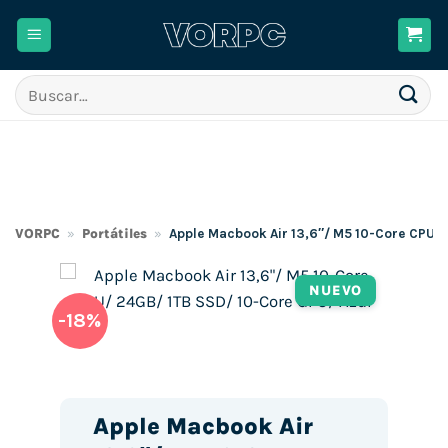
Saltar
al
contenido
Buscar
por:
VORPC
»
Portátiles
»
Apple Macbook Air 13,6″/ M5 10-Core CPU/ 
NUEVO
-18%
Apple Macbook Air