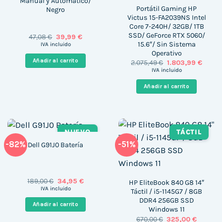
Manual y Automático/
Portátil Gaming HP
Negro
Victus 15-FA2039NS Intel
Core 7-240H/ 32GB/ 1TB
SSD/ GeForce RTX 5060/
El
El
47,08
€
39,99
€
precio
precio
15.6″/ Sin Sistema
IVA incluido
original
actual
Operativo
era:
es:
Añadir al carrito
El
El
2.075,49
€
1.803,99
€
47,08 €.
39,99 €.
precio
precio
IVA incluido
original
actual
era:
es:
Añadir al carrito
2.075,49 €.
1.803,
NUEVO
TÁCTIL
-82%
-51%
Dell G91J0 Batería
El
El
189,00
€
34,95
€
HP EliteBook 840 G8 14″
precio
precio
IVA incluido
Táctil / i5-1145G7 / 8GB
original
actual
DDR4 256GB SSD
era:
es:
Añadir al carrito
189,00 €.
34,95 €.
Windows 11
El
El
670,00
€
325,00
€