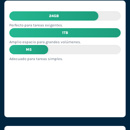
24GB
Perfecto para tareas exigentes.
1TB
Amplio espacio para grandes volúmenes.
M5
Adecuado para tareas simples.