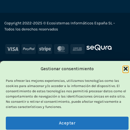
Copyright 2022-2025 © Ecosistemas Informáticos España SL –
Todos los derechos reservados
Visa
PayPal
Stripe
MasterCard
Cash
On
Delivery
Gestionar consentimiento
×
-7
Para ofrecer las mejores experiencias, utilizamos tecnologías como las
cookies para almacenar y/o acceder a la información del dispositivo. El
consentimiento de estas tecnologías nos permitirá procesar datos como el
HASTA
comportamiento de navegación o las identificaciones únicas en este sitio.
OUTLET VORPC
No consentir o retirar el consentimiento, puede afectar negativamente a
ciertas características y funciones.
Calidad probada,
Aceptar