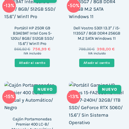
-13%
-50%
Portátil HP 250R G9
Dell Vostro 5301 13.3″ / i5-
B3AE9AT Intel Core 5-
1135G7 / 8GB DDR4 256GB
120U/ 8GB/ 512GB SSD/
M.2 SATA Windows 11
15.6″/ Win11 Pro
El
El
El
El
866,92
€
756,99
€
798,00
€
398,00
€
precio
precio
precio
precio
IVA incluido
IVA incluido
original
actual
original
actual
era:
es:
era:
es:
Añadir al carrito
Añadir al carrito
866,92 €.
756,99 €.
798,00 €.
398,00 
NUEVO
NUEVO
-15%
-13%
Cajón Portamonedas
Premier 400 LC-B/