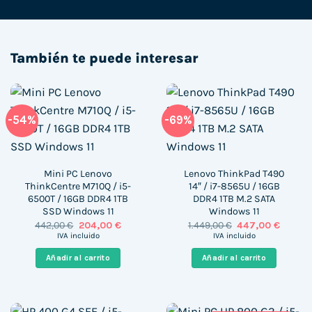
También te puede interesar
-54%
-69%
Mini PC Lenovo
Lenovo ThinkPad T490
ThinkCentre M710Q / i5-
14″ / i7-8565U / 16GB
6500T / 16GB DDR4 1TB
DDR4 1TB M.2 SATA
SSD Windows 11
Windows 11
El
El
El
El
442,00
€
204,00
€
1.449,00
€
447,00
€
precio
precio
precio
precio
IVA incluido
IVA incluido
original
actual
original
actual
era:
es:
era:
es:
Añadir al carrito
Añadir al carrito
442,00 €.
204,00 €.
1.449,00 €.
447,00 