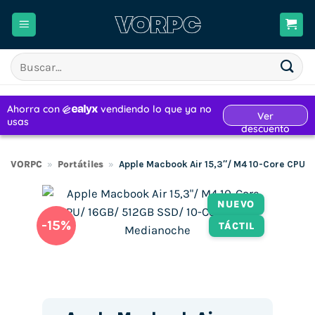
Saltar
al
contenido
Buscar
por:
VORPC
»
Portátiles
»
Apple Macbook Air 15,3″/ M4 10-Core CPU/
NUEVO
-15%
TÁCTIL