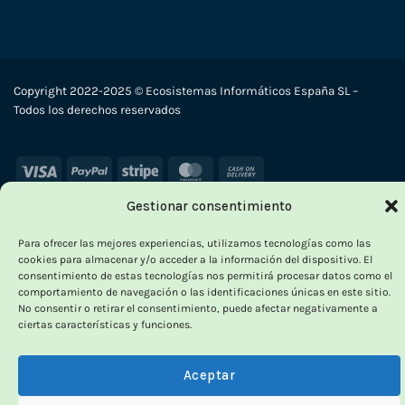
Copyright 2022-2025 © Ecosistemas Informáticos España SL –
Todos los derechos reservados
Visa
PayPal
Stripe
MasterCard
Cash
On
Gestionar consentimiento
Delivery
Para ofrecer las mejores experiencias, utilizamos tecnologías como las
cookies para almacenar y/o acceder a la información del dispositivo. El
consentimiento de estas tecnologías nos permitirá procesar datos como el
comportamiento de navegación o las identificaciones únicas en este sitio.
No consentir o retirar el consentimiento, puede afectar negativamente a
ciertas características y funciones.
Aceptar