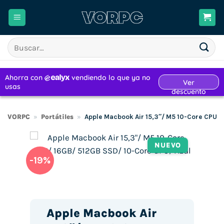
Saltar
al
contenido
Buscar
por:
VORPC
»
Portátiles
»
Apple Macbook Air 15,3″/ M5 10-Core CPU/ 
NUEVO
-19%
Apple Macbook Air