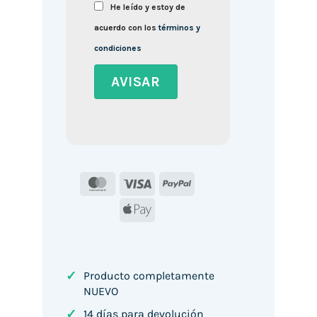
He leído y estoy de
acuerdo con los
términos y
condiciones
MasterCard
Visa
PayPal
Apple
Pay
✓
Producto completamente
NUEVO
✓
14 días para devolución