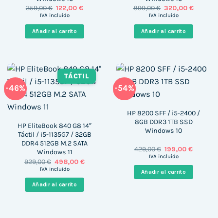
El
El
El
El
359,00
€
122,00
€
899,00
€
320,00
€
precio
precio
precio
precio
IVA incluido
IVA incluido
original
actual
original
actual
era:
es:
era:
es:
Añadir al carrito
Añadir al carrito
359,00 €.
122,00 €.
899,00 €.
320,00 
TÁCTIL
-46%
-54%
HP 8200 SFF / i5-2400 /
8GB DDR3 1TB SSD
HP EliteBook 840 G8 14″
Windows 10
Táctil / i5-1135G7 / 32GB
DDR4 512GB M.2 SATA
El
El
429,00
€
199,00
€
Windows 11
precio
precio
IVA incluido
El
El
929,00
€
498,00
€
original
actual
precio
precio
era:
es:
IVA incluido
Añadir al carrito
original
actual
429,00 €.
199,00 €
era:
es:
Añadir al carrito
929,00 €.
498,00 €.