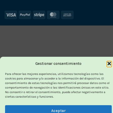
Visa
PayPal
Stripe
MasterCard
Cash
On
Delivery
Gestionar consentimiento
Para ofrecer las mejores experiencias, utilizamos tecnologías como las
cookies para almacenar y/o acceder a la información del dispositivo. El
consentimiento de estas tecnologías nos permitirá procesar datos como el
comportamiento de navegación o las identificaciones únicas en este sitio.
No consentir o retirar el consentimiento, puede afectar negativamente a
ciertas características y funciones.
Aceptar