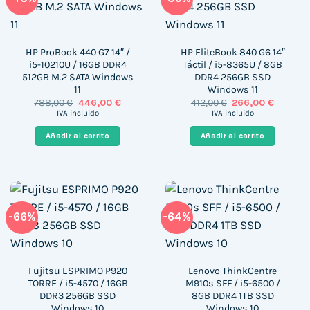
HP ProBook 440 G7 14″ /
HP EliteBook 840 G6 14″
i5-10210U / 16GB DDR4
Táctil / i5-8365U / 8GB
512GB M.2 SATA Windows
DDR4 256GB SSD
11
Windows 11
El
El
El
El
788,00
€
446,00
€
412,00
€
266,00
€
precio
precio
precio
precio
IVA incluido
IVA incluido
original
actual
original
actual
era:
es:
era:
es:
Añadir al carrito
Añadir al carrito
788,00 €.
446,00 €.
412,00 €.
266,00 €
-66%
-64%
Fujitsu ESPRIMO P920
Lenovo ThinkCentre
TORRE / i5-4570 / 16GB
M910s SFF / i5-6500 /
DDR3 256GB SSD
8GB DDR4 1TB SSD
Windows 10
Windows 10