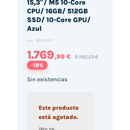
15,3″/ M5 10-Core
CPU/ 16GB/ 512GB
SSD/ 10-Core GPU/
Azul
MDVQ4Y/A
SKU:
1.769
,99 €
2.192,13 €
-19%
Sin existencias
Este producto
está agotado.
¡No te