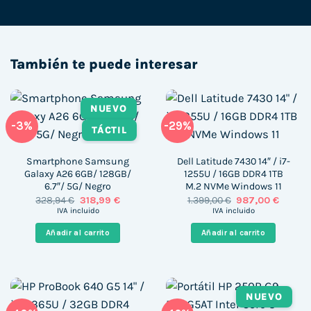
También te puede interesar
NUEVO
-3%
-29%
TÁCTIL
Smartphone Samsung
Dell Latitude 7430 14″ / i7-
Galaxy A26 6GB/ 128GB/
1255U / 16GB DDR4 1TB
6.7″/ 5G/ Negro
M.2 NVMe Windows 11
El
El
El
El
328,94
€
318,99
€
1.399,00
€
987,00
€
precio
precio
precio
precio
IVA incluido
IVA incluido
original
actual
original
actual
era:
es:
era:
es:
Añadir al carrito
Añadir al carrito
328,94 €.
318,99 €.
1.399,00 €.
987,00 
NUEVO