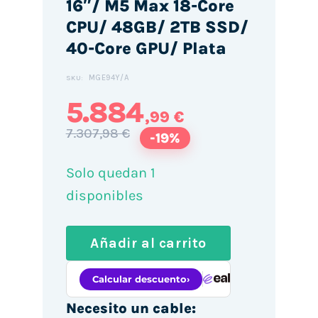
16″/ M5 Max 18-Core
CPU/ 48GB/ 2TB SSD/
40-Core GPU/ Plata
MGE94Y/A
SKU:
5.884
,99 €
7.307,98 €
-19%
Solo quedan 1
disponibles
Añadir al carrito
Necesito un cable: