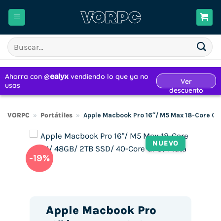
Saltar
al
contenido
Buscar
por:
VORPC
»
Portátiles
»
Apple Macbook Pro 16″/ M5 Max 18-Core CP
NUEVO
-19%
Apple Macbook Pro