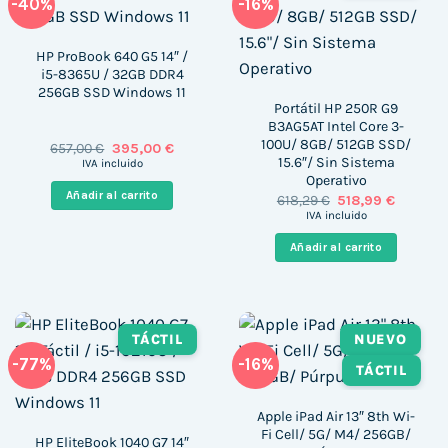
-40%
-16%
HP ProBook 640 G5 14″ /
i5-8365U / 32GB DDR4
256GB SSD Windows 11
Portátil HP 250R G9
B3AG5AT Intel Core 3-
100U/ 8GB/ 512GB SSD/
El
El
657,00
€
395,00
€
precio
precio
15.6″/ Sin Sistema
IVA incluido
original
actual
Operativo
era:
es:
Añadir al carrito
El
El
618,29
€
518,99
€
657,00 €.
395,00 €.
precio
precio
IVA incluido
original
actual
era:
es:
Añadir al carrito
618,29 €.
518,99 €
TÁCTIL
NUEVO
-77%
-16%
TÁCTIL
Apple iPad Air 13″ 8th Wi-
Fi Cell/ 5G/ M4/ 256GB/
HP EliteBook 1040 G7 14″