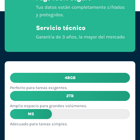
Tus datos están completamente cifrados
y protegidos.
Servicio técnico
Garantía de 3 años, la mayor del mercado
48GB
Perfecto para tareas exigentes.
2TB
Amplio espacio para grandes volúmenes.
M5
Adecuado para tareas simples.