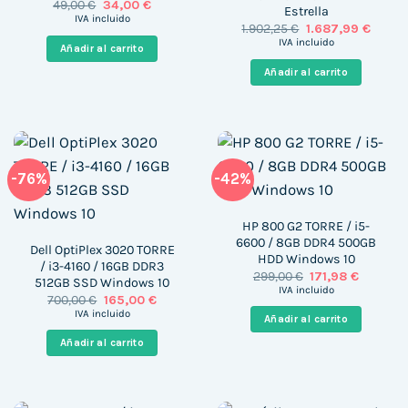
El
El
49,00
€
34,00
€
Estrella
precio
precio
IVA incluido
El
El
1.902,25
€
1.687,99
€
original
actual
precio
precio
era:
es:
IVA incluido
Añadir al carrito
original
actual
49,00 €.
34,00 €.
era:
es:
Añadir al carrito
1.902,25 €.
1.687,9
-76%
-42%
HP 800 G2 TORRE / i5-
6600 / 8GB DDR4 500GB
Dell OptiPlex 3020 TORRE
HDD Windows 10
/ i3-4160 / 16GB DDR3
El
El
299,00
€
171,98
€
512GB SSD Windows 10
precio
precio
IVA incluido
El
El
700,00
€
165,00
€
original
actual
precio
precio
era:
es:
IVA incluido
Añadir al carrito
original
actual
299,00 €.
171,98 €.
era:
es:
Añadir al carrito
700,00 €.
165,00 €.