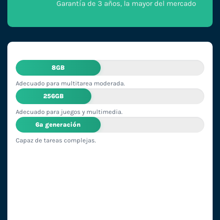
Garantía de 3 años, la mayor del mercado
8GB
Adecuado para multitarea moderada.
256GB
Adecuado para juegos y multimedia.
6ª generación
Capaz de tareas complejas.