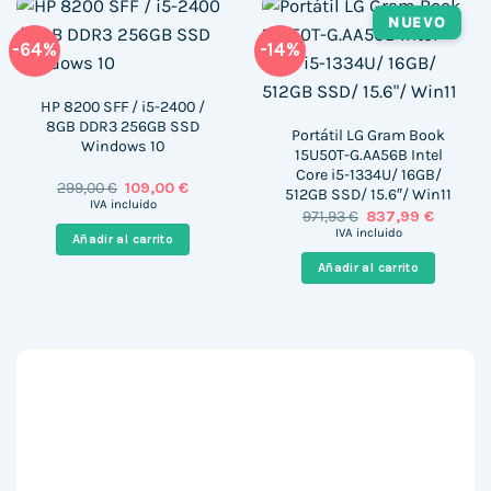
NUEVO
-64%
-14%
HP 8200 SFF / i5-2400 /
8GB DDR3 256GB SSD
Portátil LG Gram Book
Windows 10
15U50T-G.AA56B Intel
Core i5-1334U/ 16GB/
El
El
299,00
€
109,00
€
512GB SSD/ 15.6″/ Win11
precio
precio
IVA incluido
El
El
971,93
€
837,99
€
original
actual
precio
precio
era:
es:
IVA incluido
Añadir al carrito
original
actual
299,00 €.
109,00 €.
era:
es:
Añadir al carrito
971,93 €.
837,99 €