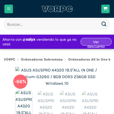
Saltar
al
contenido
Buscar
por:
VORPC
»
Ordenadores Sobremesa
»
Ordenadores All In One ba
-66%