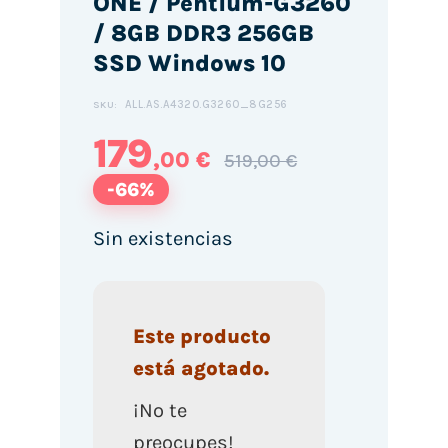
ONE / Pentium-G3260
/ 8GB DDR3 256GB
SSD Windows 10
ALL.AS.A4320.G3260_8G256
SKU:
179
,00 €
519,00 €
-66%
Sin existencias
Este producto
está agotado.
¡No te
preocupes!