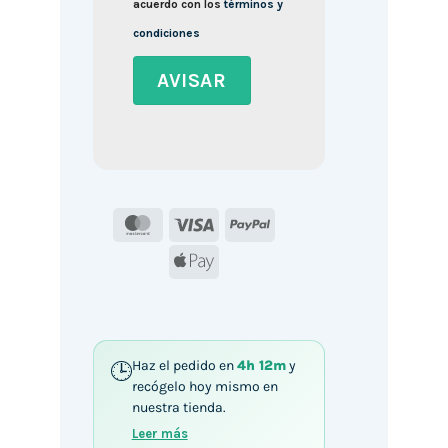
acuerdo con los
términos y
condiciones
MasterCard
Visa
PayPal
Apple
Pay
Haz el pedido en
4h 12m
y
recógelo hoy mismo en
nuestra tienda.
Leer más