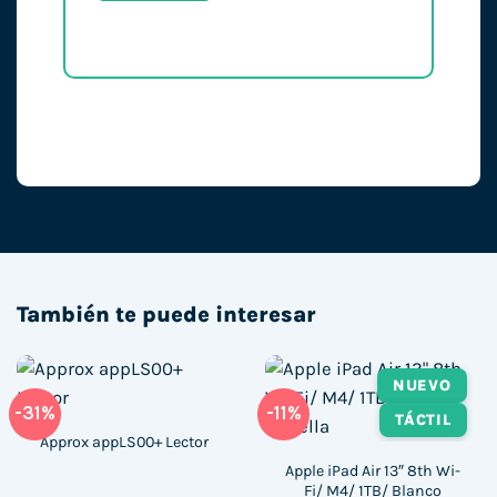
También te puede interesar
NUEVO
-31%
-11%
TÁCTIL
Approx appLS00+ Lector
Apple iPad Air 13″ 8th Wi-
Fi/ M4/ 1TB/ Blanco