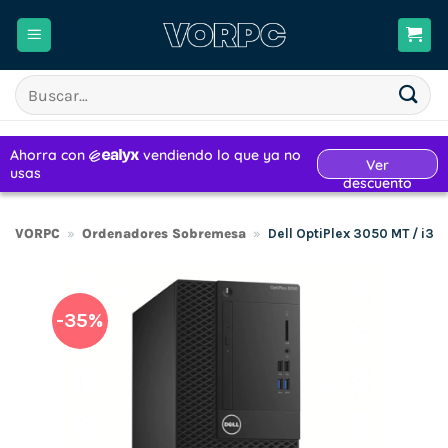
Saltar
al
contenido
Buscar
por:
VORPC
»
Ordenadores Sobremesa
»
Dell OptiPlex 3050 MT / i3
-35%