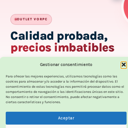
-
OUTLET VORPC
Calidad probada,
precios imbatibles
Productos
100% funcionales
y con
precio más
Gestionar consentimiento
bajo!
Para ofrecer las mejores experiencias, utilizamos tecnologías como las
cookies para almacenar y/o acceder a la información del dispositivo. El
100% funcionales · revisados
consentimiento de estas tecnologías nos permitirá procesar datos como el
comportamiento de navegación o las identificaciones únicas en este sitio.
No consentir o retirar el consentimiento, puede afectar negativamente a
ciertas características y funciones.
12 meses de garantía!
Aceptar
Hasta un 70% más baratos que uno nuevo