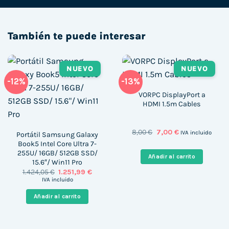
También te puede interesar
NUEVO
NUEVO
-12%
-13%
VORPC DisplayPort a
HDMI 1.5m Cables
El
El
8,00
€
7,00
€
IVA incluido
Portátil Samsung Galaxy
precio
precio
Book5 Intel Core Ultra 7-
original
actual
255U/ 16GB/ 512GB SSD/
era:
es:
Añadir al carrito
8,00 €.
7,00 €.
15.6″/ Win11 Pro
El
El
1.424,05
€
1.251,99
€
precio
precio
IVA incluido
original
actual
era:
es:
Añadir al carrito
1.424,05 €.
1.251,99 €.