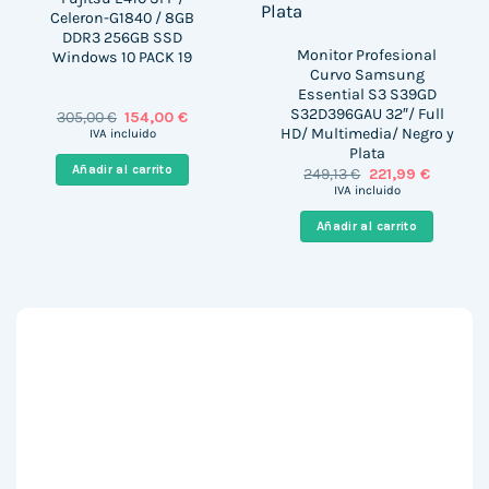
Celeron-G1840 / 8GB
DDR3 256GB SSD
Monitor Profesional
Windows 10 PACK 19
Curvo Samsung
Essential S3 S39GD
S32D396GAU 32″/ Full
El
El
305,00
€
154,00
€
precio
precio
HD/ Multimedia/ Negro y
IVA incluido
original
actual
Plata
era:
es:
Añadir al carrito
El
El
249,13
€
221,99
€
305,00 €.
154,00 €.
precio
precio
IVA incluido
original
actual
era:
es:
Añadir al carrito
249,13 €.
221,99 €.