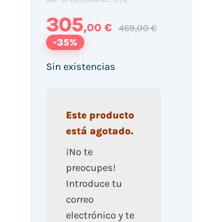
MT.De.3050.6100_16512
SKU:
305
,00 €
469,00 €
-35%
Sin existencias
Este producto
está agotado.
¡No te
preocupes!
Introduce tu
correo
electrónico y te