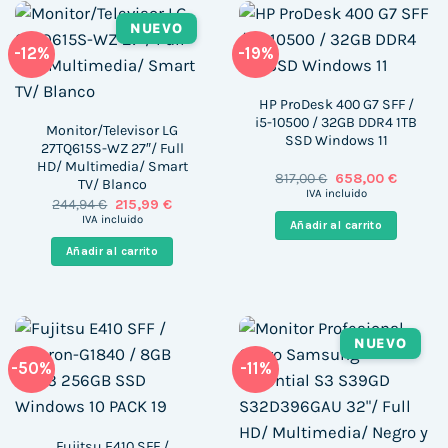
NUEVO
-12%
-19%
HP ProDesk 400 G7 SFF /
i5-10500 / 32GB DDR4 1TB
Monitor/Televisor LG
SSD Windows 11
27TQ615S-WZ 27″/ Full
HD/ Multimedia/ Smart
El
El
817,00
€
658,00
€
TV/ Blanco
precio
precio
IVA incluido
El
El
244,94
€
215,99
€
original
actual
precio
precio
era:
es:
IVA incluido
Añadir al carrito
original
actual
817,00 €.
658,00 
era:
es:
Añadir al carrito
244,94 €.
215,99 €.
NUEVO
-50%
-11%
Fujitsu E410 SFF /