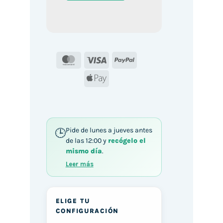
MasterCard
Visa
PayPal
Apple
Pay
Pide de lunes a jueves antes
de las 12:00 y
recógelo el
mismo día
.
Leer más
ELIGE TU
CONFIGURACIÓN