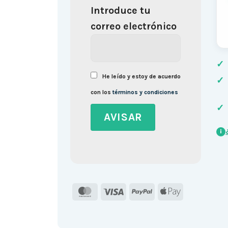
Introduce tu
correo electrónico
✓
He leído y estoy de acuerdo
✓
con los
términos y condiciones
✓
i
MasterCard
Visa
PayPal
Apple
Pay