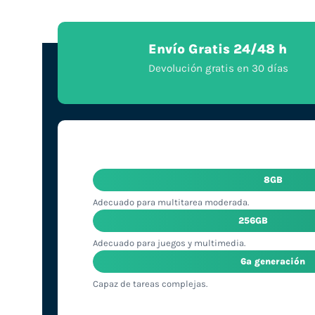
Envío Gratis 24/48 h
Devolución gratis en 30 días
8GB
Adecuado para multitarea moderada.
256GB
Adecuado para juegos y multimedia.
6ª generación
Capaz de tareas complejas.