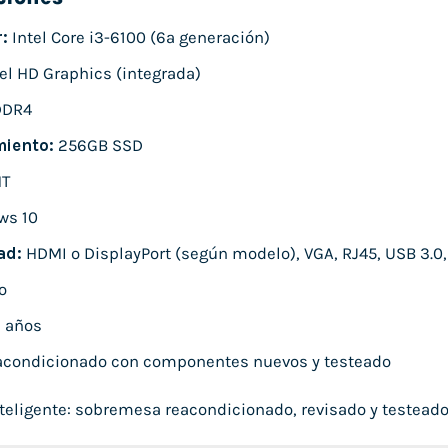
:
Intel Core i3-6100 (6ª generación)
el HD Graphics (integrada)
DDR4
iento:
256GB SSD
T
ws 10
ad:
HDMI o DisplayPort (según modelo), VGA, RJ45, USB 3.0,
o
 años
condicionado con componentes nuevos y testeado
eligente: sobremesa reacondicionado, revisado y testeado, l