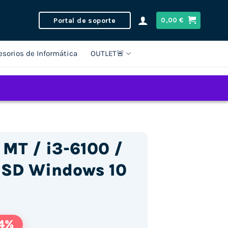
Portal de soporte
0,00
€
esorios de Informática
OUTLET🚨
 MT / i3-6100 /
SD Windows 10
4%