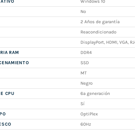
RATIVO
Windows 10
No
2 Años de garantía
Reacondicionado
DisplayPort, HDMI, VGA, RJ
RIA RAM
DDR4
ACENAMIENTO
SSD
MT
Negro
DE CPU
6ª generación
Sí
IPO
OptiPlex
RESCO
60Hz