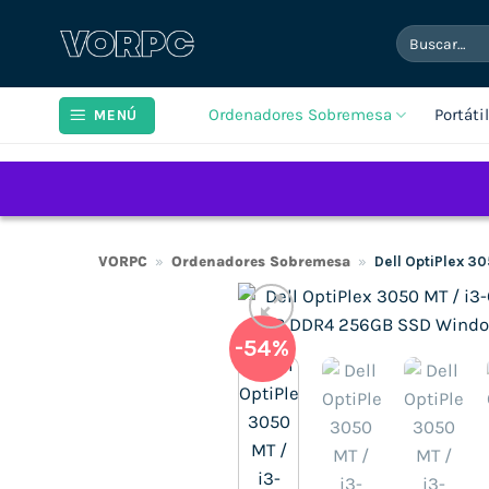
Saltar
Buscar
al
por:
contenido
Ordenadores Sobremesa
Portáti
MENÚ
VORPC
»
Ordenadores Sobremesa
»
Dell OptiPlex 3
-54%