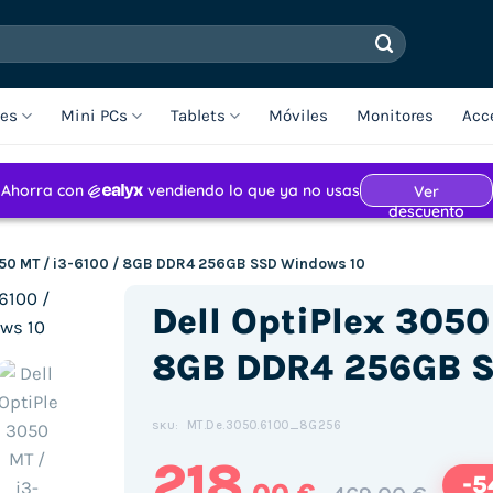
les
Mini PCs
Tablets
Móviles
Monitores
Acc
050 MT / i3-6100 / 8GB DDR4 256GB SSD Windows 10
Dell OptiPlex 3050
8GB DDR4 256GB S
MT.De.3050.6100_8G256
SKU:
218
-5