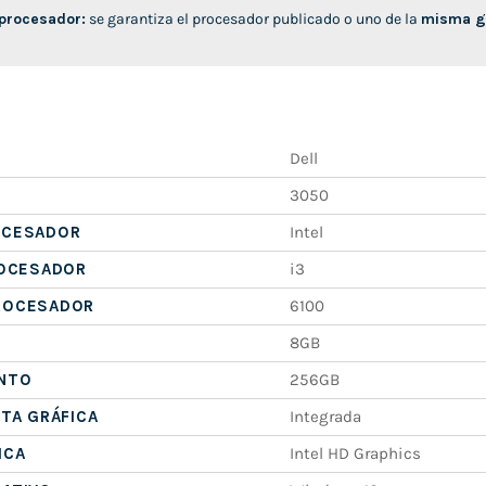
 procesador:
se garantiza el procesador publicado o uno de la
misma ge
Dell
3050
OCESADOR
Intel
ROCESADOR
i3
ROCESADOR
6100
8GB
NTO
256GB
ETA GRÁFICA
Integrada
ICA
Intel HD Graphics