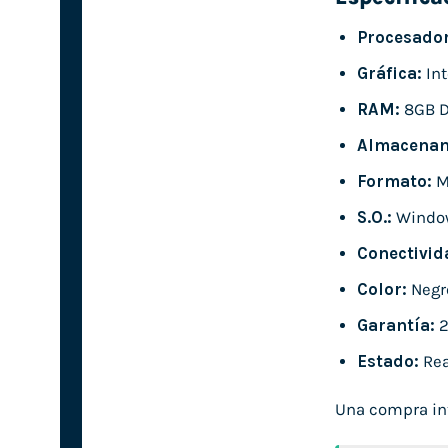
Procesador
Gráfica:
Int
RAM:
8GB 
Almacenam
Formato:
M
S.O.:
Windo
Conectivid
Color:
Negr
Garantía:
2
Estado:
Rea
Una compra int