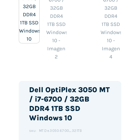
Dell OptiPlex 3050 MT
/ i7-6700 / 32GB
DDR4 1TB SSD
Windows 10
MT.De.3050.6700_321TB
SKU: