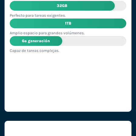
32GB
Perfecto para tareas exigentes.
1TB
Amplio espacio para grandes volúmenes.
6ª generación
Capaz de tareas complejas.