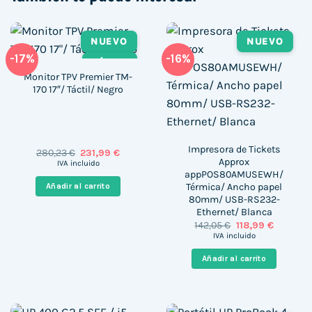
NUEVO
NUEVO
-17%
-16%
TÁCTIL
Monitor TPV Premier TM-
170 17″/ Táctil/ Negro
Impresora de Tickets
El
El
280,23
€
231,99
€
Approx
precio
precio
IVA incluido
original
actual
appPOS80AMUSEWH/
era:
es:
Térmica/ Ancho papel
Añadir al carrito
280,23 €.
231,99 €.
80mm/ USB-RS232-
Ethernet/ Blanca
El
El
142,05
€
118,99
€
precio
precio
IVA incluido
original
actual
era:
es:
Añadir al carrito
142,05 €.
118,99 €.