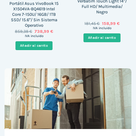
Verbatim Touch Light 14″/
Portátil Asus VivoBook 15
Full HD/ Multimedia/
X1504VA-BQ4619 Intel
Negro
Core 7-150U/ 16GB/ 1TB
SSD/ 15.6″/ Sin Sistema
El
El
181,45
€
158,99
€
Operativo
precio
precio
IVA incluido
El
El
859,38
€
738,99
€
original
actual
precio
precio
era:
es:
IVA incluido
Añadir al carrito
original
actual
181,45 €.
158,99 €
era:
es:
Añadir al carrito
859,38 €.
738,99 €.