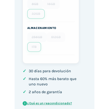
8GB
16GB
32GB
ALMACENAMIENTO
256GB
512GB
1TB
✓
30 días para devolución
✓
Hasta 60% más barato que
uno nuevo
✓
2 años de garantía
¿Qué es un reacondicionado?
i