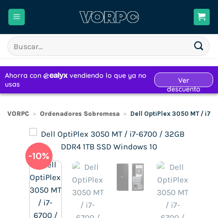
Saltar
al
contenido
Buscar
por:
VORPC
»
Ordenadores Sobremesa
»
Dell OptiPlex 3050 MT / i7
-10%