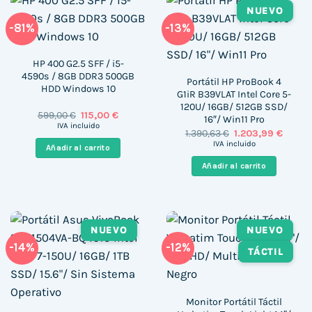
NUEVO
-81%
-13%
HP 400 G2.5 SFF / i5-
4590s / 8GB DDR3 500GB
Portátil HP ProBook 4
HDD Windows 10
G1iR B39VLAT Intel Core 5-
120U/ 16GB/ 512GB SSD/
El
El
599,00
€
115,00
€
16″/ Win11 Pro
precio
precio
IVA incluido
El
El
1.390,63
€
1.203,99
€
original
actual
precio
precio
era:
es:
IVA incluido
Añadir al carrito
original
actual
599,00 €.
115,00 €.
era:
es:
Añadir al carrito
1.390,63 €.
1.203,9
NUEVO
NUEVO
-14%
-12%
TÁCTIL
Monitor Portátil Táctil