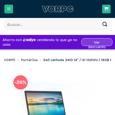
Saltar
al
contenido
Buscar
por:
VORPC
»
Portátiles
»
Dell Latitude 3410 14″ / i5-10210U / 16GB
-26%