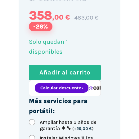
De.3410.10210U.N.Es_16256
SKU:
358
,00 €
483,00 €
-26%
Solo quedan 1
disponibles
Añadir al carrito
Más servicios para
portátil:
Ampliar hasta 3 años de
garantía 👩‍🔧
(
+
29,00
€
)
Instalar Windows 11 (es