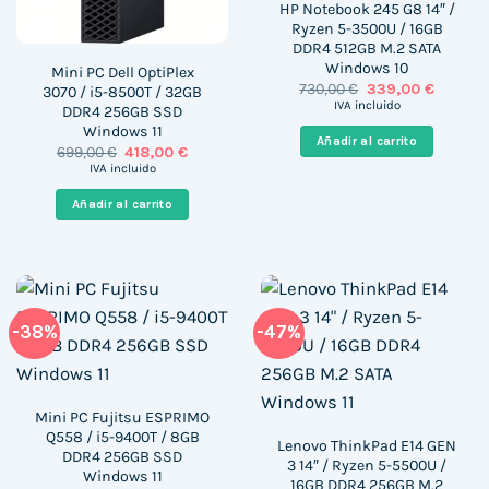
HP Notebook 245 G8 14″ /
Ryzen 5-3500U / 16GB
DDR4 512GB M.2 SATA
Windows 10
Mini PC Dell OptiPlex
El
El
730,00
€
339,00
€
3070 / i5-8500T / 32GB
precio
precio
IVA incluido
DDR4 256GB SSD
original
actual
Windows 11
era:
es:
Añadir al carrito
730,00 €.
339,00 
El
El
699,00
€
418,00
€
precio
precio
IVA incluido
original
actual
era:
es:
Añadir al carrito
699,00 €.
418,00 €.
-38%
-47%
Mini PC Fujitsu ESPRIMO
Q558 / i5-9400T / 8GB
Lenovo ThinkPad E14 GEN
DDR4 256GB SSD
3 14″ / Ryzen 5-5500U /
Windows 11
16GB DDR4 256GB M.2