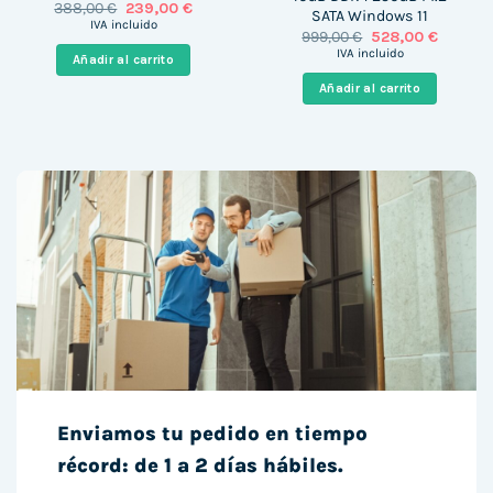
El
El
388,00
€
239,00
€
SATA Windows 11
precio
precio
IVA incluido
El
El
999,00
€
528,00
€
original
actual
precio
precio
era:
es:
IVA incluido
Añadir al carrito
original
actual
388,00 €.
239,00 €.
era:
es:
Añadir al carrito
999,00 €.
528,00 
Enviamos tu pedido en tiempo
récord: de 1 a 2 días hábiles.