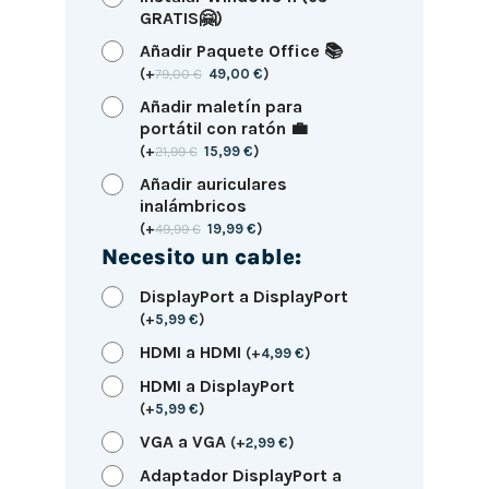
GRATIS🤗)
Añadir Paquete Office 📚
(
+
79,00
€
49,00
€
)
Añadir maletín para
portátil con ratón 💼
(
+
21,99
€
15,99
€
)
Añadir auriculares
inalámbricos
(
+
49,99
€
19,99
€
)
Necesito un cable:
DisplayPort a DisplayPort
(
+
5,99
€
)
HDMI a HDMI
(
+
4,99
€
)
HDMI a DisplayPort
(
+
5,99
€
)
VGA a VGA
(
+
2,99
€
)
Adaptador DisplayPort a