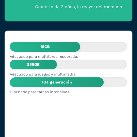
Garantía de 3 años, la mayor del mercado
16GB
Adecuado para multitarea moderada.
256GB
Adecuado para juegos y multimedia.
10ª generación
Diseñado para tareas intensivas.