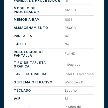
FAMILIA DE PROCESADOR
i5
MODELO DE
10210U
PROCESADOR
MEMORIA RAM
16GB
ALMACENAMIENTO
256GB
PANTALLA
14"
TÁCTIL
No
RESOLUCIÓN DE
FullHD
PANTALLA
TIPO DE TARJETA
Integrada
GRÁFICA
TARJETA GRÁFICA
Intel HD Graphics
SISTEMA OPERATIVO
Windows 11
TECLADO
Español
WIFI
Si
2 Años de