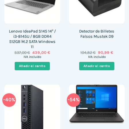
Lenovo IdeaPad S145 14″ /
Detector de Billetes
i3-8145U / 8GB DDR4
Falsos Mustek D9
512GB M.2 SATA Windows
11
El
El
El
El
537,00
€
439,00
€
104,82
€
90,99
€
precio
precio
precio
precio
IVA incluido
IVA incluido
original
actual
original
actual
era:
es:
era:
es:
Añadir al carrito
Añadir al carrito
537,00 €.
439,00 €.
104,82 €.
90,99 €.
-40%
-54%