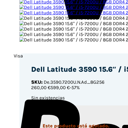
Visa
Dell Latitude 3590 15.6″ 
SKU:
De.3590.7200U.N.Ad_8G256
260
,00 €
599,00 €
-57%
Sin existencias
Este producto está agotado.