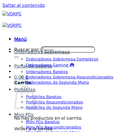
Saltar al contenido
Menú
Menú
Buscar por:
Ordenadores Sobremesa
Ordenadores Sobremesa Completos
Ordenadores Gaming 🎮
Portal de soporte
Ordenadores Baratos
Ordenadores Sobremesa Reacondicionados
0,00
€
Ordenadores de Segunda Mano
Carrito
Portátiles
Portátiles Baratos
Portátiles Reacondicionados
Portátiles de Segunda Mano
Mini PCs
No hay productos en el carrito.
Mini PCs Baratos
Mini PCs Reacondicionados
Volver a la tienda