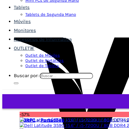
Mini PCs de Segunda Mano
Tablets
Tablets de Segunda Mano
Móviles
Monitores
Accesorios de Informática
OUTLET🚨
Outlet de Móviles
Outlet de Portátiles
Outlet de Tablets
Buscar por:
-57%
VORPC
»
Portátiles
»
Dell Latitude 3590 15.6″ /