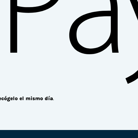
ecógelo el mismo día
.