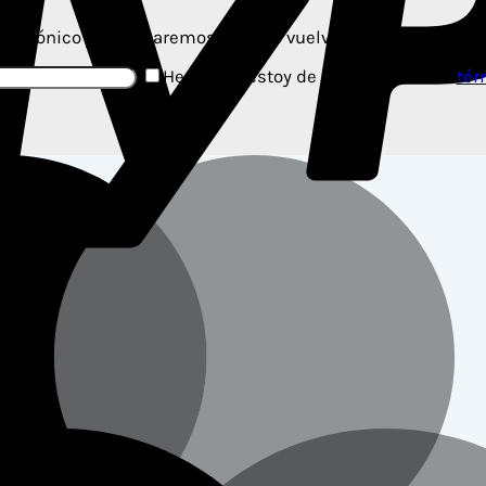
lectrónico y te avisaremos cuando vuelva a estar disponibl
He leído y estoy de acuerdo con los
tér