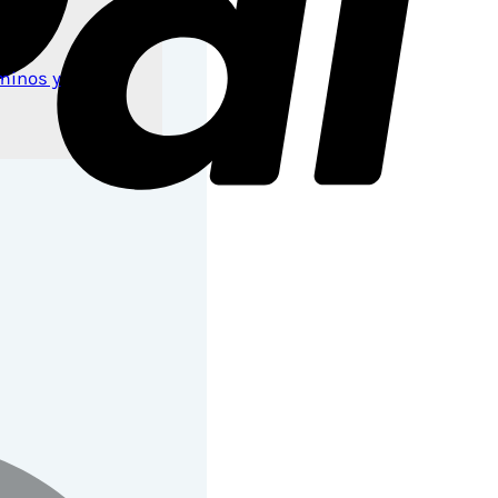
e.
minos y