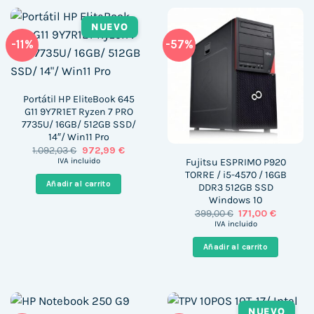
NUEVO
-11%
-57%
Portátil HP EliteBook 645
G11 9Y7R1ET Ryzen 7 PRO
7735U/ 16GB/ 512GB SSD/
14″/ Win11 Pro
El
El
1.092,03
€
972,99
€
precio
precio
Fujitsu ESPRIMO P920
IVA incluido
original
actual
TORRE / i5-4570 / 16GB
era:
es:
Añadir al carrito
DDR3 512GB SSD
1.092,03 €.
972,99 €.
Windows 10
El
El
399,00
€
171,00
€
precio
precio
IVA incluido
original
actual
era:
es:
Añadir al carrito
399,00 €.
171,00 €.
NUEVO