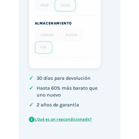
8GB
16GB
ALMACENAMIENTO
256GB
512GB
1TB
✓
30 días para devolución
✓
Hasta 60% más barato que
uno nuevo
✓
2 años de garantía
¿Qué es un reacondicionado?
i