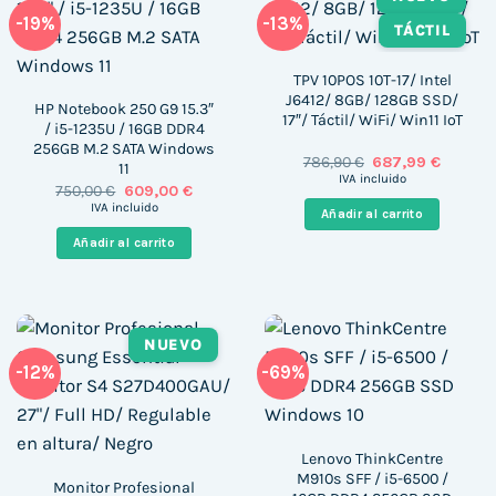
-19%
-13%
TÁCTIL
TPV 10POS 10T-17/ Intel
J6412/ 8GB/ 128GB SSD/
HP Notebook 250 G9 15.3″
17″/ Táctil/ WiFi/ Win11 IoT
/ i5-1235U / 16GB DDR4
256GB M.2 SATA Windows
El
El
786,90
€
687,99
€
11
precio
precio
IVA incluido
El
El
750,00
€
609,00
€
original
actual
precio
precio
era:
es:
IVA incluido
Añadir al carrito
original
actual
786,90 €.
687,99 
era:
es:
Añadir al carrito
750,00 €.
609,00 €.
NUEVO
-12%
-69%
Lenovo ThinkCentre
M910s SFF / i5-6500 /
Monitor Profesional