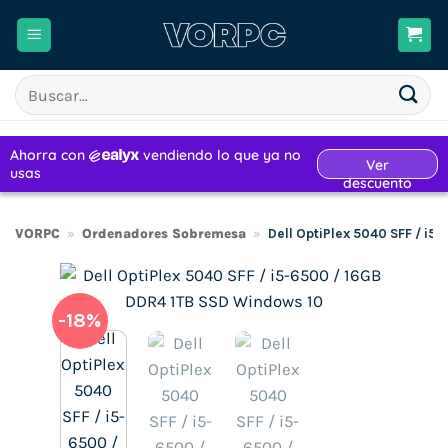
Saltar
al
contenido
Buscar
por:
VORPC
»
Ordenadores Sobremesa
»
Dell OptiPlex 5040 SFF / i
-18%