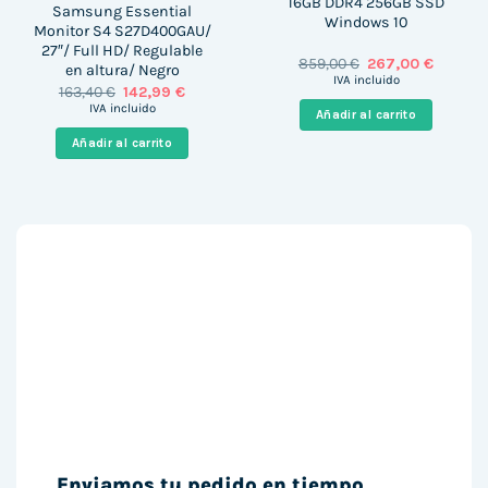
16GB DDR4 256GB SSD
Samsung Essential
Windows 10
Monitor S4 S27D400GAU/
27″/ Full HD/ Regulable
El
El
859,00
€
267,00
€
en altura/ Negro
precio
precio
IVA incluido
El
El
163,40
€
142,99
€
original
actual
precio
precio
era:
es:
IVA incluido
Añadir al carrito
original
actual
859,00 €.
267,00 €
era:
es:
Añadir al carrito
163,40 €.
142,99 €.
Enviamos tu pedido en tiempo