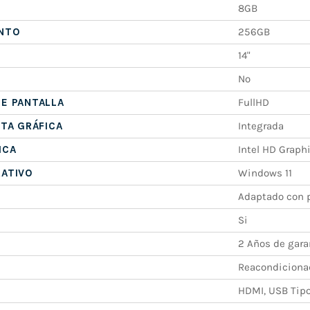
8GB
NTO
256GB
14"
No
E PANTALLA
FullHD
ETA GRÁFICA
Integrada
ICA
Intel HD Graph
RATIVO
Windows 11
Adaptado con p
Si
2 Años de gara
Reacondiciona
HDMI, USB Tipo