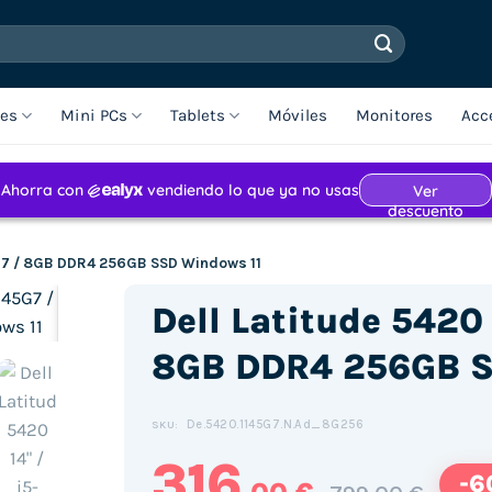
les
Mini PCs
Tablets
Móviles
Monitores
Acc
45G7 / 8GB DDR4 256GB SSD Windows 11
Dell Latitude 5420 
8GB DDR4 256GB S
Haz clic para aceptar cookies de
De.5420.1145G7.N.Ad_8G256
SKU:
marketing y permitir este
316
contenido (Translation error)
-6