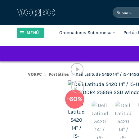
Saltar
Buscar
al
por:
contenido
Ordenadores Sobremesa
Portáti
MENÚ
VORPC
»
Portátiles
»
Dell Latitude 5420 14″ / i5-11
-60%