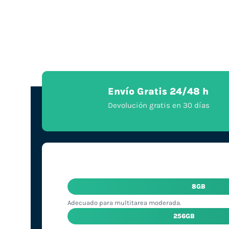
Envío Gratis 24/48 h
Devolución gratis en 30 días
8GB
Adecuado para multitarea moderada.
256GB