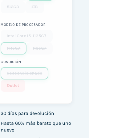
512GB
1TB
MODELO DE PROCESADOR
Intel Core i5-1135G7
1145G7
1135G7
CONDICIÓN
Reacondicionado
Outlet
30 días para devolución
Hasta 60% más barato que uno
nuevo