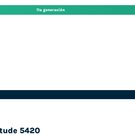
11ª generación
itude 5420