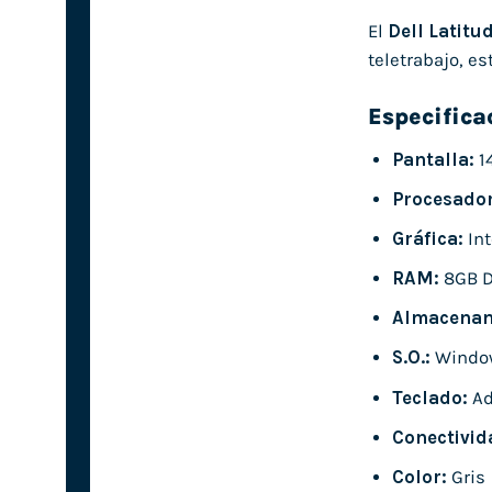
El
Dell Latitu
teletrabajo, es
Especifica
Pantalla:
1
Procesador
Gráfica:
Int
RAM:
8GB 
Almacenam
S.O.:
Window
Teclado:
Ad
Conectivid
Color:
Gris