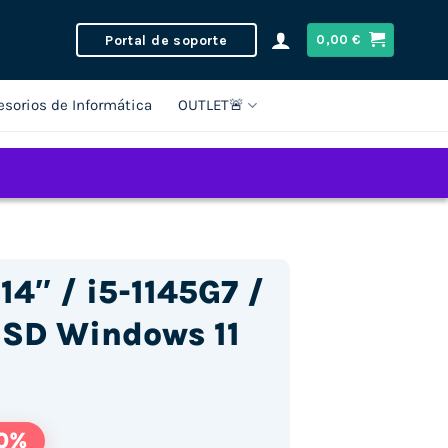
Portal de soporte
0,00
€
esorios de Informática
OUTLET🚨
14″ / i5-1145G7 /
SD Windows 11
0%