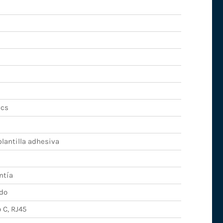
ics
lantilla adhesiva
ntía
do
 C, RJ45