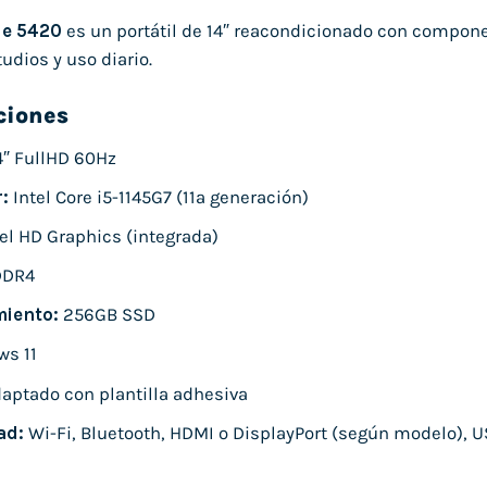
de 5420
es un portátil de 14″ reacondicionado con compone
tudios y uso diario.
ciones
4″ FullHD 60Hz
:
Intel Core i5-1145G7 (11ª generación)
el HD Graphics (integrada)
DDR4
iento:
256GB SSD
s 11
aptado con plantilla adhesiva
ad:
Wi-Fi, Bluetooth, HDMI o DisplayPort (según modelo), U