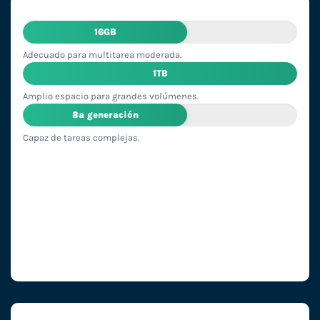
16GB
Adecuado para multitarea moderada.
1TB
Amplio espacio para grandes volúmenes.
8ª generación
Capaz de tareas complejas.