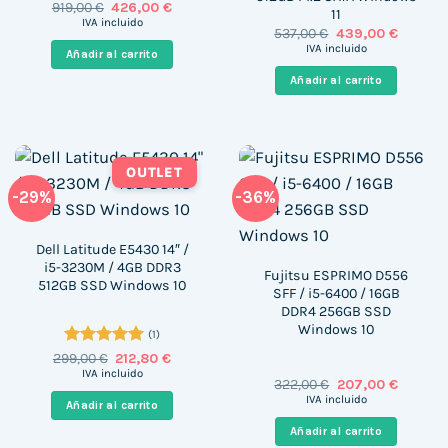
El
El
919,00
€
426,00
€
11
precio
precio
IVA incluido
El
El
537,00
€
439,00
€
original
actual
precio
precio
era:
es:
IVA incluido
Añadir al carrito
original
actual
919,00 €.
426,00 €.
era:
es:
Añadir al carrito
537,00 €.
439,00 
OUTLET
-29%
-36%
Dell Latitude E5430 14″ /
i5-3230M / 4GB DDR3
Fujitsu ESPRIMO D556
512GB SSD Windows 10
SFF / i5-6400 / 16GB
DDR4 256GB SSD
Windows 10
(1)
Valorado
El
El
299,00
€
212,80
€
precio
precio
con
5
de 5
IVA incluido
El
El
322,00
€
207,00
€
original
actual
precio
precio
era:
es:
IVA incluido
Añadir al carrito
original
actual
299,00 €.
212,80 €.
era:
es:
Añadir al carrito
322,00 €.
207,00 €