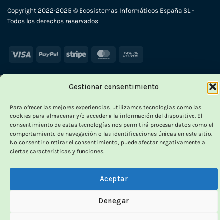
Copyright 2022-2025 © Ecosistemas Informáticos España SL –
Todos los derechos reservados
Visa
PayPal
Stripe
MasterCard
Cash
On
Delivery
Gestionar consentimiento
×
-
Para ofrecer las mejores experiencias, utilizamos tecnologías como las
cookies para almacenar y/o acceder a la información del dispositivo. El
consentimiento de estas tecnologías nos permitirá procesar datos como el
comportamiento de navegación o las identificaciones únicas en este sitio.
No consentir o retirar el consentimiento, puede afectar negativamente a
OUTLET VORPC
ciertas características y funciones.
Calidad probada,
Aceptar
precios imbatibles
Denegar
Productos
100% funcionales
y con
precio más