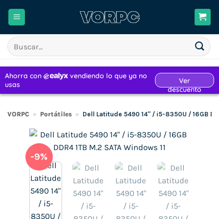
Saltar
al
contenido
Buscar
por:
VORPC
»
Portátiles
»
Dell Latitude 5490 14″ / i5-8350U / 16GB D
-9%