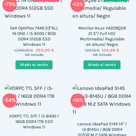
-79%
-13%
Dell OptiPlex 7440 23″ALL
Monitor Asus VA229QSB
IN ONE / i5-6500 / 8GB
21.5″/ Full HD/
DDR4 512GB SSD
Multimedia/ Regulable
Windows 11
en altura/ Negro
El
El
El
El
1.249,00
€
259,00
€
120,15
€
104,99
€
precio
precio
precio
precio
IVA incluido
IVA incluido
original
actual
original
actual
era:
es:
era:
es:
Añadir al carrito
Añadir al carrito
1.249,00 €.
259,00 €.
120,15 €.
104,99 €.
-54%
-18%
VORPC TTL SFF / i5-8400 /
16GB DDR4 1TB SSD
Lenovo IdeaPad S145 14″ /
Windows 11
i3-8145U / 8GB DDR4
512GB M.2 SATA Windows